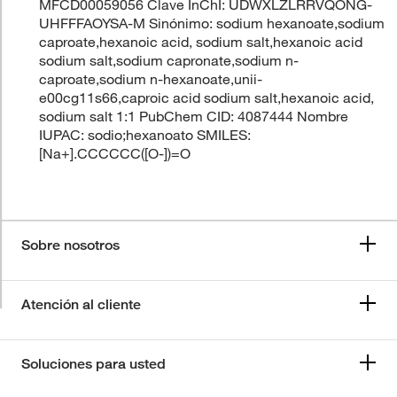
MFCD00059056 Clave InChI: UDWXLZLRRVQONG-
UHFFFAOYSA-M Sinónimo: sodium hexanoate,sodium
caproate,hexanoic acid, sodium salt,hexanoic acid
sodium salt,sodium capronate,sodium n-
caproate,sodium n-hexanoate,unii-
e00cg11s66,caproic acid sodium salt,hexanoic acid,
sodium salt 1:1 PubChem CID: 4087444 Nombre
IUPAC: sodio;hexanoato SMILES:
[Na+].CCCCCC([O-])=O
Sobre nosotros
Atención al cliente
Soluciones para usted