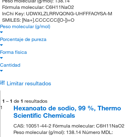
Peso molecular (g/mol):
138.14
Fórmula molecular:
C6H11NaO2
InChi Key:
UDWXLZLRRVQONG-UHFFFAOYSA-M
SMILES:
[Na+].CCCCCC([O-])=O
Peso molecular (g/mol)
Porcentaje de pureza
Forma física
Cantidad
Limitar resultados
1
–
1
de
1
resultados
Hexanoato de sodio, 99 %, Thermo
1
Scientific Chemicals
CAS: 10051-44-2 Fórmula molecular: C6H11NaO2
Peso molecular (g/mol): 138.14 Número MDL: