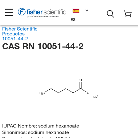
ES
Fisher Scientific
Productos
10051-44-2
CAS RN 10051-44-2
O
H
C
O
3
Na
IUPAC Nombre:
sodium hexanoate
Sinónimos:
sodium hexanoate