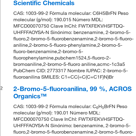
Scientific Chemicals
CAS: 1003-99-2 Fórmula molecular: C6H5BrFN Peso
molecular (g/mol): 190.015 Número MDL:
MFCD00070750 Clave InChI: FWTXFEKVHSFTDQ-
UHFFFAOYSA-N Sinónimo: benzenamine, 2-bromo-5-
fluoro,2-bromo-5-fluorobenzenamine,2-bromo-5-fluoro-
aniline,2-bromo-5-fluoro-phenylamine,2-bromo-5-
fluoro-benzenamine,2-bromo-5-
fluorophenylamine,pubchem1524,5-fluoro-2-
bromoaniline,2-bromo-5-fluoro aniline,acmc-1c3a5
PubChem CID: 2773317 Nombre IUPAC: 2-bromo-5-
fluoroanilina SMILES: C1=CC(=C(C=C1F)N)Br
2-Bromo-5-fluoroanilina, 99 %, ACROS
2
Organics™
CAS: 1003-99-2 Fórmula molecular: C
H
BrFN Peso
6
5
molecular (g/mol): 190.01 Número MDL:
MFCD00070750 Clave InChI: FWTXFEKVHSFTDQ-
UHFFFAOYSA-N Sinónimo: benzenamine, 2-bromo-5-
fluoro,2-bromo-5-fluorobenzenamine,2-bromo-5-fluoro-