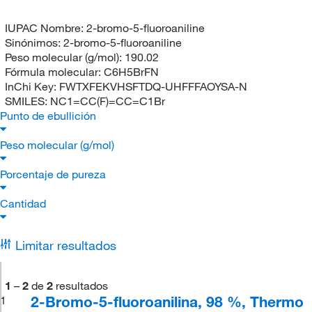
IUPAC Nombre:
2-bromo-5-fluoroaniline
Sinónimos:
2-bromo-5-fluoroaniline
Peso molecular (g/mol):
190.02
Fórmula molecular:
C6H5BrFN
InChi Key:
FWTXFEKVHSFTDQ-UHFFFAOYSA-N
SMILES:
NC1=CC(F)=CC=C1Br
Punto de ebullición
Peso molecular (g/mol)
Porcentaje de pureza
Cantidad
Limitar resultados
1
–
2
de
2
resultados
2-Bromo-5-fluoroanilina, 98 %, Thermo
1