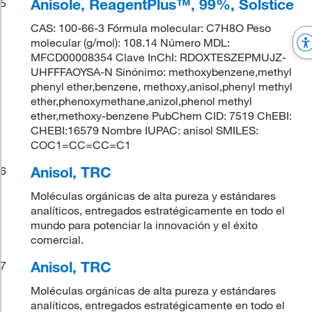
Anisole, ReagentPlus™, 99%, Solstice
5
CAS: 100-66-3 Fórmula molecular: C7H8O Peso
molecular (g/mol): 108.14 Número MDL:
MFCD00008354 Clave InChI: RDOXTESZEPMUJZ-
UHFFFAOYSA-N Sinónimo: methoxybenzene,methyl
phenyl ether,benzene, methoxy,anisol,phenyl methyl
ether,phenoxymethane,anizol,phenol methyl
ether,methoxy-benzene PubChem CID: 7519 ChEBI:
CHEBI:16579 Nombre IUPAC: anisol SMILES:
COC1=CC=CC=C1
Anisol, TRC
6
Moléculas orgánicas de alta pureza y estándares
analíticos, entregados estratégicamente en todo el
mundo para potenciar la innovación y el éxito
comercial.
Anisol, TRC
7
Moléculas orgánicas de alta pureza y estándares
analíticos, entregados estratégicamente en todo el