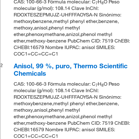
CAS: 100-66-3 Fórmula molecular: C
H
O Peso
7
8
molecular (g/mol): 108.14 Clave InChI:
RDOXTESZEPMUJZ-UHFFFAOYSA-N Sinónimo:
methoxybenzene,methyl phenyl ether,benzene,
methoxy,anisol,phenyl methyl
ether,phenoxymethane,anizol,phenol methyl
ether,methoxy-benzene PubChem CID: 7519 ChEBI:
CHEBI:16579 Nombre IUPAC: anisol SMILES:
COC1=CC=CC=C1
Anisol, 99 %, puro, Thermo Scientific
2
Chemicals
CAS: 100-66-3 Fórmula molecular: C
H
O Peso
7
8
molecular (g/mol): 108.14 Clave InChI:
RDOXTESZEPMUJZ-UHFFFAOYSA-N Sinónimo:
methoxybenzene,methyl phenyl ether,benzene,
methoxy,anisol,phenyl methyl
ether,phenoxymethane,anizol,phenol methyl
ether,methoxy-benzene PubChem CID: 7519 ChEBI:
CHEBI:16579 Nombre IUPAC: anisol SMILES:
COC1=CC=CC=C1