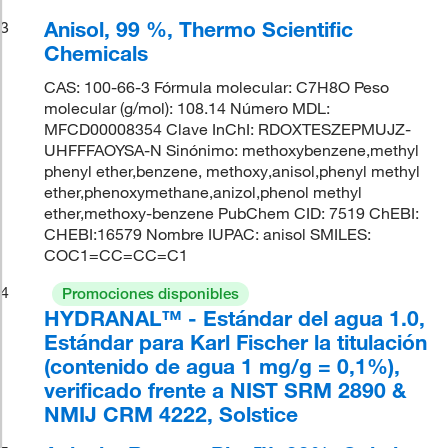
Anisol, 99 %, Thermo Scientific
3
Chemicals
CAS: 100-66-3 Fórmula molecular: C7H8O Peso
molecular (g/mol): 108.14 Número MDL:
MFCD00008354 Clave InChI: RDOXTESZEPMUJZ-
UHFFFAOYSA-N Sinónimo: methoxybenzene,methyl
phenyl ether,benzene, methoxy,anisol,phenyl methyl
ether,phenoxymethane,anizol,phenol methyl
ether,methoxy-benzene PubChem CID: 7519 ChEBI:
CHEBI:16579 Nombre IUPAC: anisol SMILES:
COC1=CC=CC=C1
4
Promociones disponibles
HYDRANAL™ - Estándar del agua 1.0,
Estándar para Karl Fischer la titulación
(contenido de agua 1 mg/g = 0,1%),
verificado frente a NIST SRM 2890 &
NMIJ CRM 4222, Solstice