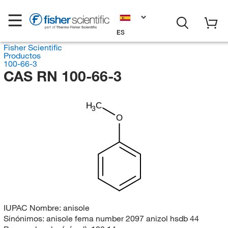
ES
Fisher Scientific
Productos
100-66-3
CAS RN 100-66-3
H
C
3
O
IUPAC Nombre:
anisole
Sinónimos:
anisole fema number 2097 anizol hsdb 44