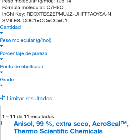
Peso molecular (g/mol):
108.14
Fórmula molecular:
C7H8O
InChi Key:
RDOXTESZEPMUJZ-UHFFFAOYSA-N
SMILES:
COC1=CC=CC=C1
Cantidad
Peso molecular (g/mol)
Porcentaje de pureza
Punto de ebullición
Grado
Limitar resultados
1
–
11
de
11
resultados
Anisol, 99 %, extra seco, AcroSeal™,
1
Thermo Scientific Chemicals