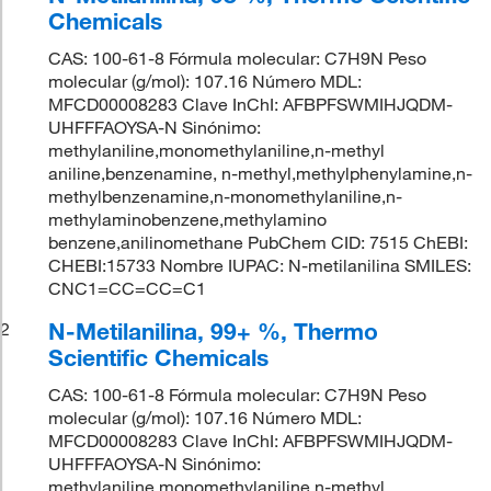
Chemicals
CAS: 100-61-8 Fórmula molecular: C7H9N Peso
molecular (g/mol): 107.16 Número MDL:
MFCD00008283 Clave InChI: AFBPFSWMIHJQDM-
UHFFFAOYSA-N Sinónimo:
methylaniline,monomethylaniline,n-methyl
aniline,benzenamine, n-methyl,methylphenylamine,n-
methylbenzenamine,n-monomethylaniline,n-
methylaminobenzene,methylamino
benzene,anilinomethane PubChem CID: 7515 ChEBI:
CHEBI:15733 Nombre IUPAC: N-metilanilina SMILES:
CNC1=CC=CC=C1
N-Metilanilina, 99+ %, Thermo
2
Scientific Chemicals
CAS: 100-61-8 Fórmula molecular: C7H9N Peso
molecular (g/mol): 107.16 Número MDL:
MFCD00008283 Clave InChI: AFBPFSWMIHJQDM-
UHFFFAOYSA-N Sinónimo:
methylaniline,monomethylaniline,n-methyl