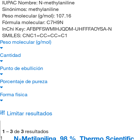
IUPAC Nombre:
N-methylaniline
Sinónimos:
methylaniline
Peso molecular (g/mol):
107.16
Fórmula molecular:
C7H9N
InChi Key:
AFBPFSWMIHJQDM-UHFFFAOYSA-N
SMILES:
CNC1=CC=CC=C1
Peso molecular (g/mol)
Cantidad
Punto de ebullición
Porcentaje de pureza
Forma física
Limitar resultados
1
–
3
de
3
resultados
N-Metilanilina, 98 %, Thermo Scientific
1