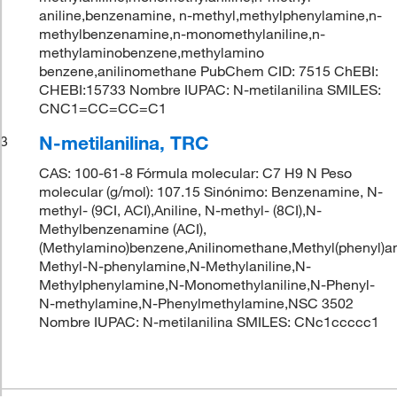
aniline,benzenamine, n-methyl,methylphenylamine,n-
methylbenzenamine,n-monomethylaniline,n-
methylaminobenzene,methylamino
benzene,anilinomethane PubChem CID: 7515 ChEBI:
CHEBI:15733 Nombre IUPAC: N-metilanilina SMILES:
CNC1=CC=CC=C1
N-metilanilina, TRC
3
CAS: 100-61-8 Fórmula molecular: C7 H9 N Peso
molecular (g/mol): 107.15 Sinónimo: Benzenamine, N-
methyl- (9CI, ACI),Aniline, N-methyl- (8CI),N-
Methylbenzenamine (ACI),
(Methylamino)benzene,Anilinomethane,Methyl(phenyl)am
Methyl-N-phenylamine,N-Methylaniline,N-
Methylphenylamine,N-Monomethylaniline,N-Phenyl-
N-methylamine,N-Phenylmethylamine,NSC 3502
Nombre IUPAC: N-metilanilina SMILES: CNc1ccccc1