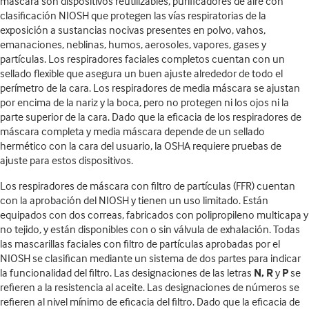
máscara son dispositivos reutilizables, purificadores de aire con
clasificación NIOSH que protegen las vías respiratorias de la
exposición a sustancias nocivas presentes en polvo, vahos,
emanaciones, neblinas, humos, aerosoles, vapores, gases y
partículas. Los respiradores faciales completos cuentan con un
sellado flexible que asegura un buen ajuste alrededor de todo el
perímetro de la cara. Los respiradores de media máscara se ajustan
por encima de la nariz y la boca, pero no protegen ni los ojos ni la
parte superior de la cara. Dado que la eficacia de los respiradores de
máscara completa y media máscara depende de un sellado
hermético con la cara del usuario, la OSHA requiere pruebas de
ajuste para estos dispositivos.
Los respiradores de máscara con filtro de partículas (FFR) cuentan
con la aprobación del NIOSH y tienen un uso limitado. Están
equipados con dos correas, fabricados con polipropileno multicapa y
no tejido, y están disponibles con o sin válvula de exhalación. Todas
las mascarillas faciales con filtro de partículas aprobadas por el
NIOSH se clasifican mediante un sistema de dos partes para indicar
la funcionalidad del filtro. Las designaciones de las letras
N, R
y
P
se
refieren a la resistencia al aceite. Las designaciones de números se
refieren al nivel mínimo de eficacia del filtro. Dado que la eficacia de