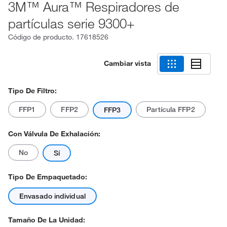
3M™ Aura™ Respiradores de
partículas serie 9300+
Código de producto.
17618526
Cambiar vista
Tipo De Filtro:
FFP1
FFP2
Partícula FFP2
FFP3
Con Válvula De Exhalación:
No
Sí
Tipo De Empaquetado:
Envasado individual
Tamaño De La Unidad: