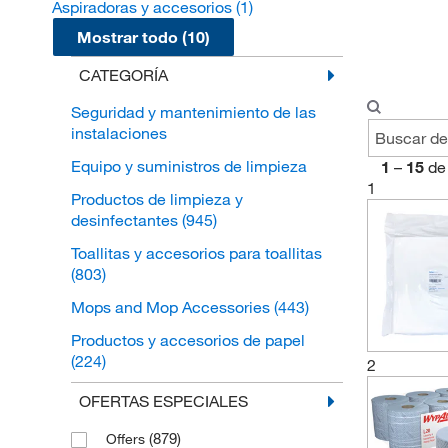
Aspiradoras y accesorios
(1)
Mostrar todo (10)
CATEGORÍA
Seguridad y mantenimiento de las
instalaciones
Equipo y suministros de limpieza
1
–
15
de
1
Productos de limpieza y
desinfectantes
(945)
Toallitas y accesorios para toallitas
(803)
Mops and Mop Accessories
(443)
Productos y accesorios de papel
(224)
2
Otras herramientas de limpieza de
OFERTAS ESPECIALES
superficies
(112)
(879)
Offers
Productos para control de olores
(18)