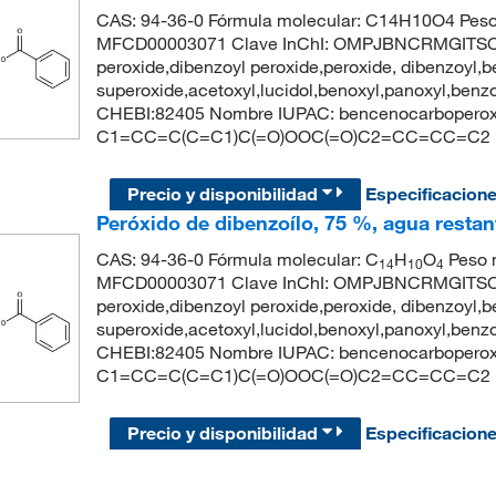
CAS: 94-36-0 Fórmula molecular: C14H10O4 Peso
MFCD00003071 Clave InChI: OMPJBNCRMGITSC-
peroxide,dibenzoyl peroxide,peroxide, dibenzoyl,
superoxide,acetoxyl,lucidol,benoxyl,panoxyl,ben
CHEBI:82405 Nombre IUPAC: bencenocarboperoxo
C1=CC=C(C=C1)C(=O)OOC(=O)C2=CC=CC=C2
Precio y disponibilidad
Especificacion
Peróxido de dibenzoílo, 75 %, agua restan
CAS: 94-36-0 Fórmula molecular: C
H
O
Peso m
14
10
4
MFCD00003071 Clave InChI: OMPJBNCRMGITSC-
peroxide,dibenzoyl peroxide,peroxide, dibenzoyl,
superoxide,acetoxyl,lucidol,benoxyl,panoxyl,ben
CHEBI:82405 Nombre IUPAC: bencenocarboperoxo
C1=CC=C(C=C1)C(=O)OOC(=O)C2=CC=CC=C2
Precio y disponibilidad
Especificacion