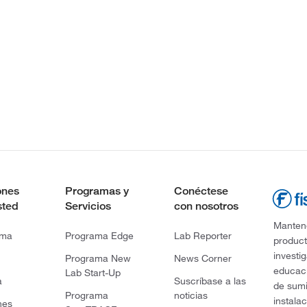
ones
Programas y
Conéctese
sted
Servicios
con nosotros
Mantene
rma
Programa Edge
Lab Reporter
product
investi
Programa New
News Corner
educaci
Lab Start-Up
a
Suscríbase a las
de sumi
Programa
noticias
instala
nes