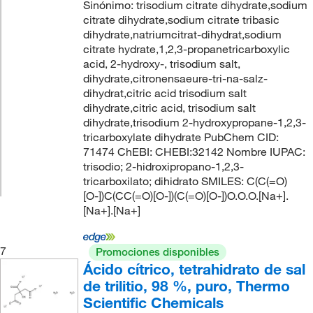
Sinónimo: trisodium citrate dihydrate,sodium
citrate dihydrate,sodium citrate tribasic
dihydrate,natriumcitrat-dihydrat,sodium
citrate hydrate,1,2,3-propanetricarboxylic
acid, 2-hydroxy-, trisodium salt,
dihydrate,citronensaeure-tri-na-salz-
dihydrat,citric acid trisodium salt
dihydrate,citric acid, trisodium salt
dihydrate,trisodium 2-hydroxypropane-1,2,3-
tricarboxylate dihydrate PubChem CID:
71474 ChEBI: CHEBI:32142 Nombre IUPAC:
trisodio; 2-hidroxipropano-1,2,3-
tricarboxilato; dihidrato SMILES: C(C(=O)
[O-])C(CC(=O)[O-])(C(=O)[O-])O.O.O.[Na+].
[Na+].[Na+]
7
Promociones disponibles
Ácido cítrico, tetrahidrato de sal
de trilitio, 98 %, puro, Thermo
Scientific Chemicals