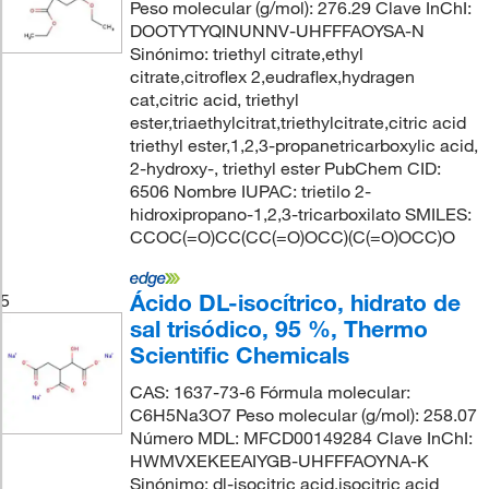
Peso molecular (g/mol): 276.29 Clave InChI:
DOOTYTYQINUNNV-UHFFFAOYSA-N
Sinónimo: triethyl citrate,ethyl
citrate,citroflex 2,eudraflex,hydragen
cat,citric acid, triethyl
ester,triaethylcitrat,triethylcitrate,citric acid
triethyl ester,1,2,3-propanetricarboxylic acid,
2-hydroxy-, triethyl ester PubChem CID:
6506 Nombre IUPAC: trietilo 2-
hidroxipropano-1,2,3-tricarboxilato SMILES:
CCOC(=O)CC(CC(=O)OCC)(C(=O)OCC)O
Ácido DL-isocítrico, hidrato de
5
sal trisódico, 95 %, Thermo
Scientific Chemicals
CAS: 1637-73-6 Fórmula molecular:
C6H5Na3O7 Peso molecular (g/mol): 258.07
Número MDL: MFCD00149284 Clave InChI:
HWMVXEKEEAIYGB-UHFFFAOYNA-K
Sinónimo: dl-isocitric acid,isocitric acid