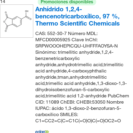
14
Promociones disponibles
Anhídrido 1,2,4-
bencenotricarboxílico, 97 %,
Thermo Scientific Chemicals
CAS: 552-30-7 Número MDL:
MFCD00005925 Clave InChI:
SRPWOOOHEPICQU-UHFFFAOYSA-N
Sinónimo: trimellitic anhydride,1,2,4-
benzenetricarboxylic
anhydride,anhydrotrimellic acid,trimellitic
acid anhydride,4-carboxyphthalic
anhydride,tman,anhydrotrimellitic
acid,trimellic acid anhydride,1,3-dioxo-1,3-
dihydroisobenzofuran-5-carboxylic
acid,trimellitic acid 1,2-anhydride PubChem
CID: 11089 ChEBI: CHEBI:53050 Nombre
IUPAC: ácido 1,3-dioxo-2-benzofuran-5-
carboxílico SMILES:
C1=CC2=C(C=C1C(=O)O)C(=O)OC2=O