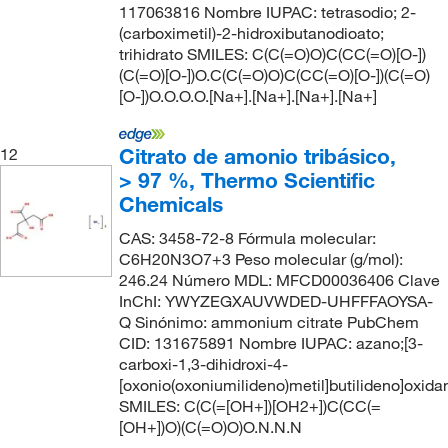
117063816 Nombre IUPAC: tetrasodio; 2-
(carboximetil)-2-hidroxibutanodioato;
trihidrato SMILES: C(C(=O)O)C(CC(=O)[O-])
(C(=O)[O-])O.C(C(=O)O)C(CC(=O)[O-])(C(=O)
[O-])O.O.O.O.[Na+].[Na+].[Na+].[Na+]
Citrato de amonio tribásico,
12
> 97 %, Thermo Scientific
Chemicals
CAS: 3458-72-8 Fórmula molecular:
C6H20N3O7+3 Peso molecular (g/mol):
246.24 Número MDL: MFCD00036406 Clave
InChI: YWYZEGXAUVWDED-UHFFFAOYSA-
Q Sinónimo: ammonium citrate PubChem
CID: 131675891 Nombre IUPAC: azano;[3-
carboxi-1,3-dihidroxi-4-
[oxonio(oxoniumilideno)metil]butilideno]oxida
SMILES: C(C(=[OH+])[OH2+])C(CC(=
[OH+])O)(C(=O)O)O.N.N.N