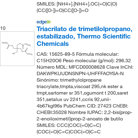
SMILES: [NH4+].[NH4+].OC(=O)C(O)
(CC([O-])=O)CC([O-])=O
Triacrilato de trimetilolpropano,
10
estabilizado, Thermo Scientific
Chemicals
CAS: 15625-89-5 Fórmula molecular:
C15H20O6 Peso molecular (g/mol): 296.32
Número MDL: MFCD00008628 Clave InChI:
DAKWPKUUDNSNPN-UHFFFAOYSA-N
Sinónimo: trimethylolpropane
triacrylate,tmpta,viscoat 295,nk ester a
tmpt,sartomer sr 351,ogumont t 200,saret
351,setalux uv 2241,ccris 92,unii-
4b67kgl96s PubChem CID: 27423 ChEBI:
CHEBI:35028 Nombre IUPAC: 2,2-bis(prop-
2-enoiloximetil)prop-2-anoato de butilo
SMILES: CCC(COC(=O)C=C)
(COC(=O)C=C)COC(=O)C=C