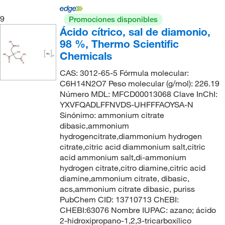
9
Promociones disponibles
Ácido cítrico, sal de diamonio,
98 %, Thermo Scientific
Chemicals
CAS: 3012-65-5 Fórmula molecular:
C6H14N2O7 Peso molecular (g/mol): 226.19
Número MDL: MFCD00013068 Clave InChI:
YXVFQADLFFNVDS-UHFFFAOYSA-N
Sinónimo: ammonium citrate
dibasic,ammonium
hydrogencitrate,diammonium hydrogen
citrate,citric acid diammonium salt,citric
acid ammonium salt,di-ammonium
hydrogen citrate,citro diamine,citric acid
diamine,ammonium citrate, dibasic,
acs,ammonium citrate dibasic, puriss
PubChem CID: 13710713 ChEBI:
CHEBI:63076 Nombre IUPAC: azano; ácido
2-hidroxipropano-1,2,3-tricarboxílico