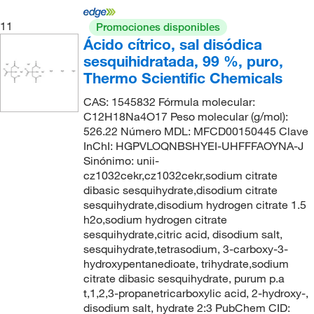
11
Promociones disponibles
Ácido cítrico, sal disódica
sesquihidratada, 99 %, puro,
Thermo Scientific Chemicals
CAS: 1545832 Fórmula molecular:
C12H18Na4O17 Peso molecular (g/mol):
526.22 Número MDL: MFCD00150445 Clave
InChI: HGPVLOQNBSHYEI-UHFFFAOYNA-J
Sinónimo: unii-
cz1032cekr,cz1032cekr,sodium citrate
dibasic sesquihydrate,disodium citrate
sesquihydrate,disodium hydrogen citrate 1.5
h2o,sodium hydrogen citrate
sesquihydrate,citric acid, disodium salt,
sesquihydrate,tetrasodium, 3-carboxy-3-
hydroxypentanedioate, trihydrate,sodium
citrate dibasic sesquihydrate, purum p.a
t,1,2,3-propanetricarboxylic acid, 2-hydroxy-,
disodium salt, hydrate 2:3 PubChem CID: