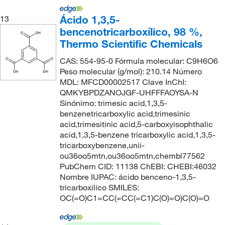
Ácido 1,3,5-
13
bencenotricarboxílico, 98 %,
Thermo Scientific Chemicals
CAS: 554-95-0 Fórmula molecular: C9H6O6
Peso molecular (g/mol): 210.14 Número
MDL: MFCD00002517 Clave InChI:
QMKYBPDZANOJGF-UHFFFAOYSA-N
Sinónimo: trimesic acid,1,3,5-
benzenetricarboxylic acid,trimesinic
acid,trimesitinic acid,5-carboxyisophthalic
acid,1,3,5-benzene tricarboxylic acid,1,3,5-
tricarboxybenzene,unii-
ou36oo5mtn,ou36oo5mtn,chembl77562
PubChem CID: 11138 ChEBI: CHEBI:46032
Nombre IUPAC: ácido benceno-1,3,5-
tricarboxílico SMILES:
OC(=O)C1=CC(=CC(=C1)C(O)=O)C(O)=O