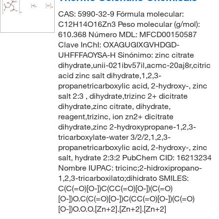
CAS: 5990-32-9 Fórmula molecular:
C12H14O16Zn3 Peso molecular (g/mol):
610.368 Número MDL: MFCD00150587
Clave InChI: OXAGUGIXGVHDGD-
UHFFFAOYSA-H Sinónimo: zinc citrate
dihydrate,unii-021ibv57il,acmc-20aj8r,citric
acid zinc salt dihydrate,1,2,3-
propanetricarboxylic acid, 2-hydroxy-, zinc
salt 2:3 , dihydrate,trizinc 2+ dicitrate
dihydrate,zinc citrate, dihydrate,
reagent,trizinc, ion zn2+ dicitrate
dihydrate,zinc 2-hydroxypropane-1,2,3-
tricarboxylate-water 3/2/2,1,2,3-
propanetricarboxylic acid, 2-hydroxy-, zinc
salt, hydrate 2:3:2 PubChem CID: 16213234
Nombre IUPAC: tricinc;2-hidroxipropano-
1,2,3-tricarboxilato;dihidrato SMILES:
C(C(=O)[O-])C(CC(=O)[O-])(C(=O)
[O-])O.C(C(=O)[O-])C(CC(=O)[O-])(C(=O)
[O-])O.O.O.[Zn+2].[Zn+2].[Zn+2]