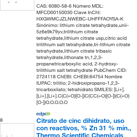
CAS: 6080-58-6 Número MDL:
MFCD00150030 Clave InChI:
HXGWMCJZLNWEBC-UHFFFAOYSA-K
Sinónimo: lithium citrate tetrahydrate,unii-
5z6e9k79yv,trilithium citrate
tetrahydrate,lithium citrate usp,citric acid
trilithium salt tetrahydrate,tri-lithium citrate
tetrahydrate,lithium citrate tribasic
tetrahydrate,lithonate tn,1,2,3-
propanetricarboxylic acid, 2-hydroxy-
trilithium salt tetrahydrate PubChem CID:
2724118 ChEBI: CHEBI:64754 Nombre
IUPAC: trilitio; 2-hidroxipropano-1,2,3-
tricarboxilato; tetrahidrato SMILES: [Li+].
[Li+].[Li+].C(C(=O)[O-])C(CC(=O)[O-])(C(=O)
[O-])O.O.O.O.O
Citrato de cinc dihidrato, uso
8
con reactivos, % Zn 31 % mín.,
Thermo Scientific Chemicals