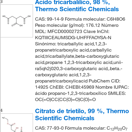
Ácido tricarbalílico, 98 %,
3
Thermo Scientific Chemicals
CAS: 99-14-9 Fórmula molecular: C6H8O6
Peso molecular (g/mol): 176.12 Número
MDL: MFCD00002723 Clave InChI:
KQTIIICEAUMSDG-UHFFFAOYSA-N
Sinónimo: tricarballylic acid,1,2,3-
propanetricarboxylic acid,carballylic
acid,tricarballylate,beta-carboxyglutaric
acid,propane 1,2,3-tricarboxylic acid,unii-
ra5qh2j020,3-carboxyglutaric acid,.beta.-
carboxyglutaric acid,1,2,3-
propanetricarboxylicacid PubChem CID:
14925 ChEBI: CHEBI:45969 Nombre IUPAC:
ácido propano-1,2,3-tricarboxílico SMILES:
OC(=O)CC(CC(O)=O)C(O)=O
Citrato de trietilo, 99 %, Thermo
4
Scientific Chemicals
CAS: 77-93-0 Fórmula molecular: C
H
O
12
20
7