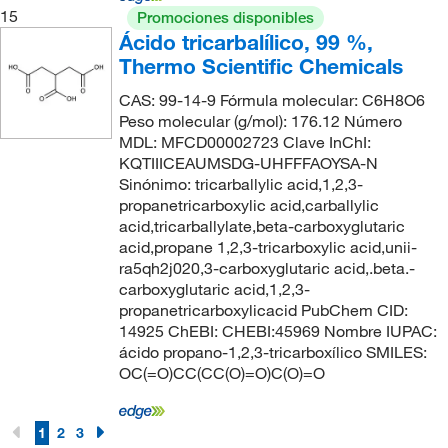
15
Promociones disponibles
Ácido tricarbalílico, 99 %,
Thermo Scientific Chemicals
CAS: 99-14-9 Fórmula molecular: C6H8O6
Peso molecular (g/mol): 176.12 Número
MDL: MFCD00002723 Clave InChI:
KQTIIICEAUMSDG-UHFFFAOYSA-N
Sinónimo: tricarballylic acid,1,2,3-
propanetricarboxylic acid,carballylic
acid,tricarballylate,beta-carboxyglutaric
acid,propane 1,2,3-tricarboxylic acid,unii-
ra5qh2j020,3-carboxyglutaric acid,.beta.-
carboxyglutaric acid,1,2,3-
propanetricarboxylicacid PubChem CID:
14925 ChEBI: CHEBI:45969 Nombre IUPAC:
ácido propano-1,2,3-tricarboxílico SMILES:
OC(=O)CC(CC(O)=O)C(O)=O
1
2
3