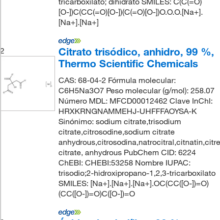
tricarboxilato; dihidrato SMILES: C(C(=O)
[O-])C(CC(=O)[O-])(C(=O)[O-])O.O.O.[Na+].
[Na+].[Na+]
Citrato trisódico, anhidro, 99 %,
2
Thermo Scientific Chemicals
CAS: 68-04-2 Fórmula molecular:
C6H5Na3O7 Peso molecular (g/mol): 258.07
Número MDL: MFCD00012462 Clave InChI:
HRXKRNGNAMMEHJ-UHFFFAOYSA-K
Sinónimo: sodium citrate,trisodium
citrate,citrosodine,sodium citrate
anhydrous,citrosodina,natrocitral,citnatin,cit
citrate, anhydrous PubChem CID: 6224
ChEBI: CHEBI:53258 Nombre IUPAC:
trisodio;2-hidroxipropano-1,2,3-tricarboxilato
SMILES: [Na+].[Na+].[Na+].OC(CC([O-])=O)
(CC([O-])=O)C([O-])=O