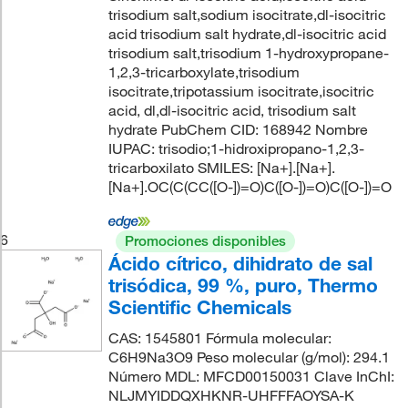
trisodium salt,sodium isocitrate,dl-isocitric
acid trisodium salt hydrate,dl-isocitric acid
trisodium salt,trisodium 1-hydroxypropane-
1,2,3-tricarboxylate,trisodium
isocitrate,tripotassium isocitrate,isocitric
acid, dl,dl-isocitric acid, trisodium salt
hydrate PubChem CID: 168942 Nombre
IUPAC: trisodio;1-hidroxipropano-1,2,3-
tricarboxilato SMILES: [Na+].[Na+].
[Na+].OC(C(CC([O-])=O)C([O-])=O)C([O-])=O
6
Promociones disponibles
Ácido cítrico, dihidrato de sal
trisódica, 99 %, puro, Thermo
Scientific Chemicals
CAS: 1545801 Fórmula molecular:
C6H9Na3O9 Peso molecular (g/mol): 294.1
Número MDL: MFCD00150031 Clave InChI:
NLJMYIDDQXHKNR-UHFFFAOYSA-K