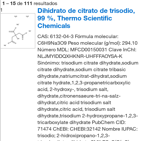
1
–
15
de
111
resultados
Dihidrato de citrato de trisodio,
1
99 %, Thermo Scientific
Chemicals
CAS: 6132-04-3 Fórmula molecular:
C6H9Na3O9 Peso molecular (g/mol): 294.10
Número MDL: MFCD00150031 Clave InChI:
NLJMYIDDQXHKNR-UHFFFAOYSA-K
Sinónimo: trisodium citrate dihydrate,sodium
citrate dihydrate,sodium citrate tribasic
dihydrate,natriumcitrat-dihydrat,sodium
citrate hydrate,1,2,3-propanetricarboxylic
acid, 2-hydroxy-, trisodium salt,
dihydrate,citronensaeure-tri-na-salz-
dihydrat,citric acid trisodium salt
dihydrate,citric acid, trisodium salt
dihydrate,trisodium 2-hydroxypropane-1,2,3-
tricarboxylate dihydrate PubChem CID:
71474 ChEBI: CHEBI:32142 Nombre IUPAC:
trisodio; 2-hidroxipropano-1,2,3-