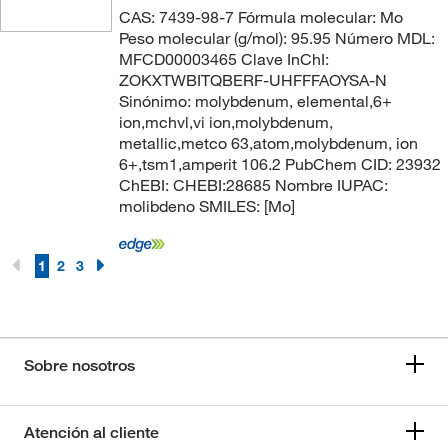
CAS: 7439-98-7 Fórmula molecular: Mo
Peso molecular (g/mol): 95.95 Número MDL:
MFCD00003465 Clave InChI:
ZOKXTWBITQBERF-UHFFFAOYSA-N
Sinónimo: molybdenum, elemental,6+
ion,mchvl,vi ion,molybdenum,
metallic,metco 63,atom,molybdenum, ion
6+,tsm1,amperit 106.2 PubChem CID: 23932
ChEBI: CHEBI:28685 Nombre IUPAC:
molibdeno SMILES: [Mo]
1
2
3
Sobre nosotros
Atención al cliente