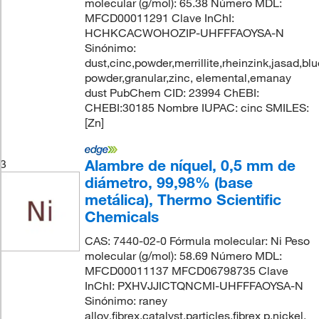
molecular (g/mol): 65.38 Número MDL:
MFCD00011291 Clave InChI:
HCHKCACWOHOZIP-UHFFFAOYSA-N
Sinónimo:
dust,cinc,powder,merrillite,rheinzink,jasad,blu
powder,granular,zinc, elemental,emanay
dust PubChem CID: 23994 ChEBI:
CHEBI:30185 Nombre IUPAC: cinc SMILES:
[Zn]
Alambre de níquel, 0,5 mm de
3
diámetro, 99,98% (base
metálica), Thermo Scientific
Chemicals
CAS: 7440-02-0 Fórmula molecular: Ni Peso
molecular (g/mol): 58.69 Número MDL:
MFCD00011137 MFCD06798735 Clave
InChI: PXHVJJICTQNCMI-UHFFFAOYSA-N
Sinónimo: raney
alloy,fibrex,catalyst,particles,fibrex p,nickel,