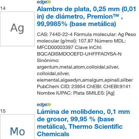
Alambre de plata, 0,25 mm (0,01
14
in) de diámetro, Premion™ ,
99,9985% (base metálica)
CAS: 7440-22-4 Fórmula molecular: Ag Peso
molecular (g/mol): 107.87 Número MDL:
MFCD00003397 Clave InChI:
BQCADISMDOOEFD-UHFFFAOYSA-N
Sinónimo:
argentum,metal,atom,colloidal,silver,
colloidal,silver,
elemental,algaedyn,amalgum,epinall,silber
PubChem CID: 23954 ChEBI: CHEBI:9141
Nombre IUPAC: Plata SMILES: [Ag]
Lámina de molibdeno, 0,1 mm
15
de grosor, 99,95 % (base
metálica), Thermo Scientific
Chemicals