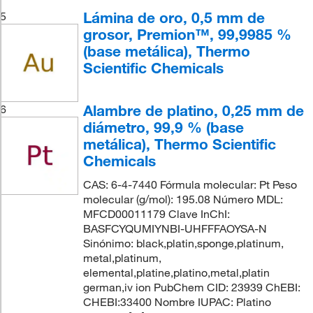
Lámina de oro, 0,5 mm de
5
grosor, Premion™, 99,9985 %
(base metálica), Thermo
Scientific Chemicals
Alambre de platino, 0,25 mm de
6
diámetro, 99,9 % (base
metálica), Thermo Scientific
Chemicals
CAS: 6-4-7440 Fórmula molecular: Pt Peso
molecular (g/mol): 195.08 Número MDL:
MFCD00011179 Clave InChI:
BASFCYQUMIYNBI-UHFFFAOYSA-N
Sinónimo: black,platin,sponge,platinum,
metal,platinum,
elemental,platine,platino,metal,platin
german,iv ion PubChem CID: 23939 ChEBI:
CHEBI:33400 Nombre IUPAC: Platino