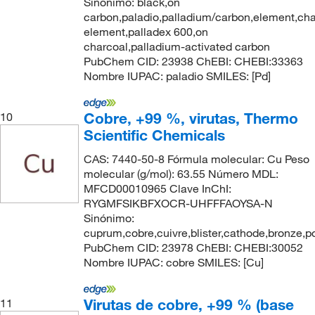
Sinónimo: black,on
carbon,paladio,palladium/carbon,element,cha
element,palladex 600,on
charcoal,palladium-activated carbon
PubChem CID: 23938 ChEBI: CHEBI:33363
Nombre IUPAC: paladio SMILES: [Pd]
Cobre, +99 %, virutas, Thermo
10
Scientific Chemicals
CAS: 7440-50-8 Fórmula molecular: Cu Peso
molecular (g/mol): 63.55 Número MDL:
MFCD00010965 Clave InChI:
RYGMFSIKBFXOCR-UHFFFAOYSA-N
Sinónimo:
cuprum,cobre,cuivre,blister,cathode,bronze,p
PubChem CID: 23978 ChEBI: CHEBI:30052
Nombre IUPAC: cobre SMILES: [Cu]
Virutas de cobre, +99 % (base
11