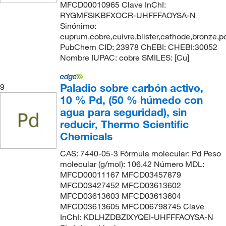
MFCD00010965 Clave InChI:
RYGMFSIKBFXOCR-UHFFFAOYSA-N
Sinónimo:
cuprum,cobre,cuivre,blister,cathode,bronze,p
PubChem CID: 23978 ChEBI: CHEBI:30052
Nombre IUPAC: cobre SMILES: [Cu]
Paladio sobre carbón activo,
9
10 % Pd, (50 % húmedo con
agua para seguridad), sin
reducir, Thermo Scientific
Chemicals
CAS: 7440-05-3 Fórmula molecular: Pd Peso
molecular (g/mol): 106.42 Número MDL:
MFCD00011167 MFCD03457879
MFCD03427452 MFCD03613602
MFCD03613603 MFCD03613604
MFCD03613605 MFCD06798745 Clave
InChI: KDLHZDBZIXYQEI-UHFFFAOYSA-N