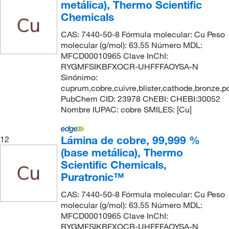
metálica), Thermo Scientific
Chemicals
CAS: 7440-50-8 Fórmula molecular: Cu Peso
molecular (g/mol): 63.55 Número MDL:
MFCD00010965 Clave InChI:
RYGMFSIKBFXOCR-UHFFFAOYSA-N
Sinónimo:
cuprum,cobre,cuivre,blister,cathode,bronze,p
PubChem CID: 23978 ChEBI: CHEBI:30052
Nombre IUPAC: cobre SMILES: [Cu]
Lámina de cobre, 99,999 %
12
(base metálica), Thermo
Scientific Chemicals,
Puratronic™
CAS: 7440-50-8 Fórmula molecular: Cu Peso
molecular (g/mol): 63.55 Número MDL:
MFCD00010965 Clave InChI:
RYGMFSIKBFXOCR-UHFFFAOYSA-N