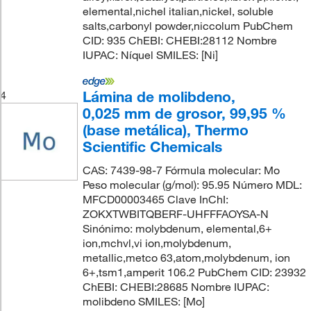
elemental,nichel italian,nickel, soluble
salts,carbonyl powder,niccolum PubChem
CID: 935 ChEBI: CHEBI:28112 Nombre
IUPAC: Níquel SMILES: [Ni]
Lámina de molibdeno,
4
0,025 mm de grosor, 99,95 %
(base metálica), Thermo
Scientific Chemicals
CAS: 7439-98-7 Fórmula molecular: Mo
Peso molecular (g/mol): 95.95 Número MDL:
MFCD00003465 Clave InChI:
ZOKXTWBITQBERF-UHFFFAOYSA-N
Sinónimo: molybdenum, elemental,6+
ion,mchvl,vi ion,molybdenum,
metallic,metco 63,atom,molybdenum, ion
6+,tsm1,amperit 106.2 PubChem CID: 23932
ChEBI: CHEBI:28685 Nombre IUPAC:
molibdeno SMILES: [Mo]