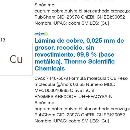
Sinónimo:
cuprum,cobre,cuivre,blister,cathode,bronze,p
PubChem CID: 23978 ChEBI: CHEBI:30052
Nombre IUPAC: cobre SMILES: [Cu]
Lámina de cobre, 0,025 mm de
13
grosor, recocido, sin
revestimiento, 99,8 % (base
metálica), Thermo Scientific
Chemicals
CAS: 7440-50-8 Fórmula molecular: Cu Peso
molecular (g/mol): 63.55 Número MDL:
MFCD00010965 Clave InChI:
RYGMFSIKBFXOCR-UHFFFAOYSA-N
Sinónimo:
cuprum,cobre,cuivre,blister,cathode,bronze,p
PubChem CID: 23978 ChEBI: CHEBI:30052
Nombre IUPAC: cobre SMILES: [Cu]