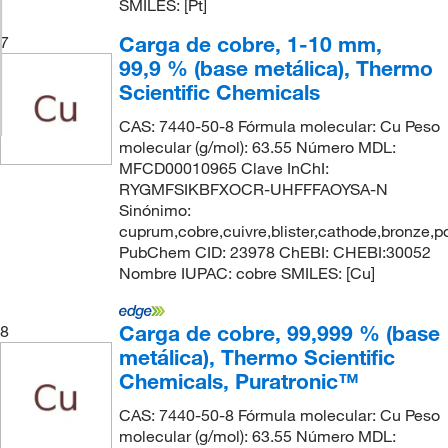
SMILES: [Pt]
Carga de cobre, 1-10 mm,
7
99,9 % (base metálica), Thermo
Scientific Chemicals
CAS: 7440-50-8 Fórmula molecular: Cu Peso
molecular (g/mol): 63.55 Número MDL:
MFCD00010965 Clave InChI:
RYGMFSIKBFXOCR-UHFFFAOYSA-N
Sinónimo:
cuprum,cobre,cuivre,blister,cathode,bronze,p
PubChem CID: 23978 ChEBI: CHEBI:30052
Nombre IUPAC: cobre SMILES: [Cu]
Carga de cobre, 99,999 % (base
8
metálica), Thermo Scientific
Chemicals, Puratronic™
CAS: 7440-50-8 Fórmula molecular: Cu Peso
molecular (g/mol): 63.55 Número MDL: