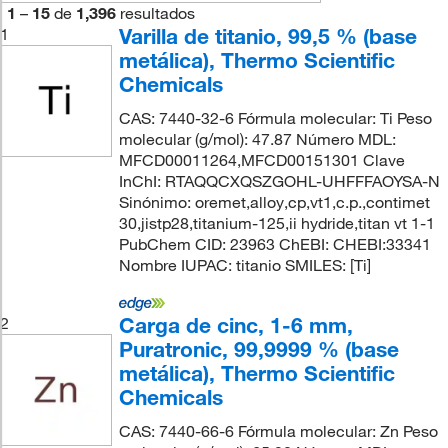
1
–
15
de
1,396
resultados
Varilla de titanio, 99,5 % (base
1
metálica), Thermo Scientific
Chemicals
CAS: 7440-32-6 Fórmula molecular: Ti Peso
molecular (g/mol): 47.87 Número MDL:
MFCD00011264,MFCD00151301 Clave
InChI: RTAQQCXQSZGOHL-UHFFFAOYSA-N
Sinónimo: oremet,alloy,cp,vt1,c.p.,contimet
30,jistp28,titanium-125,ii hydride,titan vt 1-1
PubChem CID: 23963 ChEBI: CHEBI:33341
Nombre IUPAC: titanio SMILES: [Ti]
Carga de cinc, 1-6 mm,
2
Puratronic, 99,9999 % (base
metálica), Thermo Scientific
Chemicals
CAS: 7440-66-6 Fórmula molecular: Zn Peso