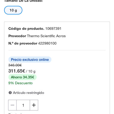
Tamaño De La Unidad:
10 g
Código de producto.
10697391
Proveedor
Thermo Scientific Acros
N.º de proveedor
422980100
346.00€
311.65€
/ 10 g
Ahorro 34.35€
9% Descuento
Artículo restringido