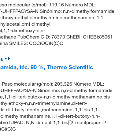
so molecular (g/mol): 119.16 Número MDL:
UHFFFAOYSA-N Sinónimo: n,n-dimethylformamide
methoxymethyl dimethylamine,methanamine, 1,1-
hylacetal,dmf dimethyl
l,1,1-dimethoxy-n,n-
methane PubChem CID: 78373 ChEBI: CHEBI:85061
amina SMILES: COC(OC)N(C)C
es
mamida, téc. 90 %, Thermo Scientific
Peso molecular (g/mol): 203.326 Número MDL:
HFFFAOYSA-N Sinónimo: n,n-dimethylformamide
ine,1,1-di-tert-butoxy-n,n-dimethylmethanamine,bis
thylethoxy-n,n,n-trimethylamine,di-tert-
 di-t-butyl acetal,methanamine, 1,1-bis 1,1-
n-dimethylmethanamine,1,1-di-tert-butoxy-n,n-
 IUPAC: N,N-dimetil-1,1-bis[(2-metilpropan-2-
(C)(C)C