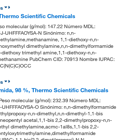
es
 Thermo Scientific Chemicals
o molecular (g/mol): 147.22 Número MDL:
-UHFFFAOYSA-N Sinónimo: n,n-
methylamine,methanamine, 1,1-diethoxy-n,n-
ethoxymethyl dimethylamine,n,n-dimethylformamide
-diethoxy trimethyl amine,1,1-diethoxy-n,n-
l-methanamine PubChem CID: 70913 Nombre IUPAC:
COC(N(C)C)OCC
es
amida, 98 %, Thermo Scientific Chemicals
eso molecular (g/mol): 232.39 Número MDL:
UHFFFAOYSA-O Sinónimo: n,n-dimethylformamide
thylpropoxy-n,n-dimethyl,n,n-dimethyl-1,1-bis
opentyl acetal,1,1-bis 2,2-dimethylpropoxy-n,n-
thyl dimethylamine,acmc-1al8s,1,1-bis 2,2-
entyloxytrimethylamine,dimethylformamide
AC: 1,1-bis(2,2-dimetilpropoxi)-N,N-