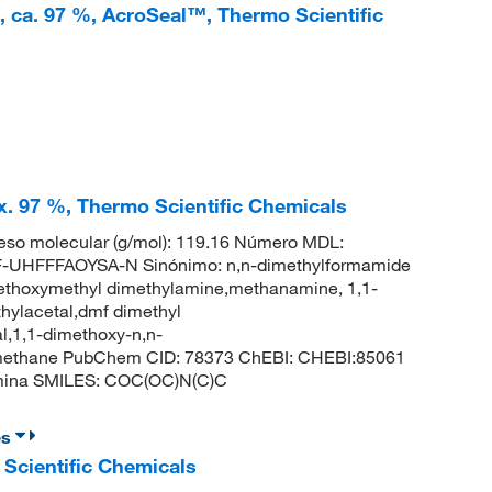
, ca. 97 %, AcroSeal™, Thermo Scientific
x. 97 %, Thermo Scientific Chemicals
so molecular (g/mol): 119.16 Número MDL:
UHFFFAOYSA-N Sinónimo: n,n-dimethylformamide
methoxymethyl dimethylamine,methanamine, 1,1-
hylacetal,dmf dimethyl
l,1,1-dimethoxy-n,n-
methane PubChem CID: 78373 ChEBI: CHEBI:85061
amina SMILES: COC(OC)N(C)C
es
 Scientific Chemicals