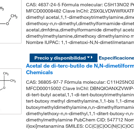
CAS: 4637-24-5 Fórmula molecular: C5H13NO2 Pe
MFCD00008482 Clave InChI: ZSXGLVDWWRXATF-
dimethyl acetal,1,1-dimethoxytrimethylamine,di
dimethoxy-n,n-dimethyl,dimethylformamide-dimet
acetal,dmfdma,dimethylformamide dimethyl aceta
dimethylmethylamine,dimethoxy dimethylamino 
Nombre IUPAC: 1,1-dimetoxi-N,N-dimetilmetan
Precio y disponibilidad
Especificacion
Acetal de di-terc-butilo de N,N-dimetilfor
Chemicals
CAS: 36805-97-7 Fórmula molecular: C11H25NO2 
MFCD00015002 Clave InChI: DBNQIOANXZVWIP-U
di-tert-butyl acetal,1,1-di-tert-butoxytrimethylam
tert-butoxy methyl dimethylamine,1,1-bis 1,1-dime
butoxymethyldimethylamine,n,n-dimethylformamide
dimethylethoxy-n,n-dimethyl,1,1-ditert-butoxy-n,
dimethylmethylamine PubChem CID: 547712 Nombre
il)oxi]metanamina SMILES: CC(C)(C)OC(N(C)C)OC