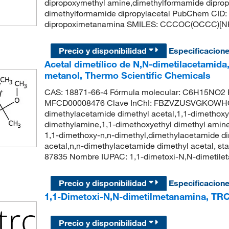
dipropoxymethyl amine,dimethylformamide dipropyl
dimethylformamide dipropylacetal PubChem CID: 
dipropoximetanamina SMILES: CCCOC(OCCC)[N
Precio y disponibilidad
Especificacion
Acetal dimetílico de N,N-dimetilacetamida,
metanol, Thermo Scientific Chemicals
CAS: 18871-66-4 Fórmula molecular: C6H15NO2 P
MFCD00008476 Clave InChI: FBZVZUSVGKOWHG
dimethylacetamide dimethyl acetal,1,1-dimethoxy
dimethylamine,1,1-dimethoxyethyl dimethyl amin
1,1-dimethoxy-n,n-dimethyl,dimethylacetamide d
acetal,n,n-dimethylacetamide dimethyl acetal, s
87835 Nombre IUPAC: 1,1-dimetoxi-N,N-dimetil
Precio y disponibilidad
Especificacion
1,1-Dimetoxi-N,N-dimetilmetanamina, TR
Precio y disponibilidad