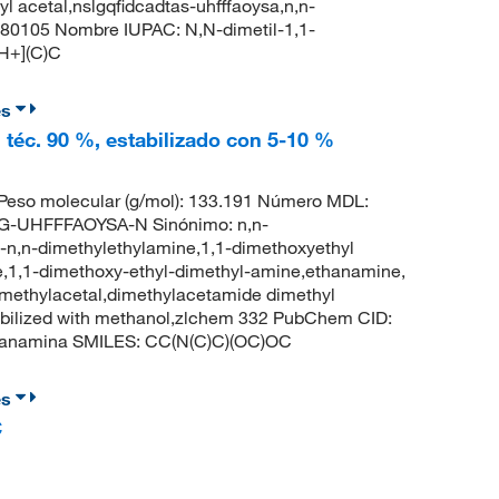
 acetal,nslgqfidcadtas-uhfffaoysa,n,n-
80105 Nombre IUPAC: N,N-dimetil-1,1-
H+](C)C
es
 téc. 90 %, estabilizado con 5-10 %
eso molecular (g/mol): 133.191 Número MDL:
-UHFFFAOYSA-N Sinónimo: n,n-
-n,n-dimethylethylamine,1,1-dimethoxyethyl
e,1,1-dimethoxy-ethyl-dimethyl-amine,ethanamine,
imethylacetal,dimethylacetamide dimethyl
tabilized with methanol,zlchem 332 PubChem CID:
etanamina SMILES: CC(N(C)C)(OC)OC
es
C