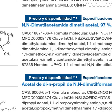
dimetilmetanamina SMILES: C[NH+](C)C(OCC(C)
Precio y disponibilidad
Especificacion
N,N-Dimetilacetamida dimetil acetal, 97 %
CAS: 18871-66-4 Fórmula molecular: C
H
NO
P
6
15
2
MFCD00008476 Clave InChI: FBZVZUSVGKOWHG
dimethylacetamide dimethyl acetal,1,1-dimethoxy
dimethylamine,1,1-dimethoxyethyl dimethyl amin
1,1-dimethoxy-n,n-dimethyl,dimethylacetamide d
acetal,n,n-dimethylacetamide dimethyl acetal, s
87835 Nombre IUPAC: 1,1-dimetoxi-N,N-dimetil
Precio y disponibilidad
Especificacion
Acetal de di-n-propil de N,N-dimetilforma
CAS: 6006-65-1 Fórmula molecular: C9H22NO2 Pe
MFCD00009374 Clave InChI: NSLGQFIDCADTAS-U
dipropyl acetal,1,1-dipropoxytrimethylamine,n,n-
acetal,dipropoxymethyl dimethylamine,1,1-dipro