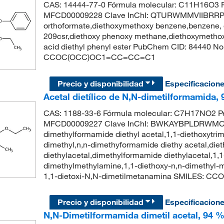
CAS: 14444-77-0 Fórmula molecular: C11H16O3 P
MFCD00009228 Clave InChI: QTURWMMVIIBRRP-U
orthoformate,diethoxymethoxy benzene,benzene,
209csr,diethoxy phenoxy methane,diethoxymethoxy
acid diethyl phenyl ester PubChem CID: 84440 N
CCOC(OCC)OC1=CC=CC=C1
Precio y disponibilidad
Especificacion
Acetal dietílico de N,N-dimetilformamida,
CAS: 1188-33-6 Fórmula molecular: C7H17NO2 Pe
MFCD00009227 Clave InChI: BWKAYBPLDRWMCJ
dimethylformamide diethyl acetal,1,1-diethoxytri
dimethyl,n,n-dimethyformamide diethy acetal,di
diethylacetal,dimethylformamide diethylacetal,1,1
dimethylmethylamine,1,1-diethoxy-n,n-dimethy
1,1-dietoxi-N,N-dimetilmetanamina SMILES: C
Precio y disponibilidad
Especificacion
N,N-Dimetilformamida dimetil acetal, 94 