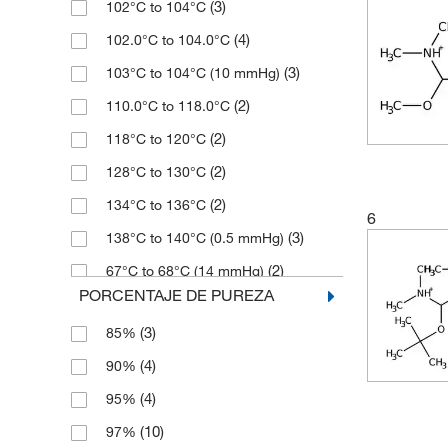
(3)
102°C to 104°C
(4)
102.0°C to 104.0°C
(3)
103°C to 104°C (10 mmHg)
(2)
110.0°C to 118.0°C
(2)
118°C to 120°C
(2)
128°C to 130°C
(2)
134°C to 136°C
6
(3)
138°C to 140°C (0.5 mmHg)
(2)
67°C to 68°C (14 mmHg)
PORCENTAJE DE PUREZA
(2)
75°C to 77°C (12 mmHg)
(3)
85%
(2)
85°C to 87°C (10 mmHg)
(4)
90%
(4)
95%
(10)
97%