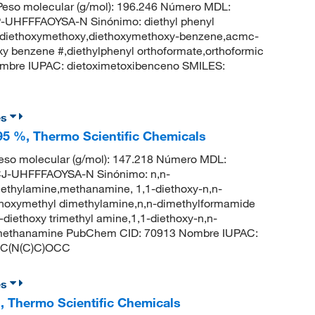
eso molecular (g/mol): 196.246 Número MDL:
HFFFAOYSA-N Sinónimo: diethyl phenyl
 diethoxymethoxy,diethoxymethoxy-benzene,acmc-
 benzene #,diethylphenyl orthoformate,orthoformic
ombre IUPAC: dietoximetoxibenceno SMILES:
es
 95 %, Thermo Scientific Chemicals
so molecular (g/mol): 147.218 Número MDL:
-UHFFFAOYSA-N Sinónimo: n,n-
methylamine,methanamine, 1,1-diethoxy-n,n-
ethoxymethyl dimethylamine,n,n-dimethylformamide
-diethoxy trimethyl amine,1,1-diethoxy-n,n-
l-methanamine PubChem CID: 70913 Nombre IUPAC:
COC(N(C)C)OCC
es
%, Thermo Scientific Chemicals