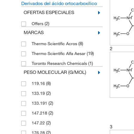
Derivados del ácido ortocarboxílico
OFERTAS ESPECIALES
(2)
Offers
MARCAS
(8)
Thermo Scientific Acros
2
(19)
Thermo Scientific Alfa Aesar
(1)
Toronto Research Chemicals
PESO MOLECULAR (G/MOL)
(8)
119.16
(2)
133.19
(2)
133.191
(2)
147.218
(2)
147.22
3
(2)
176.28