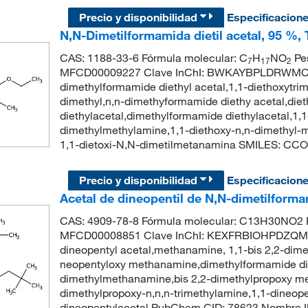
Precio y disponibilidad
Especificacion
N,N-Dimetilformamida dietil acetal, 95 %,
CAS: 1188-33-6 Fórmula molecular: C
H
NO
Pes
7
17
2
MFCD00009227 Clave InChI: BWKAYBPLDRWMCJ
dimethylformamide diethyl acetal,1,1-diethoxytri
dimethyl,n,n-dimethyformamide diethy acetal,di
diethylacetal,dimethylformamide diethylacetal,1,1
dimethylmethylamine,1,1-diethoxy-n,n-dimethy
1,1-dietoxi-N,N-dimetilmetanamina SMILES: C
Precio y disponibilidad
Especificacion
Acetal de dineopentil de N,N-dimetilform
CAS: 4909-78-8 Fórmula molecular: C13H30NO2 P
MFCD00008851 Clave InChI: KEXFRBIOHPDZQM-
dineopentyl acetal,methanamine, 1,1-bis 2,2-dime
neopentyloxy methanamine,dimethylformamide dine
dimethylmethanamine,bis 2,2-dimethylpropoxy me
dimethylpropoxy-n,n,n-trimethylamine,1,1-dineop
dineopentylacetal PubChem CID: 78623 Nombre IUP