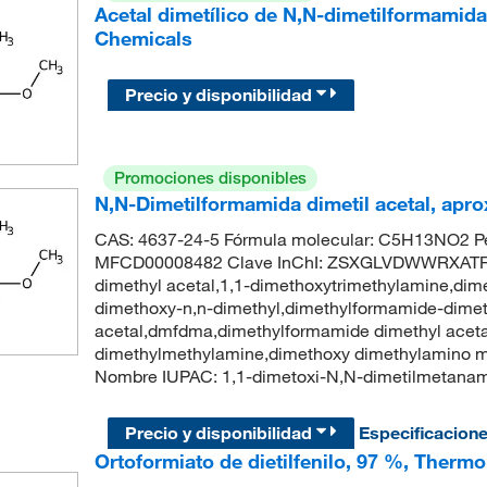
Acetal dimetílico de N,N-dimetilformamida
Chemicals
Precio y disponibilidad
Promociones disponibles
N,N-Dimetilformamida dimetil acetal, apro
CAS: 4637-24-5 Fórmula molecular: C5H13NO2 Pe
MFCD00008482 Clave InChI: ZSXGLVDWWRXATF-
dimethyl acetal,1,1-dimethoxytrimethylamine,di
dimethoxy-n,n-dimethyl,dimethylformamide-dimet
acetal,dmfdma,dimethylformamide dimethyl aceta
dimethylmethylamine,dimethoxy dimethylamino 
Nombre IUPAC: 1,1-dimetoxi-N,N-dimetilmetan
Precio y disponibilidad
Especificacion
Ortoformiato de dietilfenilo, 97 %, Thermo