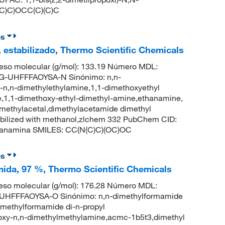
(C)C)OCC(C)(C)C
es
, estabilizado, Thermo Scientific Chemicals
eso molecular (g/mol): 133.19 Número MDL:
-UHFFFAOYSA-N Sinónimo: n,n-
-n,n-dimethylethylamine,1,1-dimethoxyethyl
e,1,1-dimethoxy-ethyl-dimethyl-amine,ethanamine,
imethylacetal,dimethylacetamide dimethyl
tabilized with methanol,zlchem 332 PubChem CID:
etanamina SMILES: CC(N(C)C)(OC)OC
es
mida, 97 %, Thermo Scientific Chemicals
so molecular (g/mol): 176.28 Número MDL:
HFFFAOYSA-O Sinónimo: n,n-dimethylformamide
dimethylformamide di-n-propyl
poxy-n,n-dimethylmethylamine,acmc-1b5t3,dimethyl