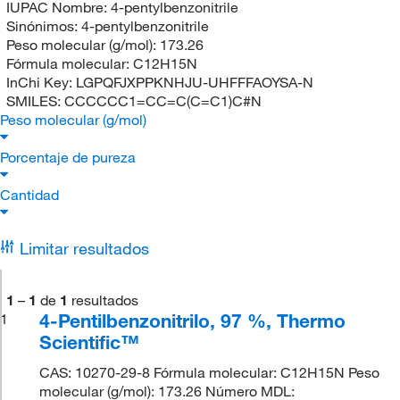
IUPAC Nombre:
4-pentylbenzonitrile
Sinónimos:
4-pentylbenzonitrile
Peso molecular (g/mol):
173.26
Fórmula molecular:
C12H15N
InChi Key:
LGPQFJXPPKNHJU-UHFFFAOYSA-N
SMILES:
CCCCCC1=CC=C(C=C1)C#N
Peso molecular (g/mol)
Porcentaje de pureza
Cantidad
Limitar resultados
1
–
1
de
1
resultados
4-Pentilbenzonitrilo, 97 %, Thermo
1
Scientific™
CAS: 10270-29-8 Fórmula molecular: C12H15N Peso
molecular (g/mol): 173.26 Número MDL: