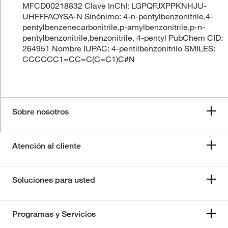
MFCD00218832 Clave InChI: LGPQFJXPPKNHJU-
UHFFFAOYSA-N Sinónimo: 4-n-pentylbenzonitrile,4-
pentylbenzenecarbonitrile,p-amylbenzonitrile,p-n-
pentylbenzonitrile,benzonitrile, 4-pentyl PubChem CID:
264951 Nombre IUPAC: 4-pentilbenzonitrilo SMILES:
CCCCCC1=CC=C(C=C1)C#N
Sobre nosotros
Atención al cliente
Soluciones para usted
Programas y Servicios