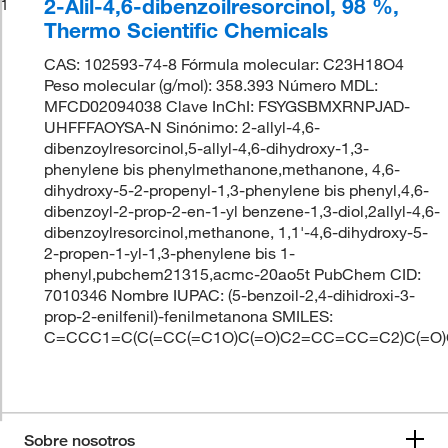
2-Alil-4,6-dibenzoilresorcinol, 98 %,
1
Thermo Scientific Chemicals
CAS: 102593-74-8 Fórmula molecular: C23H18O4
Peso molecular (g/mol): 358.393 Número MDL:
MFCD02094038 Clave InChI: FSYGSBMXRNPJAD-
UHFFFAOYSA-N Sinónimo: 2-allyl-4,6-
dibenzoylresorcinol,5-allyl-4,6-dihydroxy-1,3-
phenylene bis phenylmethanone,methanone, 4,6-
dihydroxy-5-2-propenyl-1,3-phenylene bis phenyl,4,6-
dibenzoyl-2-prop-2-en-1-yl benzene-1,3-diol,2allyl-4,6-
dibenzoylresorcinol,methanone, 1,1'-4,6-dihydroxy-5-
2-propen-1-yl-1,3-phenylene bis 1-
phenyl,pubchem21315,acmc-20ao5t PubChem CID:
7010346 Nombre IUPAC: (5-benzoil-2,4-dihidroxi-3-
prop-2-enilfenil)-fenilmetanona SMILES:
C=CCC1=C(C(=CC(=C1O)C(=O)C2=CC=CC=C2)C(=O
Sobre nosotros