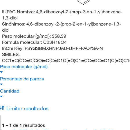
IUPAC Nombre:
4,6-dibenzoyl-2-(prop-2-en-1-yl)benzene-
1,3-diol
Sinónimos:
4,6-dibenzoyl-2-(prop-2-en-1-yl)benzene-1,3-
diol
Peso molecular (g/mol):
358.39
Fórmula molecular:
C23H18O4
InChi Key:
FSYGSBMXRNPJAD-UHFFFAOYSA-N
SMILES:
OC1=C(CC=C)C(O)=C(C=C1C(=O)C1=CC=CC=C1)C(=O)C
Peso molecular (g/mol)
Porcentaje de pureza
Cantidad
Limitar resultados
1
–
1
de
1
resultados