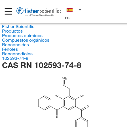
ES
Fisher Scientific
Productos
Productos químicos
Compuestos orgánicos
Bencenoides
Fenoles
Bencenodioles
102593-74-8
CAS RN 102593-74-8
CH
2
HO
OH
O
O