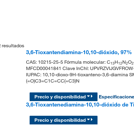
2
resultados
3,6-Tioxantendiamina-10,10-dióxido, 97%
CAS: 10215-25-5 Fórmula molecular: C
H
N
O
13
12
2
2
MFCD00041841 Clave InChI: UPVRZVIJGVFROW
IUPAC: 10,10-dioxo-9H-tioxanteno-3,6-diamina
(=O)C3=C1C=CC(=C3)N
Precio y disponibilidad
Especificacion
3,6-Tioxantenediamina-10,10-dióxido de 
Precio y disponibilidad