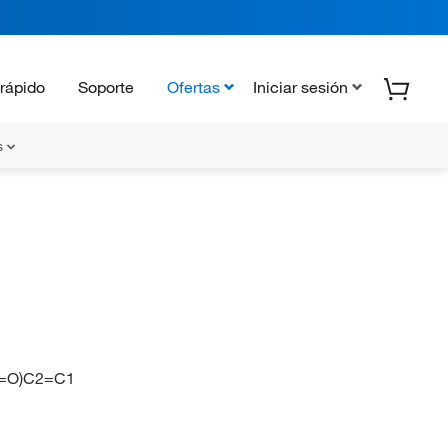
rápido
Soporte
Ofertas
Iniciar sesión
s
=O)C2=C1