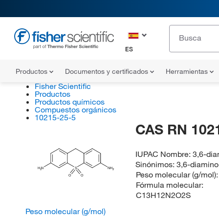
ES
Productos
Documentos y certificados
Herramientas
Fisher Scientific
Productos
Productos químicos
Compuestos orgánicos
10215-25-5
CAS RN 102
IUPAC Nombre:
3,6-di
Sinónimos:
3,6-diamino
H
N
S
NH
2
2
Peso molecular (g/mol)
O
O
Fórmula molecular:
C13H12N2O2S
Peso molecular (g/mol)