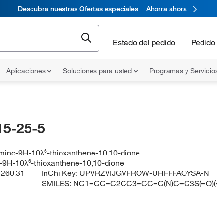
Descubra nuestras Ofertas especiales
Ahorra ahora
Estado del pedido
Pedido 
Aplicaciones
Soluciones para usted
Programas y Servicio
15-25-5
amino-9H-10λ⁶-thioxanthene-10,10-dione
-9H-10λ⁶-thioxanthene-10,10-dione
:
260.31
InChi Key:
UPVRZVIJGVFROW-UHFFFAOYSA-N
SMILES:
NC1=CC=C2CC3=CC=C(N)C=C3S(=O)(