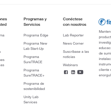
ones
Programas y
Conéctese
sted
Servicios
con nosotros
Mantene
rma
Programa Edge
Lab Reporter
product
investi
Programa New
News Corner
educaci
Lab Start-Up
a
Suscríbase a las
de sumi
Programa
noticias
instala
nes
SureTRACE
instrum
cas
Webinars
cliente
Programa
enorgul
SureTRACE+
Programa de
sostenibilidad
Unity Lab
Services