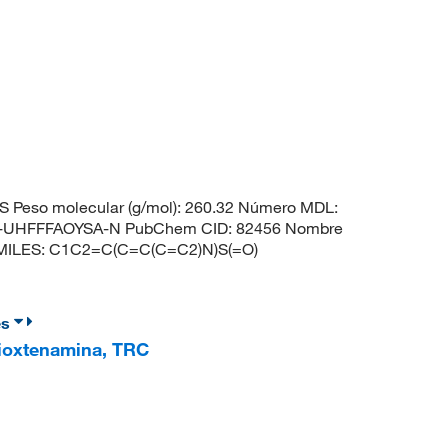
S Peso molecular (g/mol): 260.32 Número MDL:
-UHFFFAOYSA-N PubChem CID: 82456 Nombre
 SMILES: C1C2=C(C=C(C=C2)N)S(=O)
es
Tioxtenamina, TRC