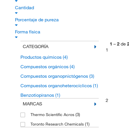
Cantidad
Porcentaje de pureza
Forma física
1
–
2
de
CATEGORÍA
1
Productos químicos
(4)
Compuestos orgánicos
(4)
Compuestos organopnictógenos
(3)
Compuestos organoheterocíclicos
(1)
Benzotiopiranos
(1)
2
MARCAS
(3)
Thermo Scientific Acros
(1)
Toronto Research Chemicals