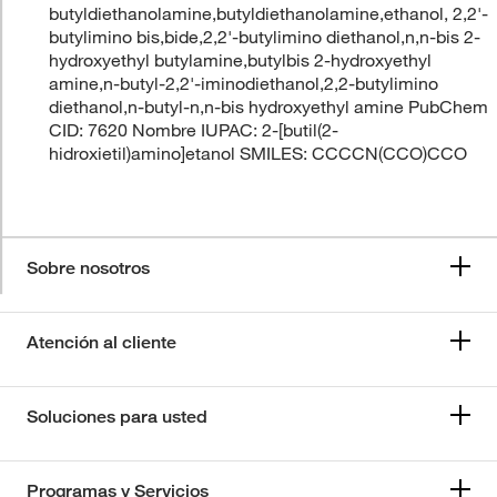
butyldiethanolamine,butyldiethanolamine,ethanol, 2,2'-
butylimino bis,bide,2,2'-butylimino diethanol,n,n-bis 2-
hydroxyethyl butylamine,butylbis 2-hydroxyethyl
amine,n-butyl-2,2'-iminodiethanol,2,2-butylimino
diethanol,n-butyl-n,n-bis hydroxyethyl amine PubChem
CID: 7620 Nombre IUPAC: 2-[butil(2-
hidroxietil)amino]etanol SMILES: CCCCN(CCO)CCO
Sobre nosotros
Atención al cliente
Soluciones para usted
Programas y Servicios