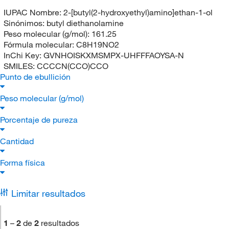
IUPAC Nombre:
2-[butyl(2-hydroxyethyl)amino]ethan-1-ol
Sinónimos:
butyl diethanolamine
Peso molecular (g/mol):
161.25
Fórmula molecular:
C8H19NO2
InChi Key:
GVNHOISKXMSMPX-UHFFFAOYSA-N
SMILES:
CCCCN(CCO)CCO
Punto de ebullición
Peso molecular (g/mol)
Porcentaje de pureza
Cantidad
Forma física
Limitar resultados
1
–
2
de
2
resultados