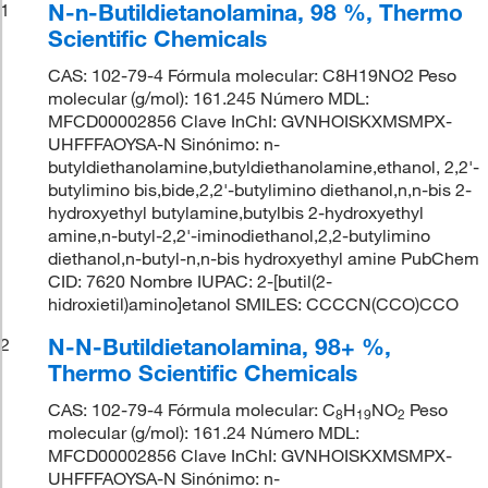
N-n-Butildietanolamina, 98 %, Thermo
1
Scientific Chemicals
CAS: 102-79-4 Fórmula molecular: C8H19NO2 Peso
molecular (g/mol): 161.245 Número MDL:
MFCD00002856 Clave InChI: GVNHOISKXMSMPX-
UHFFFAOYSA-N Sinónimo: n-
butyldiethanolamine,butyldiethanolamine,ethanol, 2,2'-
butylimino bis,bide,2,2'-butylimino diethanol,n,n-bis 2-
hydroxyethyl butylamine,butylbis 2-hydroxyethyl
amine,n-butyl-2,2'-iminodiethanol,2,2-butylimino
diethanol,n-butyl-n,n-bis hydroxyethyl amine PubChem
CID: 7620 Nombre IUPAC: 2-[butil(2-
hidroxietil)amino]etanol SMILES: CCCCN(CCO)CCO
N-N-Butildietanolamina, 98+ %,
2
Thermo Scientific Chemicals
CAS: 102-79-4 Fórmula molecular: C
H
NO
Peso
8
19
2
molecular (g/mol): 161.24 Número MDL:
MFCD00002856 Clave InChI: GVNHOISKXMSMPX-
UHFFFAOYSA-N Sinónimo: n-