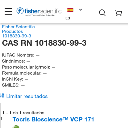
ES
Fisher Scientific
Productos
1018830-99-3
CAS RN 1018830-99-3
IUPAC Nombre:
—
Sinónimos:
—
Peso molecular (g/mol):
—
Fórmula molecular:
—
InChi Key:
—
SMILES:
—
Limitar resultados
1
–
1
de
1
resultados
Tocris Bioscience™ VCP 171
1