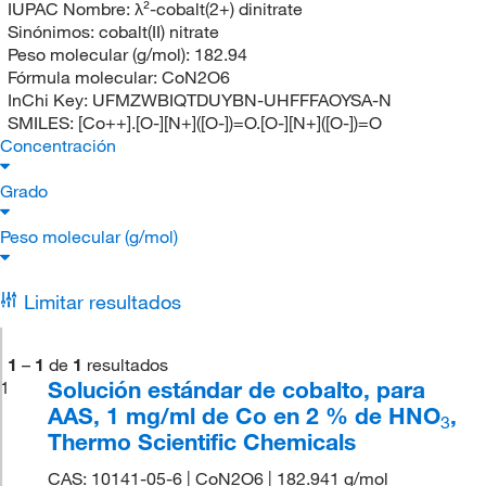
IUPAC Nombre:
λ²-cobalt(2+) dinitrate
Sinónimos:
cobalt(II) nitrate
Peso molecular (g/mol):
182.94
Fórmula molecular:
CoN2O6
InChi Key:
UFMZWBIQTDUYBN-UHFFFAOYSA-N
SMILES:
[Co++].[O-][N+]([O-])=O.[O-][N+]([O-])=O
Concentración
Grado
Peso molecular (g/mol)
Limitar resultados
1
–
1
de
1
resultados
Solución estándar de cobalto, para
1
AAS, 1 mg/ml de Co en 2 % de HNO
,
3
Thermo Scientific Chemicals
CAS: 10141-05-6 | CoN2O6 | 182.941 g/mol