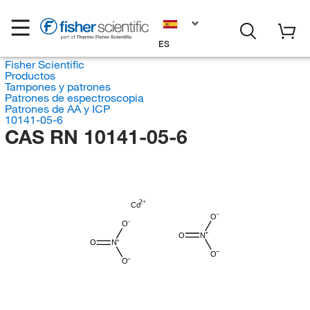
ES
Fisher Scientific
Productos
Tampones y patrones
Patrones de espectroscopia
Patrones de AA y ICP
10141-05-6
CAS RN 10141-05-6
Co
O
O
O
N
O
N
O
O