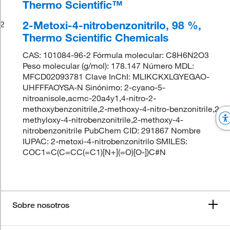
Thermo Scientific™
2-Metoxi-4-nitrobenzonitrilo, 98 %,
2
Thermo Scientific Chemicals
CAS: 101084-96-2 Fórmula molecular: C8H6N2O3
Peso molecular (g/mol): 178.147 Número MDL:
MFCD02093781 Clave InChI: MLIKCKXLGYEGAO-
UHFFFAOYSA-N Sinónimo: 2-cyano-5-
nitroanisole,acmc-20a4y1,4-nitro-2-
methoxybenzonitrile,2-methoxy-4-nitro-benzonitrile,2-
methyloxy-4-nitrobenzonitrile,2-methoxy-4-
nitrobenzonitrile PubChem CID: 291867 Nombre
IUPAC: 2-metoxi-4-nitrobenzonitrilo SMILES:
COC1=C(C=CC(=C1)[N+](=O)[O-])C#N
Sobre nosotros