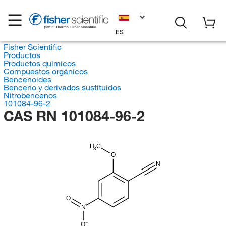
ES
Fisher Scientific
Productos
Productos químicos
Compuestos orgánicos
Bencenoides
Benceno y derivados sustituidos
Nitrobencenos
101084-96-2
CAS RN 101084-96-2
H
C
3
O
N
O
N
O