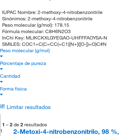
IUPAC Nombre:
2-methoxy-4-nitrobenzonitrile
Sinónimos:
2-methoxy-4-nitrobenzonitrile
Peso molecular (g/mol):
178.15
Fórmula molecular:
C8H6N2O3
InChi Key:
MLIKCKXLGYEGAO-UHFFFAOYSA-N
SMILES:
COC1=C(C=CC(=C1)[N+]([O-])=O)C#N
Peso molecular (g/mol)
Porcentaje de pureza
Cantidad
Forma física
Limitar resultados
1
–
2
de
2
resultados
2-Metoxi-4-nitrobenzonitrilo, 98 %,
1