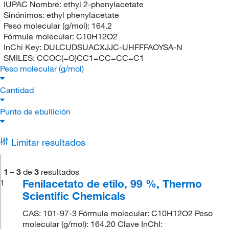
IUPAC Nombre:
ethyl 2-phenylacetate
Sinónimos:
ethyl phenylacetate
Peso molecular (g/mol):
164.2
Fórmula molecular:
C10H12O2
InChi Key:
DULCUDSUACXJJC-UHFFFAOYSA-N
SMILES:
CCOC(=O)CC1=CC=CC=C1
Peso molecular (g/mol)
Cantidad
Punto de ebullición
Limitar resultados
1
–
3
de
3
resultados
Fenilacetato de etilo, 99 %, Thermo
1
Scientific Chemicals
CAS: 101-97-3 Fórmula molecular: C10H12O2 Peso
molecular (g/mol): 164.20 Clave InChI: