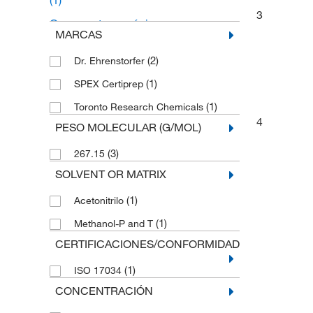
(1)
3
Compuestos orgánicos no
MARCAS
clasificados
(1)
(2)
Dr. Ehrenstorfer
(1)
SPEX Certiprep
(1)
Toronto Research Chemicals
4
PESO MOLECULAR (G/MOL)
(3)
267.15
SOLVENT OR MATRIX
(1)
Acetonitrilo
(1)
Methanol-P and T
CERTIFICACIONES/CONFORMIDAD
(1)
ISO 17034
CONCENTRACIÓN