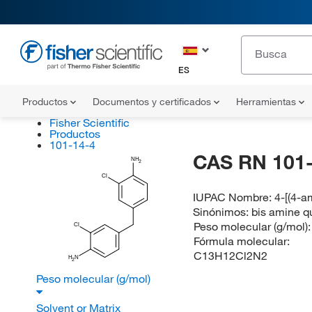
ES
Productos
Documentos y certificados
Herramientas
Fisher Scientific
Productos
101-14-4
CAS RN 101-
NH
2
Cl
IUPAC Nombre:
4-[(4-a
Sinónimos:
bis amine 
Peso molecular (g/mol)
Cl
Fórmula molecular:
C13H12Cl2N2
H
N
2
Peso molecular (g/mol)
Solvent or Matrix