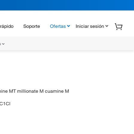
rápido
Soporte
Ofertas
Iniciar sesión
s
mine MT millionate M cuamine M
C1Cl