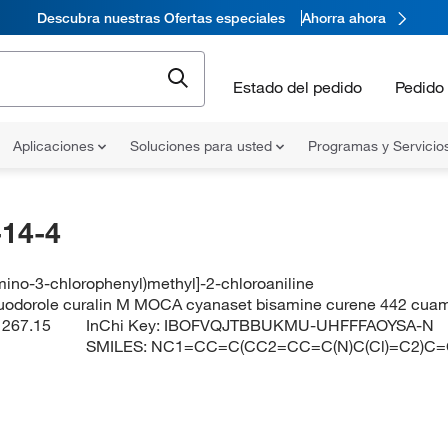
Descubra nuestras Ofertas especiales
Ahorra ahora
Estado del pedido
Pedido 
Aplicaciones
Soluciones para usted
Programas y Servicio
14-4
mino-3-chlorophenyl)methyl]-2-chloroaniline
quodorole curalin M MOCA cyanaset bisamine curene 442 cua
:
267.15
InChi Key:
IBOFVQJTBBUKMU-UHFFFAOYSA-N
SMILES:
NC1=CC=C(CC2=CC=C(N)C(Cl)=C2)C=