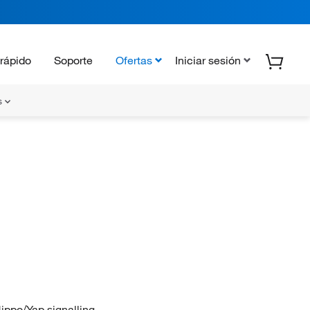
rápido
Soporte
Ofertas
Iniciar sesión
s
ippo/Yap signalling