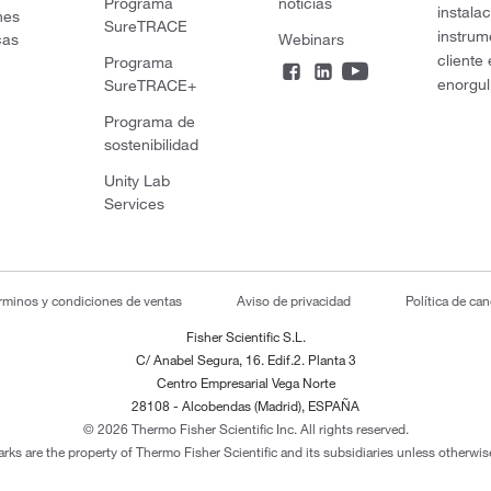
Programa
noticias
instala
nes
SureTRACE
instrum
cas
Webinars
cliente
Programa
enorgul
SureTRACE+
Programa de
sostenibilidad
Unity Lab
Services
rminos y condiciones de ventas
Aviso de privacidad
Política de ca
Fisher Scientific S.L.
C/ Anabel Segura, 16. Edif.2. Planta 3
Centro Empresarial Vega Norte
28108 - Alcobendas (Madrid), ESPAÑA
© 2026 Thermo Fisher Scientific Inc. All rights reserved.
arks are the property of Thermo Fisher Scientific and its subsidiaries unless otherwise