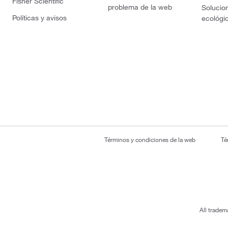
Fisher Scientific
problema de la web
Solucio
Políticas y avisos
ecológi
Términos y condiciones de la web
Té
All tradem