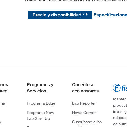
Precio y disponibilidad
Especificacion
ones
Programas y
Conéctese
sted
Servicios
con nosotros
Mantene
rma
Programa Edge
Lab Reporter
product
investi
Programa New
News Corner
educaci
Lab Start-Up
a
Suscríbase a las
de sumi