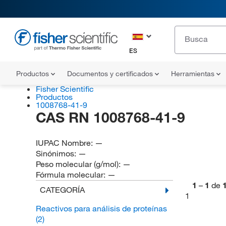
ES
Productos
Documentos y certificados
Herramientas
Fisher Scientific
Productos
1008768-41-9
CAS RN 1008768-41-9
IUPAC Nombre:
—
Sinónimos:
—
Peso molecular (g/mol):
—
Fórmula molecular:
—
1
–
1
de
CATEGORÍA
1
Reactivos para análisis de proteínas
(2)