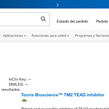
Estado del pedido
Pedido 
Aplicaciones
Soluciones para usted
Programas y Servicio
InChi Key:
—
SMILES:
—
1
resultados
Tocris Bioscience™ TM2 TEAD inhibitor
Potent and reversible inhibitor of TEAD mediated H