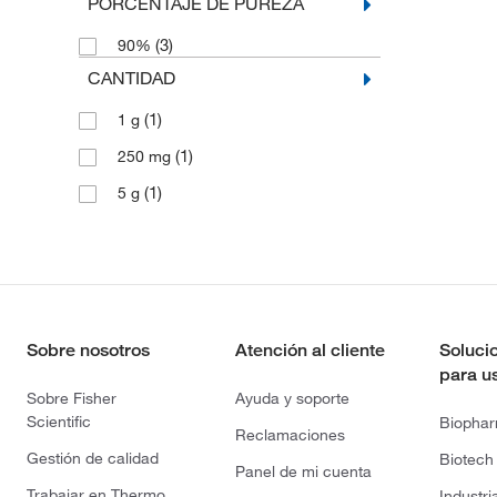
PORCENTAJE DE PUREZA
(3)
90%
CANTIDAD
(1)
1 g
(1)
250 mg
(1)
5 g
Sobre nosotros
Atención al cliente
Soluci
para u
Sobre Fisher
Ayuda y soporte
Scientific
Biopha
Reclamaciones
Gestión de calidad
Biotech
Panel de mi cuenta
Trabajar en Thermo
Industri