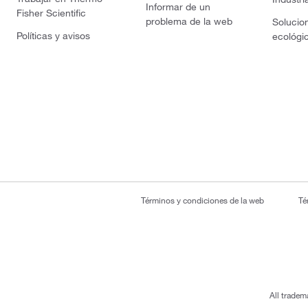
Informar de un
Fisher Scientific
problema de la web
Solucio
Políticas y avisos
ecológi
Términos y condiciones de la web
Té
All tradem