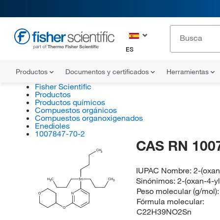
ES
Productos
Documentos y certificados
Herramientas
Fisher Scientific
Productos
Productos químicos
Compuestos orgánicos
Compuestos organoxigenados
Enedioles
1007847-70-2
CAS RN 100
CH
3
IUPAC Nombre:
2-(oxan
Sinónimos:
2-(oxan-4-yl
H
C
Sn
CH
3
3
Peso molecular (g/mol)
O
N
Fórmula molecular:
O
C22H39NO2Sn