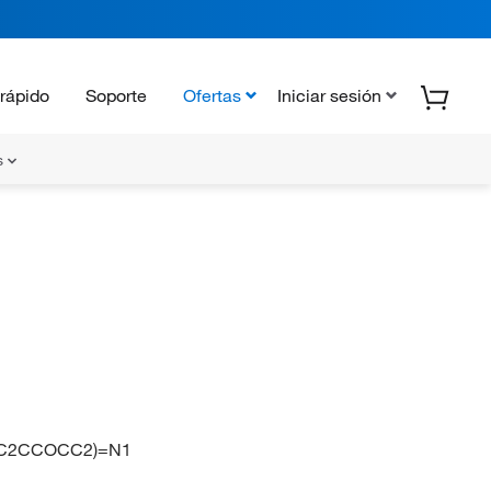
rápido
Soporte
Ofertas
Iniciar sesión
s
OC2CCOCC2)=N1