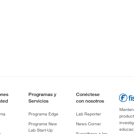
ones
Programas y
Conéctese
sted
Servicios
con nosotros
Mantene
rma
Programa Edge
Lab Reporter
product
investi
Programa New
News Corner
educaci
Lab Start-Up
a
Suscríbase a las