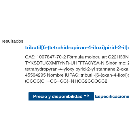
1
resultados
tributil[6-(tetrahidropiran-4-iloxi)pirid-2
CAS: 1007847-70-2 Fórmula molecular: C22H39NO2
TYKSDTUCXMRYNR-UHFFFAOYSA-N Sinónimo: 2-oxan-
tetrahydropyran-4-yloxy pyrid-2-yl stannane,2-oxa
45594295 Nombre IUPAC: tributil-[6-(oxan-4-ilox
(CCCC)C1=CC=CC(=N1)OC2CCOCC2
Precio y disponibilidad
Especificacion