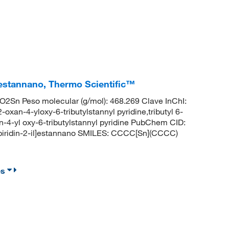
-il]estannano, Thermo Scientific™
Sn Peso molecular (g/mol): 468.269 Clave InChI:
4-yloxy-6-tributylstannyl pyridine,tributyl 6-
n-4-yl oxy-6-tributylstannyl pyridine PubChem CID:
i)piridin-2-il]estannano SMILES: CCCC[Sn](CCCC)
es