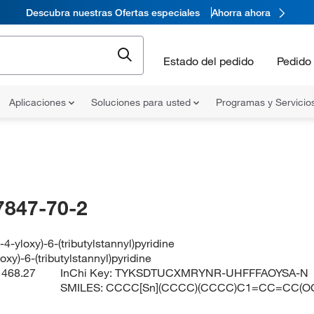
Descubra nuestras Ofertas especiales
Ahorra ahora
Estado del pedido
Pedido 
Aplicaciones
Soluciones para usted
Programas y Servicio
7847-70-2
-4-yloxy)-6-(tributylstannyl)pyridine
oxy)-6-(tributylstannyl)pyridine
:
468.27
InChi Key:
TYKSDTUCXMRYNR-UHFFFAOYSA-N
SMILES:
CCCC[Sn](CCCC)(CCCC)C1=CC=CC(