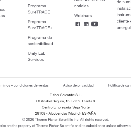
de sumi
Programa
noticias
instala
nes
SureTRACE
instrum
cas
Webinars
cliente
Programa
enorgul
SureTRACE+
Programa de
sostenibilidad
Unity Lab
Services
rminos y condiciones de ventas
Aviso de privacidad
Política de ca
Fisher Scientific S.L.
C/ Anabel Segura, 16. Edif.2. Planta 3
Centro Empresarial Vega Norte
28108 - Alcobendas (Madrid), ESPAÑA
© 2026 Thermo Fisher Scientific Inc. All rights reserved.
arks are the property of Thermo Fisher Scientific and its subsidiaries unless otherwise