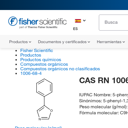
ES
Productos
Documentos y certificados
Herramientas
Fisher Scientific
Productos
Productos químicos
Compuestos orgánicos
Compuestos orgánicos no clasificados
1006-68-4
CAS RN 1006
IUPAC Nombre:
5-pheny
Sinónimos:
5-phenyl-1,
Peso molecular (g/mol)
O
Fórmula molecular:
C9
N