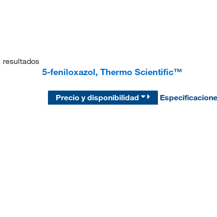
1
resultados
5-feniloxazol, Thermo Scientific™
Precio y disponibilidad
Especificacion