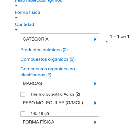
Peso molecular (g/mol)
Forma física
Cantidad
1
–
1
de
CATEGORÍA
1
Productos químicos
(2)
Compuestos orgánicos
(2)
Compuestos orgánicos no
clasificados
(2)
MARCAS
(2)
Thermo Scientific Acros
PESO MOLECULAR (G/MOL)
(2)
145.16
FORMA FÍSICA