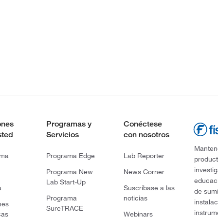
ones
Programas y
Conéctese
sted
Servicios
con nosotros
Mantene
rma
Programa Edge
Lab Reporter
product
investi
Programa New
News Corner
educaci
Lab Start-Up
a
Suscríbase a las
de sumi
Programa
noticias
instala
nes
SureTRACE
instrum
cas
Webinars