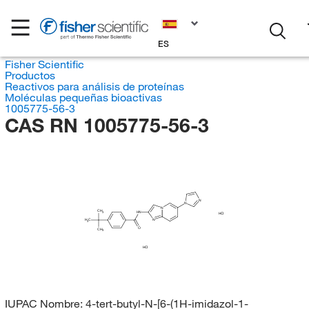
ES
Fisher Scientific
Productos
Reactivos para análisis de proteínas
Moléculas pequeñas bioactivas
1005775-56-3
CAS RN 1005775-56-3
N
N
N
CH
HN
3
HCl
N
H
C
3
O
CH
3
HCl
IUPAC Nombre:
4-tert-butyl-N-[6-(1H-imidazol-1-