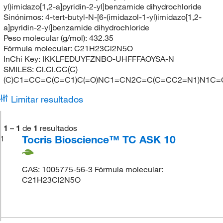
yl)imidazo[1,2-a]pyridin-2-yl]benzamide dihydrochloride
Sinónimos:
4-tert-butyl-N-[6-(imidazol-1-yl)imidazo[1,2-
a]pyridin-2-yl]benzamide dihydrochloride
Peso molecular (g/mol):
432.35
Fórmula molecular:
C21H23Cl2N5O
InChi Key:
IKKLFEDUYFZNBO-UHFFFAOYSA-N
SMILES:
Cl.Cl.CC(C)
(C)C1=CC=C(C=C1)C(=O)NC1=CN2C=C(C=CC2=N1)N1C
Limitar resultados
1
–
1
de
1
resultados
Tocris Bioscience™ TC ASK 10
1
CAS: 1005775-56-3 Fórmula molecular:
C21H23Cl2N5O