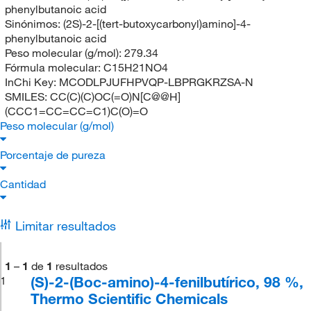
phenylbutanoic acid
Sinónimos:
(2S)-2-[(tert-butoxycarbonyl)amino]-4-
phenylbutanoic acid
Peso molecular (g/mol):
279.34
Fórmula molecular:
C15H21NO4
InChi Key:
MCODLPJUFHPVQP-LBPRGKRZSA-N
SMILES:
CC(C)(C)OC(=O)N[C@@H]
(CCC1=CC=CC=C1)C(O)=O
Peso molecular (g/mol)
Porcentaje de pureza
Cantidad
Limitar resultados
1
–
1
de
1
resultados
(S)-2-(Boc-amino)-4-fenilbutírico, 98 %,
1
Thermo Scientific Chemicals