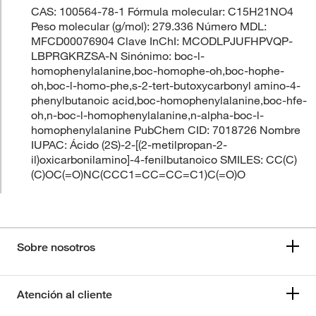
CAS: 100564-78-1 Fórmula molecular: C15H21NO4
Peso molecular (g/mol): 279.336 Número MDL:
MFCD00076904 Clave InChI: MCODLPJUFHPVQP-
LBPRGKRZSA-N Sinónimo: boc-l-
homophenylalanine,boc-homophe-oh,boc-hophe-
oh,boc-l-homo-phe,s-2-tert-butoxycarbonyl amino-4-
phenylbutanoic acid,boc-homophenylalanine,boc-hfe-
oh,n-boc-l-homophenylalanine,n-alpha-boc-l-
homophenylalanine PubChem CID: 7018726 Nombre
IUPAC: Ácido (2S)-2-[(2-metilpropan-2-
il)oxicarbonilamino]-4-fenilbutanoico SMILES: CC(C)
(C)OC(=O)NC(CCC1=CC=CC=C1)C(=O)O
Sobre nosotros
Atención al cliente