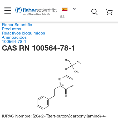
ES
Fisher Scientific
Productos
Reactivos bioquímicos
Aminoácidos
100564-78-1
CAS RN 100564-78-1
H
C
3
CH
3
O
CH
3
HN
O
(S)
OH
O
IUPAC Nombre:
(2S)-2-{[(tert-butoxy)carbonyl]amino}-4-