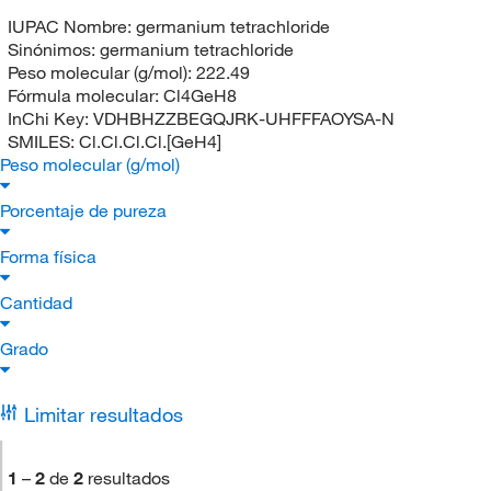
IUPAC Nombre:
germanium tetrachloride
Sinónimos:
germanium tetrachloride
Peso molecular (g/mol):
222.49
Fórmula molecular:
Cl4GeH8
InChi Key:
VDHBHZZBEGQJRK-UHFFFAOYSA-N
SMILES:
Cl.Cl.Cl.Cl.[GeH4]
Peso molecular (g/mol)
Porcentaje de pureza
Forma física
Cantidad
Grado
Limitar resultados
1
–
2
de
2
resultados