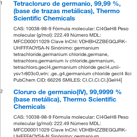
Tetracloruro de germanio, 99,99 %,
1
(base de trazas metálicas), Thermo
Scientific Chemicals
CAS: 10038-98-9 Fórmula molecular: Cl4GeH8 Peso
molecular (g/mol): 222.49 Número MDL:
MFCD00011029 Clave InChI: VDHBHZZBEGQJRK-
UHFFFAOYSA-N Sinónimo: germanium
tetrachloride,germanium chloride,germane,
tetrachloro,germanium iv chloride,germanium,
tetrachloro,gecl4,germanium chloride gecl4,unii-
ysv1r803c0,wln: .ge..g4,germanium chloride gecl4 8ci
PubChem CID: 66226 SMILES: Cl.Cl.Cl.Cl.[GeH4]
Cloruro de germanio(IV), 99,9999 %
2
(base metálica), Thermo Scientific
Chemicals
CAS: 10038-98-9 Fórmula molecular: Cl4GeH8 Peso
molecular (g/mol): 222.49 Número MDL:
MFCD00011029 Clave InChI: VDHBHZZBEGQJRK-
UHFFFAOYSA-N Sinónimo: germanium