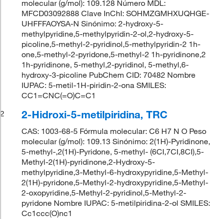
molecular (g/mol): 109.128 Número MDL:
MFCD03092888 Clave InChI: SOHMZGMHXUQHGE-
UHFFFAOYSA-N Sinónimo: 2-hydroxy-5-
methylpyridine,5-methylpyridin-2-ol,2-hydroxy-5-
picoline,5-methyl-2-pyridinol,5-methylpyridin-2 1h-
one,5-methyl-2-pyridone,5-methyl-2 1h-pyridinone,2
1h-pyridinone, 5-methyl,2-pyridinol, 5-methyl,6-
hydroxy-3-picoline PubChem CID: 70482 Nombre
IUPAC: 5-metil-1H-piridin-2-ona SMILES:
CC1=CNC(=O)C=C1
2-Hidroxi-5-metilpiridina, TRC
2
CAS: 1003-68-5 Fórmula molecular: C6 H7 N O Peso
molecular (g/mol): 109.13 Sinónimo: 2(1H)-Pyridinone,
5-methyl-,2(1H)-Pyridone, 5-methyl- (6CI,7CI,8CI),5-
Methyl-2(1H)-pyridinone,2-Hydroxy-5-
methylpyridine,3-Methyl-6-hydroxypyridine,5-Methyl-
2(1H)-pyridone,5-Methyl-2-hydroxypyridine,5-Methyl-
2-oxopyridine,5-Methyl-2-pyridinol,5-Methyl-2-
pyridone Nombre IUPAC: 5-metilpiridina-2-ol SMILES:
Cc1ccc(O)nc1