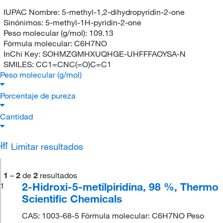
IUPAC Nombre:
5-methyl-1,2-dihydropyridin-2-one
Sinónimos:
5-methyl-1H-pyridin-2-one
Peso molecular (g/mol):
109.13
Fórmula molecular:
C6H7NO
InChi Key:
SOHMZGMHXUQHGE-UHFFFAOYSA-N
SMILES:
CC1=CNC(=O)C=C1
Peso molecular (g/mol)
Porcentaje de pureza
Cantidad
Limitar resultados
1
–
2
de
2
resultados
2-Hidroxi-5-metilpiridina, 98 %, Thermo
1
Scientific Chemicals
CAS: 1003-68-5 Fórmula molecular: C6H7NO Peso