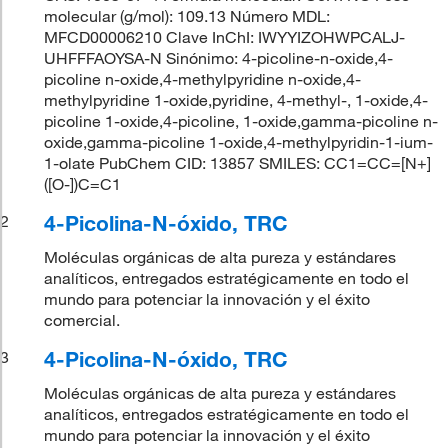
molecular (g/mol): 109.13 Número MDL:
MFCD00006210 Clave InChI: IWYYIZOHWPCALJ-
UHFFFAOYSA-N Sinónimo: 4-picoline-n-oxide,4-
picoline n-oxide,4-methylpyridine n-oxide,4-
methylpyridine 1-oxide,pyridine, 4-methyl-, 1-oxide,4-
picoline 1-oxide,4-picoline, 1-oxide,gamma-picoline n-
oxide,gamma-picoline 1-oxide,4-methylpyridin-1-ium-
1-olate PubChem CID: 13857 SMILES: CC1=CC=[N+]
([O-])C=C1
4-Picolina-N-óxido, TRC
2
Moléculas orgánicas de alta pureza y estándares
analíticos, entregados estratégicamente en todo el
mundo para potenciar la innovación y el éxito
comercial.
4-Picolina-N-óxido, TRC
3
Moléculas orgánicas de alta pureza y estándares
analíticos, entregados estratégicamente en todo el
mundo para potenciar la innovación y el éxito