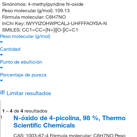
Sinónimos:
4-methylpyridine N-oxide
Peso molecular (g/mol):
109.13
Fórmula molecular:
C6H7NO
InChi Key:
IWYYIZOHWPCALJ-UHFFFAOYSA-N
SMILES:
CC1=CC=[N+]([O-])C=C1
Peso molecular (g/mol)
Cantidad
Punto de ebullición
Porcentaje de pureza
Limitar resultados
1
–
4
de
4
resultados
N-óxido de 4-picolina, 98 %, Thermo
1
Scientific Chemicals
CAS: 1003-67-4 Fórmula molecular: C6H7NO Peso