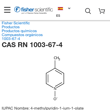
ES
Fisher Scientific
Productos
Productos químicos
Compuestos orgánicos
1003-67-4
CAS RN 1003-67-4
CH
3
N
O
IUPAC Nombre:
4-methylpyridin-1-ium-1-olate