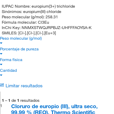
IUPAC Nombre:
europium(3+) trichloride
Sinónimos:
europium(III) chloride
Peso molecular (g/mol):
258.31
Fórmula molecular:
Cl3Eu
InChi Key:
NNMXSTWQJRPBJZ-UHFFFAOYSA-K
SMILES:
[Cl-].[Cl-].[Cl-].[Eu+3]
Peso molecular (g/mol)
Porcentaje de pureza
Forma física
Cantidad
Limitar resultados
1
–
1
de
1
resultados
Cloruro de europio (III), ultra seco,
1
99,99 % (REO), Thermo Scientific