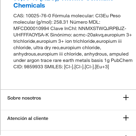
Chemicals
CAS: 10025-76-0 Fórmula molecular: Cl3Eu Peso
molecular (g/mol): 258.31 Número MDL:
MFCD00010994 Clave InChI: NNMXSTWQJRPBJZ-
UHFFFAOYSA-K Sinónimo: acmc-20akvq,europium 3+
trichloride,europium 3+ ion trichloride,europium iii
chloride, ultra dry reo,europium chloride,
anhydrous,europium iii chloride, anhydrous, ampuled
under argon trace rare earth metals basis 1g PubChem
CID: 9859933 SMILES: [Cl-].[Cl-].[Cl-].[Eu+3]
Sobre nosotros
Atención al cliente