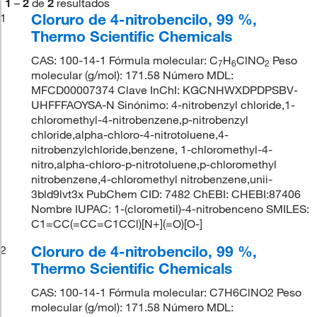
1
–
2
de
2
resultados
Cloruro de 4-nitrobencilo, 99 %,
1
Thermo Scientific Chemicals
CAS: 100-14-1 Fórmula molecular: C
H
ClNO
Peso
7
6
2
molecular (g/mol): 171.58 Número MDL:
MFCD00007374 Clave InChI: KGCNHWXDPDPSBV-
UHFFFAOYSA-N Sinónimo: 4-nitrobenzyl chloride,1-
chloromethyl-4-nitrobenzene,p-nitrobenzyl
chloride,alpha-chloro-4-nitrotoluene,4-
nitrobenzylchloride,benzene, 1-chloromethyl-4-
nitro,alpha-chloro-p-nitrotoluene,p-chloromethyl
nitrobenzene,4-chloromethyl nitrobenzene,unii-
3bld9lvt3x PubChem CID: 7482 ChEBI: CHEBI:87406
Nombre IUPAC: 1-(clorometil)-4-nitrobenceno SMILES:
C1=CC(=CC=C1CCl)[N+](=O)[O-]
Cloruro de 4-nitrobencilo, 99 %,
2
Thermo Scientific Chemicals
CAS: 100-14-1 Fórmula molecular: C7H6ClNO2 Peso
molecular (g/mol): 171.58 Número MDL: