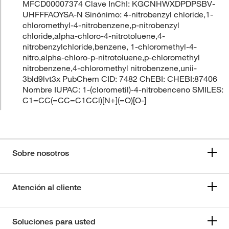
MFCD00007374 Clave InChI: KGCNHWXDPDPSBV-
UHFFFAOYSA-N Sinónimo: 4-nitrobenzyl chloride,1-
chloromethyl-4-nitrobenzene,p-nitrobenzyl
chloride,alpha-chloro-4-nitrotoluene,4-
nitrobenzylchloride,benzene, 1-chloromethyl-4-
nitro,alpha-chloro-p-nitrotoluene,p-chloromethyl
nitrobenzene,4-chloromethyl nitrobenzene,unii-
3bld9lvt3x PubChem CID: 7482 ChEBI: CHEBI:87406
Nombre IUPAC: 1-(clorometil)-4-nitrobenceno SMILES:
C1=CC(=CC=C1CCl)[N+](=O)[O-]
Sobre nosotros
Atención al cliente
Soluciones para usted