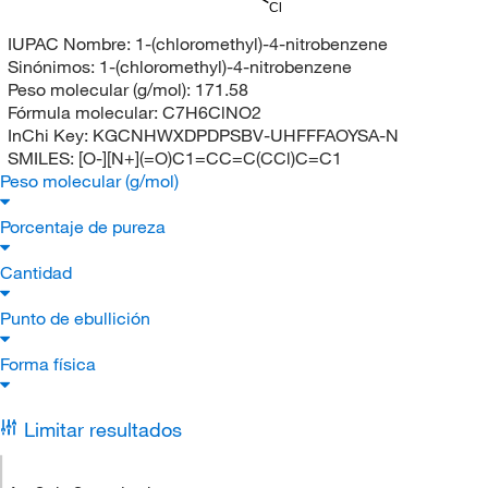
Cl
IUPAC Nombre:
1-(chloromethyl)-4-nitrobenzene
Sinónimos:
1-(chloromethyl)-4-nitrobenzene
Peso molecular (g/mol):
171.58
Fórmula molecular:
C7H6ClNO2
InChi Key:
KGCNHWXDPDPSBV-UHFFFAOYSA-N
SMILES:
[O-][N+](=O)C1=CC=C(CCl)C=C1
Peso molecular (g/mol)
Porcentaje de pureza
Cantidad
Punto de ebullición
Forma física
Limitar resultados