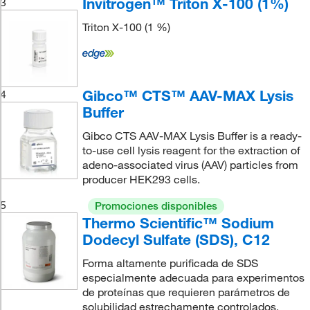
Invitrogen™ Triton X-100 (1%)
3
Triton X-100 (1 %)
Gibco™ CTS™ AAV-MAX Lysis
4
Buffer
Gibco CTS AAV-MAX Lysis Buffer is a ready-
to-use cell lysis reagent for the extraction of
adeno-associated virus (AAV) particles from
producer HEK293 cells.
5
Promociones disponibles
Thermo Scientific™ Sodium
Dodecyl Sulfate (SDS), C12
Forma altamente purificada de SDS
especialmente adecuada para experimentos
de proteínas que requieren parámetros de
solubilidad estrechamente controlados.