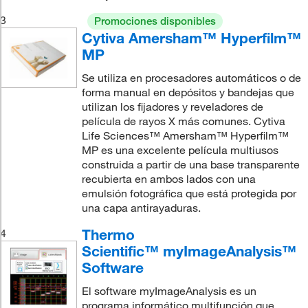
3
Promociones disponibles
Cytiva Amersham™ Hyperfilm™
MP
Se utiliza en procesadores automáticos o de
forma manual en depósitos y bandejas que
utilizan los fijadores y reveladores de
película de rayos X más comunes. Cytiva
Life Sciences™ Amersham™ Hyperfilm™
MP es una excelente película multiusos
construida a partir de una base transparente
recubierta en ambos lados con una
emulsión fotográfica que está protegida por
una capa antirayaduras.
Thermo
4
Scientific™ myImageAnalysis™
Software
El software myImageAnalysis es un
programa informático multifunción que