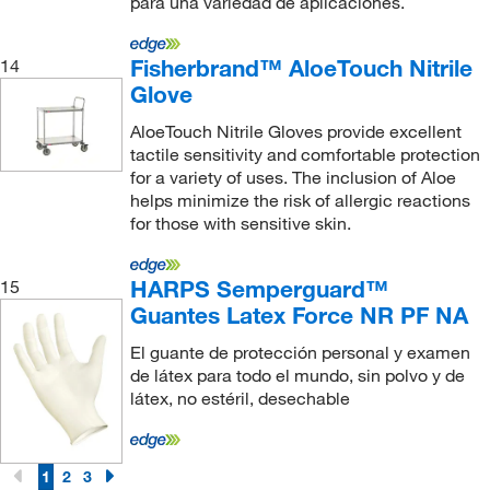
para una variedad de aplicaciones.
Fisherbrand™ AloeTouch Nitrile
14
Glove
AloeTouch Nitrile Gloves provide excellent
tactile sensitivity and comfortable protection
for a variety of uses. The inclusion of Aloe
helps minimize the risk of allergic reactions
for those with sensitive skin.
HARPS Semperguard™
15
Guantes Latex Force NR PF NA
El guante de protección personal y examen
de látex para todo el mundo, sin polvo y de
látex, no estéril, desechable
1
2
3