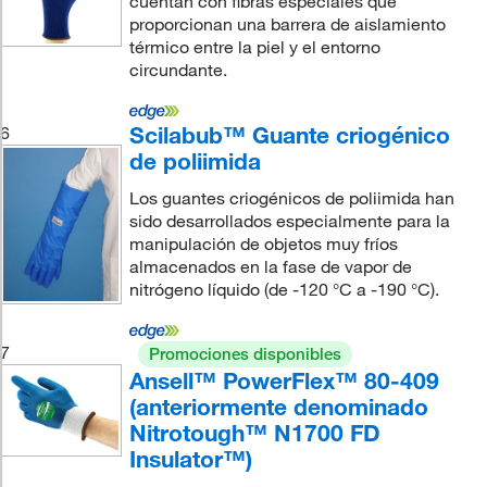
cuentan con fibras especiales que
proporcionan una barrera de aislamiento
térmico entre la piel y el entorno
circundante.
Scilabub™ Guante criogénico
6
de poliimida
Los guantes criogénicos de poliimida han
sido desarrollados especialmente para la
manipulación de objetos muy fríos
almacenados en la fase de vapor de
nitrógeno líquido (de -120 °C a -190 °C).
7
Promociones disponibles
Ansell™ PowerFlex™ 80-409
(anteriormente denominado
Nitrotough™ N1700 FD
Insulator™)