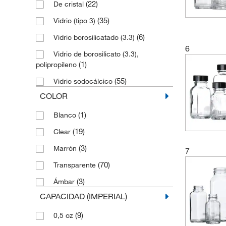
(22)
De cristal
(1)
150 ml
(35)
Vidrio (tipo 3)
(2)
15 mL
(6)
Vidrio borosilicatado (3.3)
(7)
15 ml
6
Vidrio de borosilicato (3.3),
(1)
180 ml
(1)
polipropileno
(5)
240 ml
(55)
Vidrio sodocálcico
(2)
240 mL
COLOR
(2)
250 ml
(1)
Blanco
(3)
250 mL
(19)
Clear
(7)
250 ml
(3)
Marrón
7
(5)
30 ml
(70)
Transparente
(7)
30 mL
(3)
Ámbar
(2)
30 ml
CAPACIDAD (IMPERIAL)
(4)
480 ml
(9)
0,5 oz
(2)
480 mL