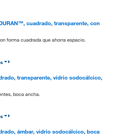
 DURAN™, cuadrado, transparente, con
 con forma cuadrada que ahorra espacio.
es
rado, transparente, vidrio sodocálcico,
entes, boca ancha.
es
rado, ámbar, vidrio sodocálcico, boca