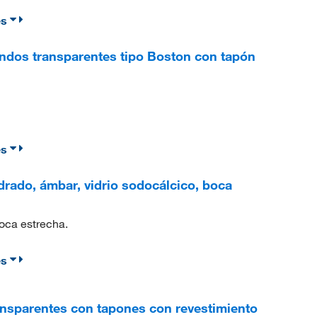
es
ndos transparentes tipo Boston con tapón
es
rado, ámbar, vidrio sodocálcico, boca
oca estrecha.
es
nsparentes con tapones con revestimiento