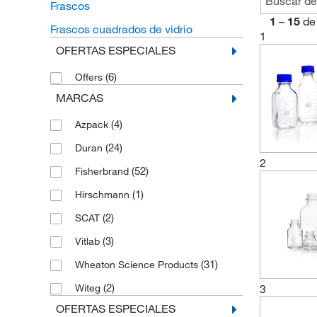
Frascos
1
–
15
de
Frascos cuadrados de vidrio
1
OFERTAS ESPECIALES
(6)
Offers
MARCAS
(4)
Azpack
(24)
Duran
2
(52)
Fisherbrand
(1)
Hirschmann
(2)
SCAT
(3)
Vitlab
(31)
Wheaton Science Products
(2)
3
Witeg
OFERTAS ESPECIALES