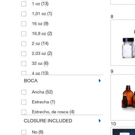
(13)
1 oz
(1)
500 ml
(1)
1,01 oz
8
(4)
500 mL
(9)
16 oz
(9)
500 ml
(2)
16,9 oz
(1)
50 ml
(14)
2 oz
(8)
60 ml
(2)
2,03 oz
(7)
60 mL
(6)
32 oz
(1)
60 ml
9
(13)
4 oz
(4)
950 mL
BOCA
(3)
4,23 oz
(2)
960 mL
(52)
Ancha
(10)
8 oz
(1)
Estrecha
(1)
8,45 oz
(4)
Estrecho, de rosca
CLOSURE INCLUDED
10
(6)
No