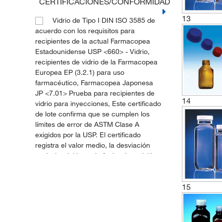
CERTIFICACIONES/CONFORMIDAD
13
Vidrio de Tipo I DIN ISO 3585 de
acuerdo con los requisitos para
recipientes de la actual Farmacopea
Estadounidense USP <660> - Vidrio,
recipientes de vidrio de la Farmacopea
Europea EP (3.2.1) para uso
farmacéutico, Farmacopea Japonesa
JP <7.01> Prueba para recipientes de
14
vidrio para inyecciones, Este certificado
de lote confirma que se cumplen los
límites de error de ASTM Clase A
exigidos por la USP. El certificado
registra el valor medio, la desviación
estándar del lote y la fecha de emisión.
(1)
15