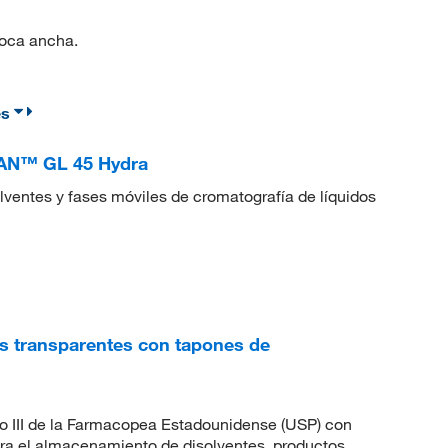
boca ancha.
es
RAN™ GL 45 Hydra
lventes y fases móviles de cromatografía de líquidos
s transparentes con tapones de
po III de la Farmacopea Estadounidense (USP) con
ara el almacenamiento de disolventes, productos