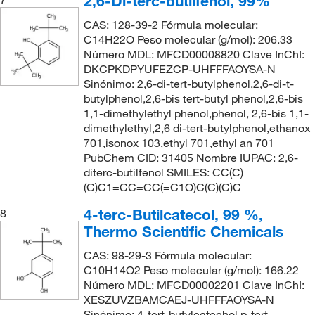
2,6-Di-terc-butilfenol, 99%
CAS: 128-39-2 Fórmula molecular:
C14H22O Peso molecular (g/mol): 206.33
Número MDL: MFCD00008820 Clave InChI:
DKCPKDPYUFEZCP-UHFFFAOYSA-N
Sinónimo: 2,6-di-tert-butylphenol,2,6-di-t-
butylphenol,2,6-bis tert-butyl phenol,2,6-bis
1,1-dimethylethyl phenol,phenol, 2,6-bis 1,1-
dimethylethyl,2,6 di-tert-butylphenol,ethanox
701,isonox 103,ethyl 701,ethyl an 701
PubChem CID: 31405 Nombre IUPAC: 2,6-
diterc-butilfenol SMILES: CC(C)
(C)C1=CC=CC(=C1O)C(C)(C)C
4-terc-Butilcatecol, 99 %,
8
Thermo Scientific Chemicals
CAS: 98-29-3 Fórmula molecular:
C10H14O2 Peso molecular (g/mol): 166.22
Número MDL: MFCD00002201 Clave InChI:
XESZUVZBAMCAEJ-UHFFFAOYSA-N
Sinónimo: 4-tert-butylcatechol,p-tert-