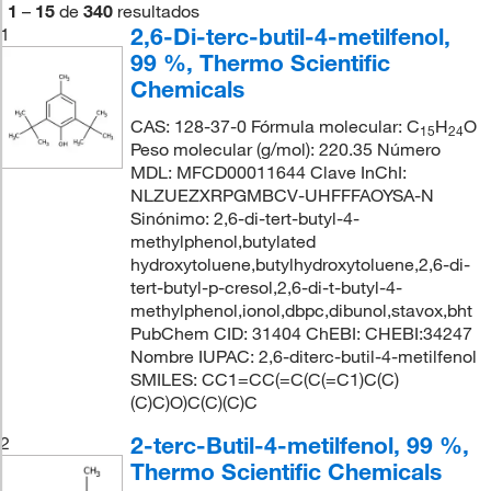
1
–
15
de
340
resultados
2,6-Di-terc-butil-4-metilfenol,
1
99 %, Thermo Scientific
Chemicals
CAS: 128-37-0 Fórmula molecular: C
H
O
15
24
Peso molecular (g/mol): 220.35 Número
MDL: MFCD00011644 Clave InChI:
NLZUEZXRPGMBCV-UHFFFAOYSA-N
Sinónimo: 2,6-di-tert-butyl-4-
methylphenol,butylated
hydroxytoluene,butylhydroxytoluene,2,6-di-
tert-butyl-p-cresol,2,6-di-t-butyl-4-
methylphenol,ionol,dbpc,dibunol,stavox,bht
PubChem CID: 31404 ChEBI: CHEBI:34247
Nombre IUPAC: 2,6-diterc-butil-4-metilfenol
SMILES: CC1=CC(=C(C(=C1)C(C)
(C)C)O)C(C)(C)C
2-terc-Butil-4-metilfenol, 99 %,
2
Thermo Scientific Chemicals