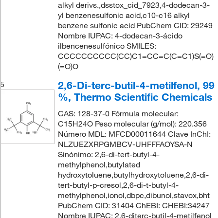
alkyl derivs.,dsstox_cid_7923,4-dodecan-3-
yl benzenesulfonic acid,c10-c16 alkyl
benzene sulfonic acid PubChem CID: 29249
Nombre IUPAC: 4-dodecan-3-ácido
ilbencenesulfónico SMILES:
CCCCCCCCCC(CC)C1=CC=C(C=C1)S(=O)
(=O)O
2,6-Di-terc-butil-4-metilfenol, 99
5
%, Thermo Scientific Chemicals
CAS: 128-37-0 Fórmula molecular:
C15H24O Peso molecular (g/mol): 220.356
Número MDL: MFCD00011644 Clave InChI:
NLZUEZXRPGMBCV-UHFFFAOYSA-N
Sinónimo: 2,6-di-tert-butyl-4-
methylphenol,butylated
hydroxytoluene,butylhydroxytoluene,2,6-di-
tert-butyl-p-cresol,2,6-di-t-butyl-4-
methylphenol,ionol,dbpc,dibunol,stavox,bht
PubChem CID: 31404 ChEBI: CHEBI:34247
Nombre IUPAC: 2,6-diterc-butil-4-metilfenol