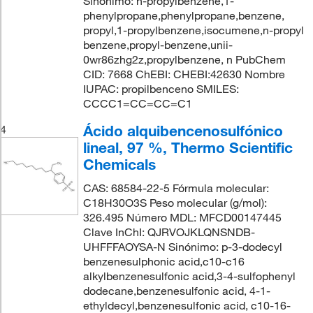
Sinónimo: n-propylbenzene,1-
phenylpropane,phenylpropane,benzene,
propyl,1-propylbenzene,isocumene,n-propyl
benzene,propyl-benzene,unii-
0wr86zhg2z,propylbenzene, n PubChem
CID: 7668 ChEBI: CHEBI:42630 Nombre
IUPAC: propilbenceno SMILES:
CCCC1=CC=CC=C1
Ácido alquibencenosulfónico
4
lineal, 97 %, Thermo Scientific
Chemicals
CAS: 68584-22-5 Fórmula molecular:
C18H30O3S Peso molecular (g/mol):
326.495 Número MDL: MFCD00147445
Clave InChI: QJRVOJKLQNSNDB-
UHFFFAOYSA-N Sinónimo: p-3-dodecyl
benzenesulphonic acid,c10-c16
alkylbenzenesulfonic acid,3-4-sulfophenyl
dodecane,benzenesulfonic acid, 4-1-
ethyldecyl,benzenesulfonic acid, c10-16-