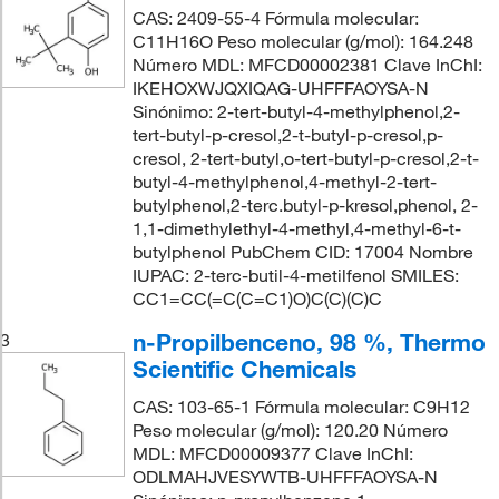
CAS: 2409-55-4 Fórmula molecular:
C11H16O Peso molecular (g/mol): 164.248
Número MDL: MFCD00002381 Clave InChI:
IKEHOXWJQXIQAG-UHFFFAOYSA-N
Sinónimo: 2-tert-butyl-4-methylphenol,2-
tert-butyl-p-cresol,2-t-butyl-p-cresol,p-
cresol, 2-tert-butyl,o-tert-butyl-p-cresol,2-t-
butyl-4-methylphenol,4-methyl-2-tert-
butylphenol,2-terc.butyl-p-kresol,phenol, 2-
1,1-dimethylethyl-4-methyl,4-methyl-6-t-
butylphenol PubChem CID: 17004 Nombre
IUPAC: 2-terc-butil-4-metilfenol SMILES:
CC1=CC(=C(C=C1)O)C(C)(C)C
n-Propilbenceno, 98 %, Thermo
3
Scientific Chemicals
CAS: 103-65-1 Fórmula molecular: C9H12
Peso molecular (g/mol): 120.20 Número
MDL: MFCD00009377 Clave InChI:
ODLMAHJVESYWTB-UHFFFAOYSA-N