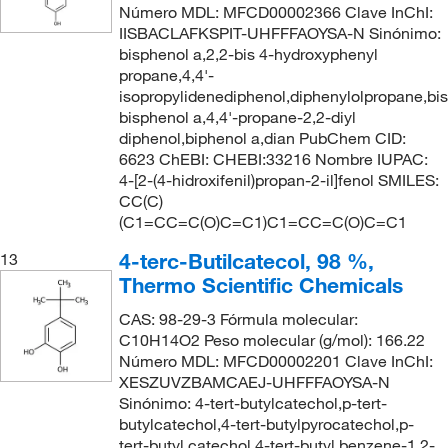
Número MDL: MFCD00002366 Clave InChI:
IISBACLAFKSPIT-UHFFFAOYSA-N Sinónimo:
bisphenol a,2,2-bis 4-hydroxyphenyl
propane,4,4'-
isopropylidenediphenol,diphenylolpropane,bis
bisphenol a,4,4'-propane-2,2-diyl
diphenol,biphenol a,dian PubChem CID:
6623 ChEBI: CHEBI:33216 Nombre IUPAC:
4-[2-(4-hidroxifenil)propan-2-il]fenol SMILES:
CC(C)
(C1=CC=C(O)C=C1)C1=CC=C(O)C=C1
4-terc-Butilcatecol, 98 %,
13
Thermo Scientific Chemicals
CAS: 98-29-3 Fórmula molecular:
C10H14O2 Peso molecular (g/mol): 166.22
Número MDL: MFCD00002201 Clave InChI:
XESZUVZBAMCAEJ-UHFFFAOYSA-N
Sinónimo: 4-tert-butylcatechol,p-tert-
butylcatechol,4-tert-butylpyrocatechol,p-
tert-butyl catechol,4-tert-butyl benzene-1,2-