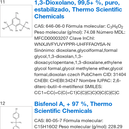
1,3-Dioxolano, 99,5+ %, puro,
11
estabilizado, Thermo Scientific
Chemicals
CAS: 646-06-0 Fórmula molecular: C
H
O
3
6
2
Peso molecular (g/mol): 74.08 Número MDL:
MFCD00003207 Clave InChI:
WNXJIVFYUVYPPR-UHFFFAOYSA-N
Sinónimo: dioxolane,glycolformal,formal
glycol,1,3-dioxolan,1,3-
dioxacyclopentane,1,3-dioxalane,ethylene
glycol formal,glycol methylene ether,glycol
formal,dioxolan czech PubChem CID: 31404
ChEBI: CHEBI:34247 Nombre IUPAC: 2,6-
diterc-butil-4-metilfenol SMILES:
CC1=CC(=C(C(=C1)C(C)(C)C)O)C(C)(C)C
Bisfenol A, + 97 %, Thermo
12
Scientific Chemicals
CAS: 80-05-7 Fórmula molecular:
C15H16O2 Peso molecular (g/mol): 228.29