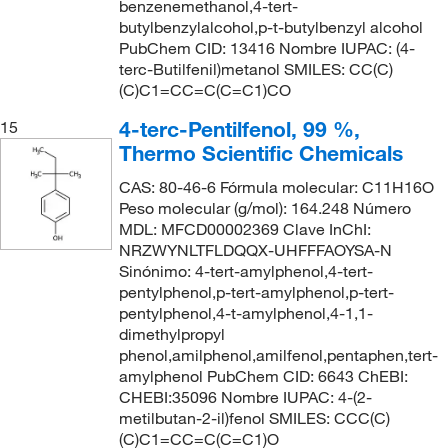
benzenemethanol,4-tert-
butylbenzylalcohol,p-t-butylbenzyl alcohol
PubChem CID: 13416 Nombre IUPAC: (4-
terc-Butilfenil)metanol SMILES: CC(C)
(C)C1=CC=C(C=C1)CO
4-terc-Pentilfenol, 99 %,
15
Thermo Scientific Chemicals
CAS: 80-46-6 Fórmula molecular: C11H16O
Peso molecular (g/mol): 164.248 Número
MDL: MFCD00002369 Clave InChI:
NRZWYNLTFLDQQX-UHFFFAOYSA-N
Sinónimo: 4-tert-amylphenol,4-tert-
pentylphenol,p-tert-amylphenol,p-tert-
pentylphenol,4-t-amylphenol,4-1,1-
dimethylpropyl
phenol,amilphenol,amilfenol,pentaphen,tert-
amylphenol PubChem CID: 6643 ChEBI:
CHEBI:35096 Nombre IUPAC: 4-(2-
metilbutan-2-il)fenol SMILES: CCC(C)
(C)C1=CC=C(C=C1)O