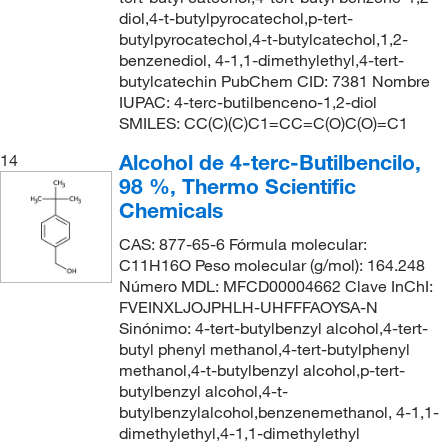
diol,4-t-butylpyrocatechol,p-tert-
butylpyrocatechol,4-t-butylcatechol,1,2-
benzenediol, 4-1,1-dimethylethyl,4-tert-
butylcatechin PubChem CID: 7381 Nombre
IUPAC: 4-terc-butilbenceno-1,2-diol
SMILES: CC(C)(C)C1=CC=C(O)C(O)=C1
Alcohol de 4-terc-Butilbencilo,
14
98 %, Thermo Scientific
Chemicals
CAS: 877-65-6 Fórmula molecular:
C11H16O Peso molecular (g/mol): 164.248
Número MDL: MFCD00004662 Clave InChI:
FVEINXLJOJPHLH-UHFFFAOYSA-N
Sinónimo: 4-tert-butylbenzyl alcohol,4-tert-
butyl phenyl methanol,4-tert-butylphenyl
methanol,4-t-butylbenzyl alcohol,p-tert-
butylbenzyl alcohol,4-t-
butylbenzylalcohol,benzenemethanol, 4-1,1-
dimethylethyl,4-1,1-dimethylethyl