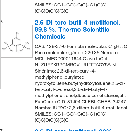
SMILES: CC1=CC(=C(C(=C1)C(C)
(C)C)O)C(C)(C)C
2,6-Di-terc-butil-4-metilfenol,
6
99,8 %, Thermo Scientific
Chemicals
CAS: 128-37-0 Fórmula molecular: C
H
O
15
24
Peso molecular (g/mol): 220.35 Número
MDL: MFCD00011644 Clave InChI:
NLZUEZXRPGMBCV-UHFFFAOYSA-N
Sinónimo: 2,6-di-tert-butyl-4-
methylphenol,butylated
hydroxytoluene,butylhydroxytoluene,2,6-di-
tert-butyl-p-cresol,2,6-di-t-butyl-4-
methylphenol,ionol,dbpc,dibunol,stavox,bht
PubChem CID: 31404 ChEBI: CHEBI:34247
Nombre IUPAC: 2,6-diterc-butil-4-metilfenol
SMILES: CC1=CC(=C(C(=C1)C(C)
(C)C)O)C(C)(C)C
7