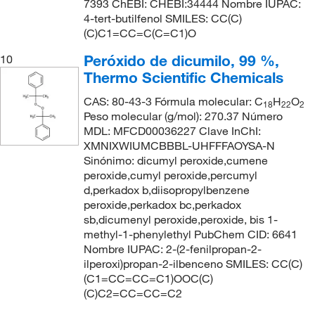
7393 ChEBI: CHEBI:34444 Nombre IUPAC:
4-tert-butilfenol SMILES: CC(C)
(C)C1=CC=C(C=C1)O
Peróxido de dicumilo, 99 %,
10
Thermo Scientific Chemicals
CAS: 80-43-3 Fórmula molecular: C
H
O
18
22
2
Peso molecular (g/mol): 270.37 Número
MDL: MFCD00036227 Clave InChI:
XMNIXWIUMCBBBL-UHFFFAOYSA-N
Sinónimo: dicumyl peroxide,cumene
peroxide,cumyl peroxide,percumyl
d,perkadox b,diisopropylbenzene
peroxide,perkadox bc,perkadox
sb,dicumenyl peroxide,peroxide, bis 1-
methyl-1-phenylethyl PubChem CID: 6641
Nombre IUPAC: 2-(2-fenilpropan-2-
ilperoxi)propan-2-ilbenceno SMILES: CC(C)
(C1=CC=CC=C1)OOC(C)
(C)C2=CC=CC=C2