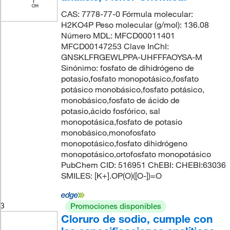
CAS: 7778-77-0 Fórmula molecular:
H2KO4P Peso molecular (g/mol): 136.08
Número MDL: MFCD00011401
MFCD00147253 Clave InChI:
GNSKLFRGEWLPPA-UHFFFAOYSA-M
Sinónimo: fosfato de dihidrógeno de
potasio,fosfato monopotásico,fosfato
potásico monobásico,fosfato potásico,
monobásico,fosfato de ácido de
potasio,ácido fosfórico, sal
monopotásica,fosfato de potasio
monobásico,monofosfato
monopotásico,fosfato dihidrógeno
monopotásico,ortofosfato monopotásico
PubChem CID: 516951 ChEBI: CHEBI:63036
SMILES: [K+].OP(O)([O-])=O
3
Promociones disponibles
Cloruro de sodio, cumple con