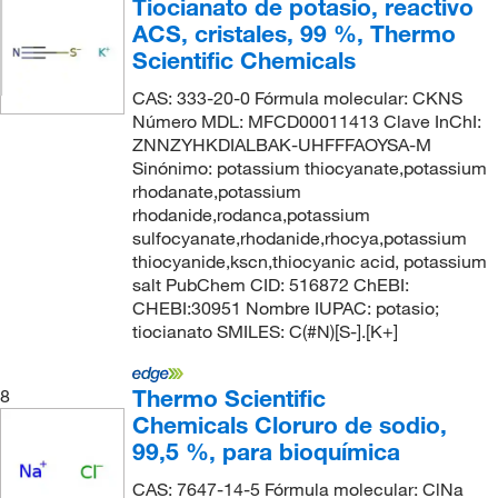
Tiocianato de potasio, reactivo
ACS, cristales, 99 %, Thermo
Scientific Chemicals
CAS: 333-20-0 Fórmula molecular: CKNS
Número MDL: MFCD00011413 Clave InChI:
ZNNZYHKDIALBAK-UHFFFAOYSA-M
Sinónimo: potassium thiocyanate,potassium
rhodanate,potassium
rhodanide,rodanca,potassium
sulfocyanate,rhodanide,rhocya,potassium
thiocyanide,kscn,thiocyanic acid, potassium
salt PubChem CID: 516872 ChEBI:
CHEBI:30951 Nombre IUPAC: potasio;
tiocianato SMILES: C(#N)[S-].[K+]
Thermo Scientific
8
Chemicals Cloruro de sodio,
99,5 %, para bioquímica
CAS: 7647-14-5 Fórmula molecular: ClNa