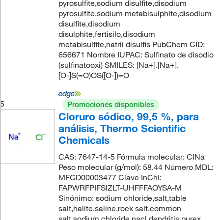
pyrosulfite,sodium disulfite,disodium
pyrosulfite,sodium metabisulphite,disodium
disulfite,disodium
disulphite,fertisilo,disodium
metabisulfite,natrii disulfis PubChem CID:
656671 Nombre IUPAC: Sulfinato de disodio
(sulfinatooxi) SMILES: [Na+].[Na+].
[O-]S(=O)OS([O-])=O
5
Promociones disponibles
Cloruro sódico, 99,5 %, para
análisis, Thermo Scientific
Chemicals
CAS: 7647-14-5 Fórmula molecular: ClNa
Peso molecular (g/mol): 58.44 Número MDL:
MFCD00003477 Clave InChI:
FAPWRFPIFSIZLT-UHFFFAOYSA-M
Sinónimo: sodium chloride,salt,table
salt,halite,saline,rock salt,common
salt,sodium chloride nacl,dendritis,purex