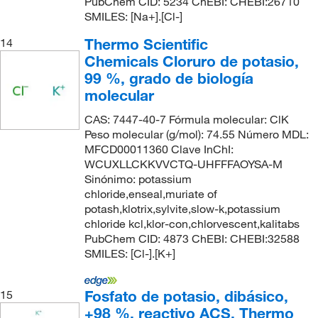
PubChem CID: 5234 ChEBI: CHEBI:26710
SMILES: [Na+].[Cl-]
Thermo Scientific
14
Chemicals Cloruro de potasio,
99 %, grado de biología
molecular
CAS: 7447-40-7 Fórmula molecular: ClK
Peso molecular (g/mol): 74.55 Número MDL:
MFCD00011360 Clave InChI:
WCUXLLCKKVVCTQ-UHFFFAOYSA-M
Sinónimo: potassium
chloride,enseal,muriate of
potash,klotrix,sylvite,slow-k,potassium
chloride kcl,klor-con,chlorvescent,kalitabs
PubChem CID: 4873 ChEBI: CHEBI:32588
SMILES: [Cl-].[K+]
Fosfato de potasio, dibásico,
15
+98 %, reactivo ACS, Thermo