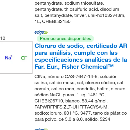
pentahydrate, sodium thiosulfate,
pentahydrate, thiosulfuric acid, disodium
salt, pentahydrate, tinver, unii-hx1032v43m,
1L, CHEBI:32150
10
Promociones disponibles
Cloruro de sodio, certificado AR
para análisis, cumple con las
especificaciones analíticas de la
Far. Eur., Fisher Chemical™
ClNa, número CAS-7647-14-5, solución
salina, sal de mesa, sal, cloruro sódico, sal
común, sal de roca, dendritis, halita, cloruro
sódico NaCl, purex, 1 kg, 1461 °C,
CHEBI:26710, blanco, 58,44 g/mol,
FAPWRFPIFSIZLT-UHFFFAOYSA-M,
sodio;cloruro, 801 °C, 3477, tarro de plástico
para polvo, de 5,0 a 8,0, sólido, 5234