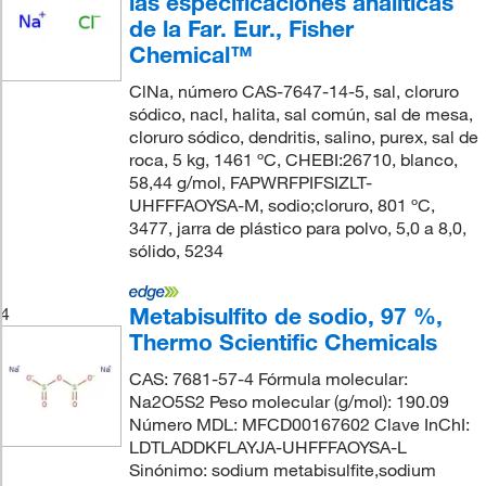
las especificaciones analíticas
de la Far. Eur., Fisher
Chemical™
ClNa, número CAS-7647-14-5, sal, cloruro
sódico, nacl, halita, sal común, sal de mesa,
cloruro sódico, dendritis, salino, purex, sal de
roca, 5 kg, 1461 ºC, CHEBI:26710, blanco,
58,44 g/mol, FAPWRFPIFSIZLT-
UHFFFAOYSA-M, sodio;cloruro, 801 ºC,
3477, jarra de plástico para polvo, 5,0 a 8,0,
sólido, 5234
Metabisulfito de sodio, 97 %,
4
Thermo Scientific Chemicals
CAS: 7681-57-4 Fórmula molecular:
Na2O5S2 Peso molecular (g/mol): 190.09
Número MDL: MFCD00167602 Clave InChI:
LDTLADDKFLAYJA-UHFFFAOYSA-L
Sinónimo: sodium metabisulfite,sodium