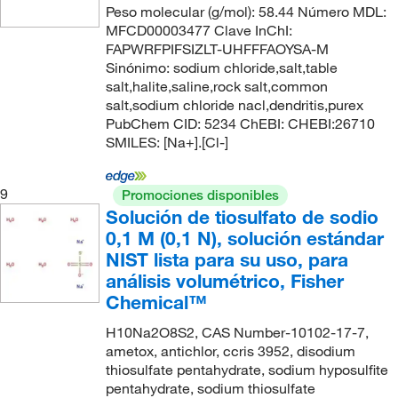
Peso molecular (g/mol): 58.44 Número MDL:
MFCD00003477 Clave InChI:
FAPWRFPIFSIZLT-UHFFFAOYSA-M
Sinónimo: sodium chloride,salt,table
salt,halite,saline,rock salt,common
salt,sodium chloride nacl,dendritis,purex
PubChem CID: 5234 ChEBI: CHEBI:26710
SMILES: [Na+].[Cl-]
9
Promociones disponibles
Solución de tiosulfato de sodio
0,1 M (0,1 N), solución estándar
NIST lista para su uso, para
análisis volumétrico, Fisher
Chemical™
H10Na2O8S2, CAS Number-10102-17-7,
ametox, antichlor, ccris 3952, disodium
thiosulfate pentahydrate, sodium hyposulfite
pentahydrate, sodium thiosulfate