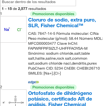
1
–
15
de
2,577
resultados
1
Promociones disponibles
Cloruro de sodio, extra puro,
SLR, Fisher Chemical™
CAS: 7647-14-5 Fórmula molecular: ClNa
Peso molecular (g/mol): 58.44 Número MDL:
MFCD00003477 Clave InChI:
FAPWRFPIFSIZLT-UHFFFAOYSA-M
Sinónimo: sodium chloride,salt,table
salt,halite,saline,rock salt,common
salt,sodium chloride nacl,dendritis,purex
PubChem CID: 5234 ChEBI: CHEBI:26710
SMILES: [Na+].[Cl-]
2
Promociones disponibles
Ortofosfato de dihidrógeno
potásico, certificado AR de
análisis, Fisher Chemical