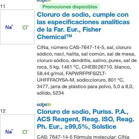
11
Promociones disponibles
Cloruro de sodio, cumple con
las especificaciones analíticas
de la Far. Eur., Fisher
Chemical™
ClNa, número CAS-7647-14-5, sal, cloruro
sódico, nacl, halita, sal común, sal de mesa,
cloruro sódico, dendritis, salino, purex, sal de
roca, 5 kg, 1461 ºC, CHEBI:26710, blanco,
58,44 g/mol, FAPWRFPIFSIZLT-
UHFFFAOYSA-M, sodio;cloruro, 801 ºC,
3477, jarra de plástico para polvo, 5,0 a 8,0,
sólido, 5234
Cloruro de sodio, Puriss. P.A.,
12
ACS Reagent, Reag. ISO, Reag.
Ph. Eur., ≥99,5%, Solstice
CAS: 7647-14-5 Fórmula molecular: ClNa