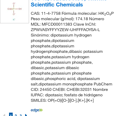
Scientific Chemicals
CAS: 11-4-7758 Fórmula molecular: HK
O
P
2
4
Peso molecular (g/mol): 174.18 Número
MDL: MFCD00011383 Clave InChI:
ZPWVASYFFYYZEW-UHFFFAOYSA-L
Sinónimo: dipotassium hydrogen
phosphate,dipotassium
phosphate,dipotassium
hydrogenphosphate,dibasic potassium
phosphate,potassium hydrogen
phosphate,potassium phosphate,
dibasic,potassium dibasic
phosphate,potassium phosphate
dibasic,phosphoric acid, dipotassium
salt,dipotassium monophosphate PubChem
CID: 24450 ChEBI: CHEBI:32031 Nombre
IUPAC: dipotasio; fosfato de hidrógeno
SMILES: OP(=O)([O-])[O-].[K+].[K+]
1
2
3