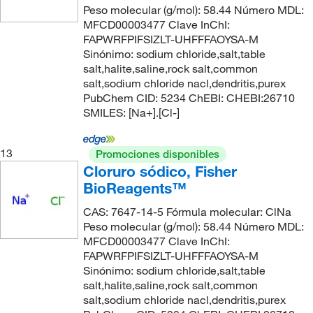
Peso molecular (g/mol): 58.44 Número MDL:
MFCD00003477 Clave InChI:
FAPWRFPIFSIZLT-UHFFFAOYSA-M
Sinónimo: sodium chloride,salt,table
salt,halite,saline,rock salt,common
salt,sodium chloride nacl,dendritis,purex
PubChem CID: 5234 ChEBI: CHEBI:26710
SMILES: [Na+].[Cl-]
13
Promociones disponibles
Cloruro sódico, Fisher
BioReagents™
CAS: 7647-14-5 Fórmula molecular: ClNa
Peso molecular (g/mol): 58.44 Número MDL:
MFCD00003477 Clave InChI:
FAPWRFPIFSIZLT-UHFFFAOYSA-M
Sinónimo: sodium chloride,salt,table
salt,halite,saline,rock salt,common
salt,sodium chloride nacl,dendritis,purex