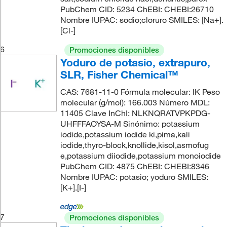
PubChem CID: 5234 ChEBI: CHEBI:26710
Nombre IUPAC: sodio;cloruro SMILES: [Na+].
[Cl-]
6
Promociones disponibles
Yoduro de potasio, extrapuro,
SLR, Fisher Chemical™
CAS: 7681-11-0 Fórmula molecular: IK Peso
molecular (g/mol): 166.003 Número MDL:
11405 Clave InChI: NLKNQRATVPKPDG-
UHFFFAOYSA-M Sinónimo: potassium
iodide,potassium iodide ki,pima,kali
iodide,thyro-block,knollide,kisol,asmofug
e,potassium diiodide,potassium monoiodide
PubChem CID: 4875 ChEBI: CHEBI:8346
Nombre IUPAC: potasio; yoduro SMILES:
[K+].[I-]
7
Promociones disponibles