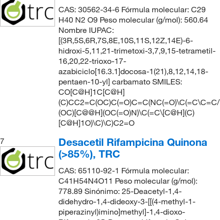
CAS: 30562-34-6 Fórmula molecular: C29
H40 N2 O9 Peso molecular (g/mol): 560.64
Nombre IUPAC:
[(3R,5S,6R,7S,8E,10S,11S,12Z,14E)-6-
hidroxi-5,11,21-trimetoxi-3,7,9,15-tetrametil-
16,20,22-trioxo-17-
azabiciclo[16.3.1]docosa-1(21),8,12,14,18-
pentaen-10-yl] carbamato SMILES:
CO[C@H]1C[C@H]
(C)CC2=C(OC)C(=O)C=C(NC(=O)\C(=C\C=C/
(OC)[C@@H](OC(=O)N)\C(=C\[C@H](C)
[C@H]1O)\C)\C)C2=O
Desacetil Rifampicina Quinona
7
(>85%), TRC
CAS: 65110-92-1 Fórmula molecular:
C41H54N4O11 Peso molecular (g/mol):
778.89 Sinónimo: 25-Deacetyl-1,4-
didehydro-1,4-dideoxy-3-[[(4-methyl-1-
piperazinyl)imino]methyl]-1,4-dioxo-