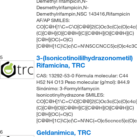
Demethyl rifampicin,N-
Desmethylrifampicin,N-
Demethylrifampin,NSC 143416,Rifampicin
AF/AP SMILES:
CO[C@H]1\C=C\O[C@@]2(C)Oc3c(C)c(O)c4c(
(C)[C@H](O)[C@@H](C)[C@@H](O)[C@@H](C)
[C@H](OC(=O)C)
[C@@H]1C)\C)c(\C=N\N5CCNCC5)c(O)c4c3
3-(Isonicotinoililhydrazonometil)
5
Rifamicina, TRC
CAS: 13292-53-0 Fórmula molecular: C44
H52 N4 O13 Peso molecular (g/mol): 844.9
Sinónimo: 3-Formylrifamycin
Isonicotinylhydrazone SMILES:
CO[C@H]1\C=C\O[C@@]2(C)Oc3c(C)c(O)c4c(
(C)[C@H](O)[C@@H](C)[C@@H](O)[C@@H](C)
[C@H](OC(=O)C)
[C@@H]1C)\C)c(\C=N\NC(=O)c5ccncc5)c(O
Geldanimica, TRC
6