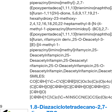
piperazinyl)imino]methyl]-,2,7-
(Epoxypentadeca[1,11,13]trienimino)naphtho[
b]furan-1,11(2H)-dione, 5,6,9,17,19,21-
hexahydroxy-23-methoxy-
2,4,12,16,18,20,22-heptamethyl-8-[N-(4-
methyl-1-piperazinyl)formimidoyl]- (8CI),2,7-
(Epoxypentadeca[1,11,13]trienimino)naphtho[
b]furan, rifamycin deriv.,25-O-Deacetyl-3-
[(E)-[(4-methyl-1-
piperazinyl)imino]methyl]rifamycin,25-
Deacetylrifampicin,25-
Desacetylrifampin,25-Desacetyl
rifampicin,25-O-Deacetylrifampicin,25-O-
Desacetylrifampin,Deacetylrifampicin,Deacet
SMILES:
CO[C@H]1\C=C\O[C@@]2(C)Oc3c(C)c(O)c4c(
(C)[C@H](O)[C@@H](C)[C@@H](O)[C@@H](C)
[C@H](O)
[C@@H]1C)\C)c(\C=N\N5CCN(C)CC5)c(O)c
1.8-Diazaciclotetradecano-2,7-
9