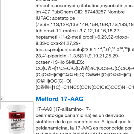
rifabutin,ansamycin,rifabutine,mycobutin,ansat
lm 427 PubChem CID: 57448257 Nombre
IUPAC: acetato de
(7S,9E,11S,12R,13S,14R,15R,16R,17S,18S,19
trihidroxi-11-metoxi-3,7,12,14,16,18,22-
heptametil-1'-(2-metilpropil)-6,23,32-trioxo-
8,33-dioxa-24,27,29-
triazaspiro[pentaciclo[23.6.1.1⁴,⁷.0⁵,³¹.0²⁶,³⁰]tr
28,4'-piperidin]-1,3,5(31),9,19,21,25,29-
octaen-13-ilo SMILES:
CO[C@H]1\C=C\O[C@@]2(C)OC3=C(C)C(O)=
(C)[C@H](O)[C@@H](C)[C@@H](O)[C@@H](C)
[C@H](OC(C)=O)
[C@@H]1C)=C1NC5(CCN(CC(C)C)CC5)N=
Melford 17-AAG
3
17-AAG (17-alilamino-17-
desmetoxigeldanamicina) es un derivado
sintético de la geldanamicina. Al igual que la
geldanamicina, la 17-AAG es reconocida por