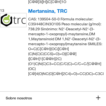
[C@@]3([H])C[C@H]1O
Mertansina, TRC
13
CAS: 139504-50-0 Fórmula molecular:
C35H48ClN3O10S Peso molecular (g/mol):
738.29 Sinónimo: N2'-Deacetyl-N2'-(3-
mercapto-1-oxopropyl)-maytansine,DM
1,Maytansinoid DM 1,N2'-Deacetyl-N2'-(3-
mercapto-1-oxopropyl)maytansine SMILES:
O=C(C[C@H](OC([C@H]
(C)N(C)C(CCS)=O)=O)[C@@]
([C@H]1[C@@H]2C)
(O1)C)N(C)C3=CC(C/C(C)=C/C=C/[C@@H]
(OC)
[C@]4(O)NC(O[C@H]2C4)=O)=CC(OC)=C3Cl
Sobre nosotros