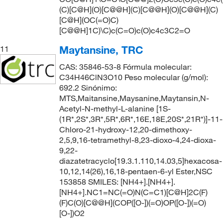
(C)[C@H](O)[C@@H](C)[C@@H](O)[C@@H](C)
[C@H](OC(=O)C)
[C@@H]1C)\C)c(C=O)c(O)c4c3C2=O
Maytansine, TRC
11
CAS: 35846-53-8 Fórmula molecular:
C34H46ClN3O10 Peso molecular (g/mol):
692.2 Sinónimo:
MTS,Maitansine,Maysanine,Maytansin,N-
Acetyl-N-methyl-L-alanine [1S-
(1R*,2S*,3R*,5R*,6R*,16E,18E,20S*,21R*)]-11-
Chloro-21-hydroxy-12,20-dimethoxy-
2,5,9,16-tetramethyl-8,23-dioxo-4,24-dioxa-
9,22-
diazatetracyclo[19.3.1.110,14.03,5]hexacosa-
10,12,14(26),16,18-pentaen-6-yl Ester,NSC
153858 SMILES: [NH4+].[NH4+].
[NH4+].NC1=NC(=O)N(C=C1)[C@H]2C(F)
(F)C(O)[C@@H](COP([O-])(=O)OP([O-])(=O)
[O-])O2