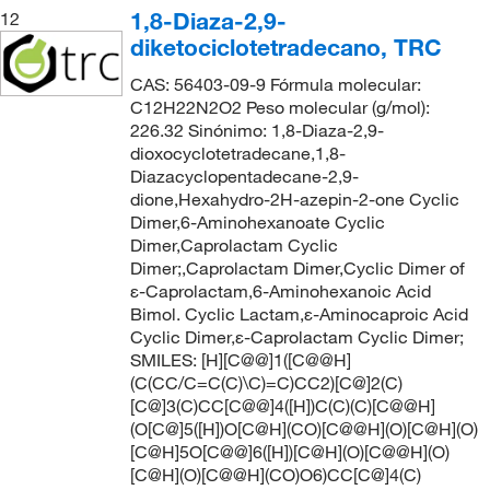
1,8-Diaza-2,9-
12
diketociclotetradecano, TRC
CAS: 56403-09-9 Fórmula molecular:
C12H22N2O2 Peso molecular (g/mol):
226.32 Sinónimo: 1,8-Diaza-2,9-
dioxocyclotetradecane,1,8-
Diazacyclopentadecane-2,9-
dione,Hexahydro-2H-azepin-2-one Cyclic
Dimer,6-Aminohexanoate Cyclic
Dimer,Caprolactam Cyclic
Dimer;,Caprolactam Dimer,Cyclic Dimer of
ε-Caprolactam,6-Aminohexanoic Acid
Bimol. Cyclic Lactam,ε-Aminocaproic Acid
Cyclic Dimer,ε-Caprolactam Cyclic Dimer;
SMILES: [H][C@@]1([C@@H]
(C(CC/C=C(C)\C)=C)CC2)[C@]2(C)
[C@]3(C)CC[C@@]4([H])C(C)(C)[C@@H]
(O[C@]5([H])O[C@H](CO)[C@@H](O)[C@H](O)
[C@H]5O[C@@]6([H])[C@H](O)[C@@H](O)
[C@H](O)[C@@H](CO)O6)CC[C@]4(C)