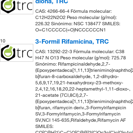
diona, TRC
CAS: 4266-66-4 Fórmula molecular:
C12H22N2O2 Peso molecular (g/mol):
226.32 Sinónimo: NSC 138477 SMILES:
O=C1CCCCC(=O)NCCCCCCN1
3-Formil Rifamicina, TRC
10
CAS: 13292-22-3 Fórmula molecular: C38
H47 N O13 Peso molecular (g/mol): 725.78
Sinónimo: Rifampicinaldehyde,2,7-
(Epoxypentadeca[1,11,13]trienimino)naphtho[
b]furan-8-carboxaldehyde, 1,2-dihydro-
5,6,9,17,19,21-hexahydroxy-23-methoxy-
2,4,12,16,18,20,22-heptamethyl-1,11-dioxo-,
21-acetate (7CI,8CI),2,7-
(Epoxypentadeca[1,11,13]trienimino)naphtho[
b]furan, rifamycin deriv.,3-Formylrifampicin
SV,3-Formylrifamycin,3-Formylrifamycin
SV,NCI 145-635,Rifaldehyde,Rifamycin AF
SMILES:
CO[C@H]1\C=C\O[C@@]2(C)Oc3c(C)c(O)c4c(