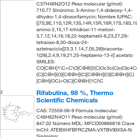
C37H46N2O12 Peso molecular (g/mol):
710.77 Sinónimo: 3-Amino-1,4-dideoxy-1,4-
dihydro-1,4-dioxorifamycin; Nombre IUPAC:
[(7S,9E,11S,12R,13S,14R,15R,16R,17S,18S,1
amino-2,15,17-trihidroxi-11-metoxi-
3,7,12,14,16,18,22-heptametil-6,23,27,29-
tetraoxo-8,30-dioxa-24-
aztetraciclo[23.3.1.14,7.05,28]triaconta-
1(28),2,4,9,19,21,25-heptaeno-13-il] acetato
SMILES:
CO[C@H]1\C=C\O[C@@]2(C)Oc3c(C)c(O)c4C
(C)[C@H](O)[C@@H](C)[C@@H](O)[C@@H](C)
[C@H](OC(=O)C)[C@@H]1C)\C
Rifabutina, 98 %, Thermo
2
Scientific Chemicals
CAS: 72559-06-9 Fórmula molecular:
C46H62N4O11 Peso molecular (g/mol):
847.02 Número MDL: MFCD00866816 Clave
InChI: ATEBXHFBFRCZMA-VXTBVIBXSA-N
Sinónimo: