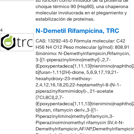
su función como inhibidor de la proteína de
choque térmico 90 (Hsp90), una chaperona
molecular involucrada en el plegamiento y
estabilización de proteínas.
N-Demetil Rifampicina, TRC
4
CAS: 13292-45-0 Fórmula molecular: C42
H56 N4 O12 Peso molecular (g/mol): 808.91
Sinónimo: N-Demethylrifampicin,Rifamycin,
3-[(1-piperazinylimino)methyl]-,2,7-
(Epoxypentadeca[1,11,13]trienimino)naphtho[
b]furan-1,11(2H)-dione, 5,6,9,17,19,21-
hexahydroxy-23-methoxy-
2,4,12,16,18,20,22-heptamethyl-8-(N-1-
piperazinylformimidoyl)-, 21-acetate
(7CI,8CI),2,7-
(Epoxypentadeca[1,11,13]trienimino)naphtho[
b]furan, rifamycin deriv.,3-[(1-
Piperazinylimino)methyl]rifamycin,3-
Piperazinoiminomethyl rifamycin SV,4-N-
Demethylrifampicin,AF/AP,Demethylrifampici