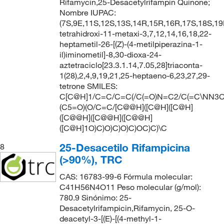
Rifamycin,25-Desacetylrifampin Quinone;
Nombre IUPAC:
(7S,9E,11S,12S,13S,14R,15R,16R,17S,18S,19E
tetrahidroxi-11-metaxi-3,7,12,14,16,18,22-
heptametil-26-[(Z)-(4-metilpiperazina-1-
il)iminometil]-8,30-dioxa-24-
aztetraciclo[23.3.1.14,7.05,28]triaconta-
1(28),2,4,9,19,21,25-heptaeno-6,23,27,29-
tetrone SMILES:
C[C@H]1/C=C/C=C(/C(=O)N=C2/C(=C\NN3C
(C5=O)(O/C=C/[C@@H]([C@H]([C@H]
([C@@H]([C@@H]([C@@H]
([C@H]1O)C)O)C)O)C)OC)C)\C
25-Desacetilo Rifampicina
8
(>90%), TRC
CAS: 16783-99-6 Fórmula molecular:
C41H56N4O11 Peso molecular (g/mol):
780.9 Sinónimo: 25-
Desacetylrifampicin,Rifamycin, 25-O-
deacetyl-3-[(E)-[(4-methyl-1-