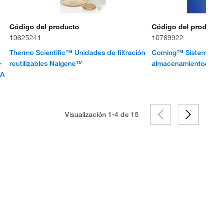
Código del producto
Código del producto
10625241
10769922
Thermo Scientific™ Unidades de filtración
Corning™ Sistema de 
-
reutilizables Nalgene™
almacenamiento/filtro
CA
Visualización 1-4 de
15