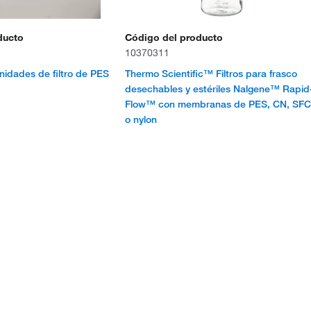
ducto
Código del producto
10370311
idades de filtro de PES
Thermo Scientific™ Filtros para frasco
desechables y estériles Nalgene™ Rapid
Flow™ con membranas de PES, CN, SF
o nylon