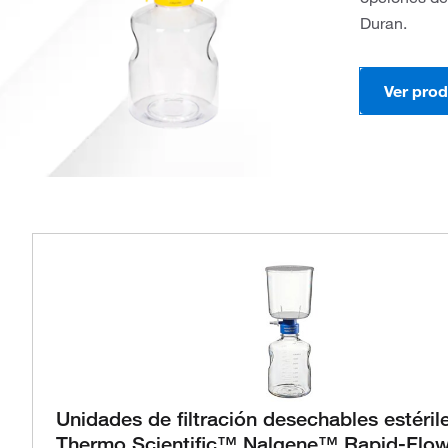
Duran.
Ver pro
Unidades de filtración desechables estéril
Thermo Scientific™ Nalgene™ Rapid-Flo