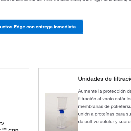
ductos Edge con entrega inmediata
Unidades de filtra
Aumente la protección de
filtración al vacío esté
membranas de polietersul
unión a proteínas para su 
de cultivo celular y suero
es
w™ con