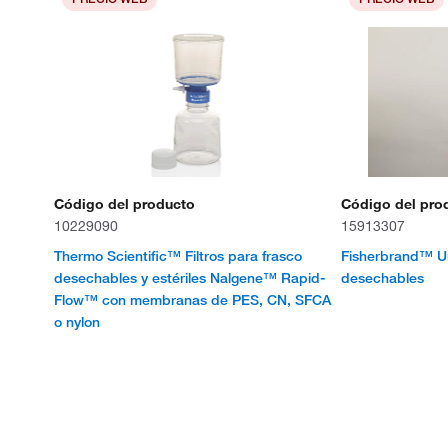
Código del producto
Código del pro
10229090
15913307
Thermo Scientific™ Filtros para frasco
Fisherbrand™ Un
desechables y estériles Nalgene™ Rapid-
desechables
Flow™ con membranas de PES, CN, SFCA
o nylon