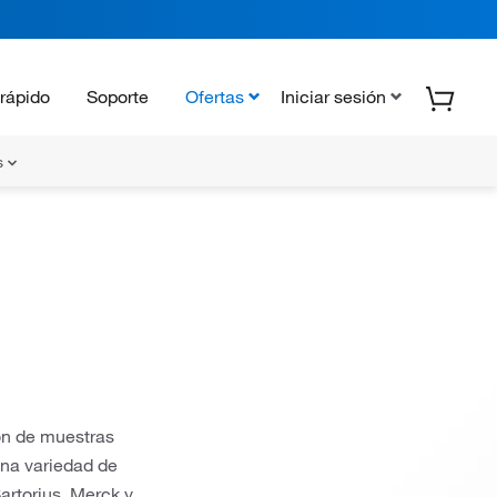
rápido
Soporte
Ofertas
Iniciar sesión
s
ión de muestras
 una variedad de
artorius, Merck y