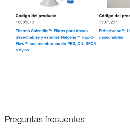
Código del producto
Código del pro
10685813
15973297
Thermo Scientific™ Filtros para frasco
Fisherbrand™ Un
desechables y estériles Nalgene™ Rapid-
desechables
Flow™ con membranas de PES, CN, SFCA
o nylon
Preguntas frecuentes