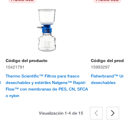
Código del producto
Código del producto
10421791
15993297
Thermo Scientific™ Filtros para frasco
Fisherbrand™ Unidade
l
desechables y estériles Nalgene™ Rapid-
desechables
Flow™ con membranas de PES, CN, SFCA
o nylon
Visualización 1-4 de
15