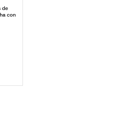
s de
cha con