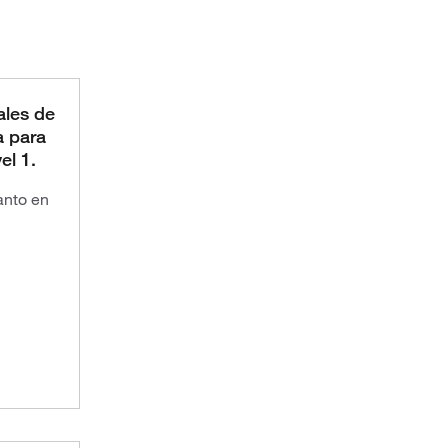
les de
a para
el 1.
anto en