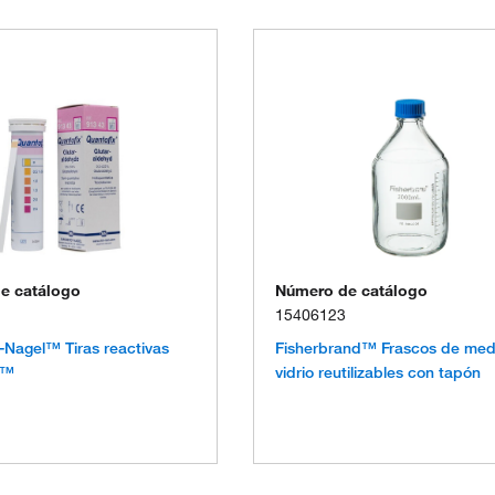
e catálogo
Número de catálogo
15406123
Nagel™ Tiras reactivas
Fisherbrand™ Frascos de med
x™
vidrio reutilizables con tapón