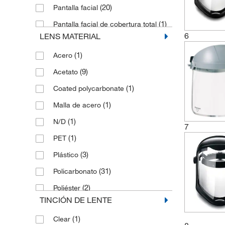
(20)
Pantalla facial
(1)
Pantalla facial de cobertura total
6
LENS MATERIAL
(1)
Protección facial
(1)
Acero
(3)
Protector Supervizor
(9)
Acetato
Protector de cejas con banda
(1)
elástica
(1)
Coated polycarbonate
(3)
Protector facial
(1)
Malla de acero
(1)
Protector facial biónico
(1)
N/D
7
Protector facial con protección de
(1)
PET
(1)
rayos UV
(3)
Plástico
(1)
Protector facial de supervisor
(31)
Policarbonato
(1)
Protector facial eléctrico
(2)
Poliéster
(2)
Protector ocular
TINCIÓN DE LENTE
(1)
Respirator Mask
(1)
Clear