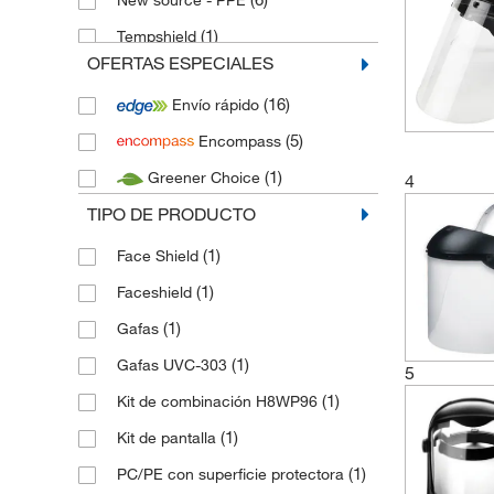
New source - PPE
(1)
Tempshield
OFERTAS ESPECIALES
(1)
Thermo Scientific Nalgene
(16)
Envío rápido
(6)
Univet Optical Technologies
(5)
Encompass
(7)
Uvex
(1)
Greener Choice
4
(2)
UVP Ultra Violet Product
TIPO DE PRODUCTO
(1)
Vilber Lourmat
(1)
Face Shield
(1)
Faceshield
(1)
Gafas
(1)
Gafas UVC-303
5
(1)
Kit de combinación H8WP96
(1)
Kit de pantalla
(1)
PC/PE con superficie protectora