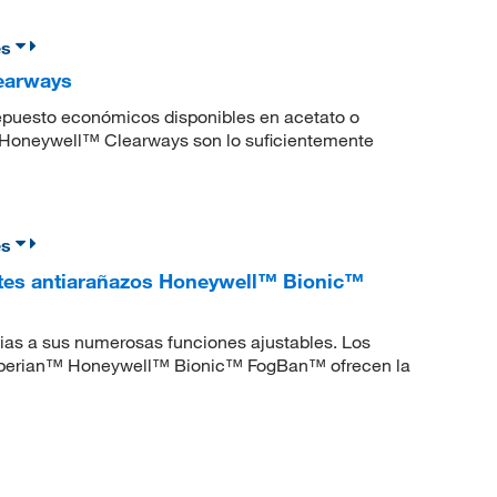
es
earways
repuesto económicos disponibles en acetato o
™ Honeywell™ Clearways son lo suficientemente
es
ntes antiarañazos Honeywell™ Bionic™
ias a sus numerosas funciones ajustables. Los
s Sperian™ Honeywell™ Bionic™ FogBan™ ofrecen la