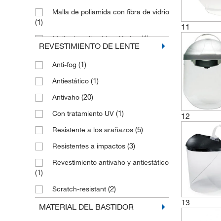
Malla de poliamida con fibra de vidrio
(1)
11
(1)
Malla de poliamida, plástico
REVESTIMIENTO DE LENTE
(1)
PET
(1)
Anti-fog
(4)
Plástico
(1)
Antiestático
(21)
Policarbonato
(20)
Antivaho
(2)
Polipropileno
(1)
Con tratamiento UV
12
(1)
Poliéster
(5)
Resistente a los arañazos
(3)
Resistentes a impactos
Revestimiento antivaho y antiestático
(1)
(2)
Scratch-resistant
13
(9)
Sin revestimiento
MATERIAL DEL BASTIDOR