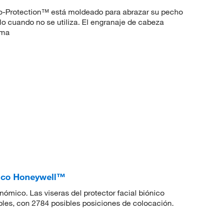
yo-Protection™ está moldeado para abrazar su pecho
rlo cuando no se utiliza. El engranaje de cabeza
ema
nico Honeywell™
ómico. Las viseras del protector facial biónico
es, con 2784 posibles posiciones de colocación.