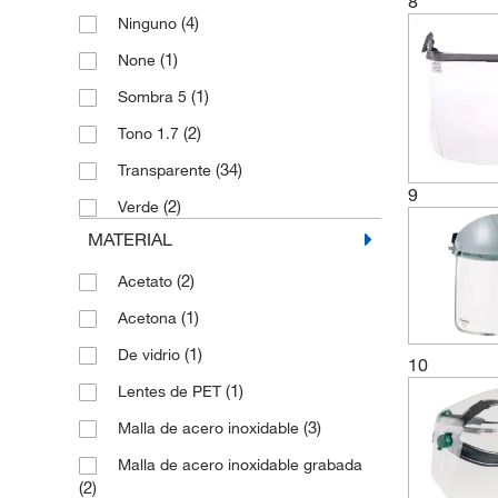
8
(1)
Sistema de protección facial
(4)
Ninguno
(1)
Visera de 3 capas
(1)
None
(1)
Visera de protección
(1)
Sombra 5
(4)
Visor
(2)
Tono 1.7
(8)
Visor de malla
(34)
Transparente
(3)
Visor de repuesto serie V4
9
(2)
Verde
(2)
Visor eléctrico
MATERIAL
(2)
Visor protector
(2)
Acetato
(1)
Acetona
(1)
De vidrio
10
(1)
Lentes de PET
(3)
Malla de acero inoxidable
Malla de acero inoxidable grabada
(2)