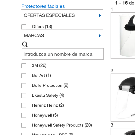
1
–
15
de
Protectores faciales
1
OFERTAS ESPECIALES
(13)
Offers
MARCAS
(26)
3M
2
(1)
Bel Art
(9)
Bolle Protection
(4)
Ekastu Safety
(2)
Herenz Heinz
(5)
Honeywell
3
(20)
Honeywell Safety Products
(6)