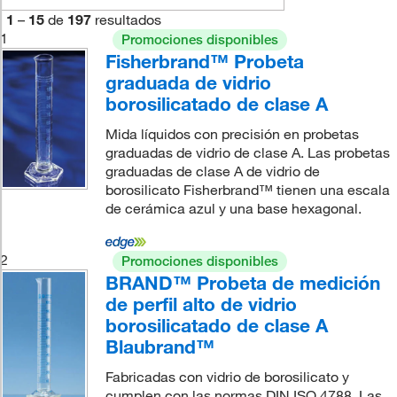
1
–
15
de
197
resultados
1
Promociones disponibles
Fisherbrand™ Probeta
graduada de vidrio
borosilicatado de clase A
Mida líquidos con precisión en probetas
graduadas de vidrio de clase A. Las probetas
graduadas de clase A de vidrio de
borosilicato Fisherbrand™ tienen una escala
de cerámica azul y una base hexagonal.
2
Promociones disponibles
BRAND™ Probeta de medición
de perfil alto de vidrio
borosilicatado de clase A
Blaubrand™
Fabricadas con vidrio de borosilicato y
cumplen con las normas DIN ISO 4788. Las