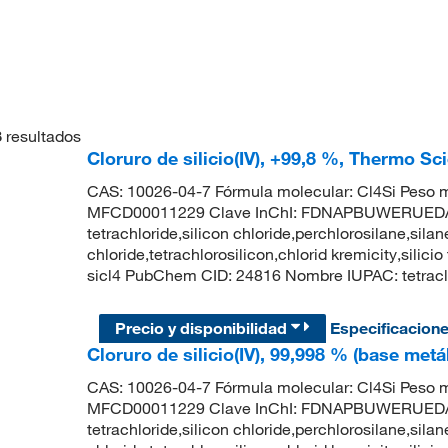
8
resultados
Cloruro de silicio(IV), +99,8 %, Thermo Sc
CAS: 10026-04-7 Fórmula molecular: Cl4Si Peso m
MFCD00011229 Clave InChI: FDNAPBUWERUEDA-
tetrachloride,silicon chloride,perchlorosilane,silane
chloride,tetrachlorosilicon,chlorid kremicity,silicio 
sicl4 PubChem CID: 24816 Nombre IUPAC: tetraclor
Precio y disponibilidad
Especificacion
Cloruro de silicio(IV), 99,998 % (base met
CAS: 10026-04-7 Fórmula molecular: Cl4Si Peso m
MFCD00011229 Clave InChI: FDNAPBUWERUEDA-
tetrachloride,silicon chloride,perchlorosilane,silane