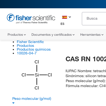
ES
Productos
Documentos y certificados
Herramientas
Fisher Scientific
Productos
Productos químicos
10026-04-7
CAS RN 100
Cl
IUPAC Nombre:
tetrach
Cl
Si
Cl
Sinónimos:
silicon tetr
Peso molecular (g/mol)
Fórmula molecular:
Cl4
Cl
Peso molecular (g/mol)