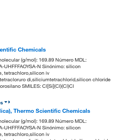
ientific Chemicals
olecular (g/mol): 169.89 Número MDL:
UHFFFAOYSA-N Sinónimo: silicon
, tetrachloro,silicon iv
tetracloruro di,siliciumtetrachlorid,silicon chloride
osilano SMILES: Cl[Si](Cl)(Cl)Cl
es
álica), Thermo Scientific Chemicals
olecular (g/mol): 169.89 Número MDL:
UHFFFAOYSA-N Sinónimo: silicon
, tetrachloro,silicon iv