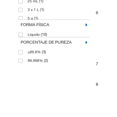
(1)
25 mL
(1)
3 x 1 L
6
(1)
5 g
FORMA FÍSICA
(1)
50 mL
(10)
Líquido
(2)
500 mL
PORCENTAJE DE PUREZA
(3)
≥99.8%
(2)
99.998%
7
8