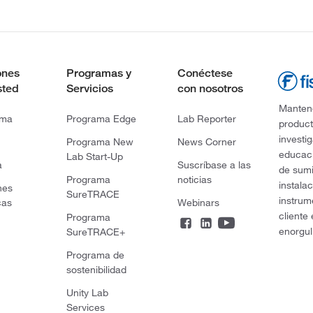
ones
Programas y
Conéctese
sted
Servicios
con nosotros
Mantene
rma
Programa Edge
Lab Reporter
product
investi
Programa New
News Corner
educaci
Lab Start-Up
a
Suscríbase a las
de sumi
Programa
noticias
instala
nes
SureTRACE
instrum
cas
Webinars
cliente
Programa
enorgul
SureTRACE+
Programa de
sostenibilidad
Unity Lab
Services