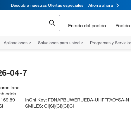
Descubra nuestras Ofertas especiales
Ahorra ahora
Estado del pedido
Pedido 
Aplicaciones
Soluciones para usted
Programas y Servicio
26-04-7
lorosilane
achloride
:
169.89
InChi Key:
FDNAPBUWERUEDA-UHFFFAOYSA-N
Si
SMILES:
Cl[Si](Cl)(Cl)Cl