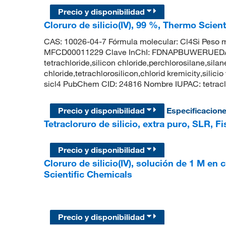
Precio y disponibilidad
Cloruro de silicio(IV), 99 %, Thermo Scien
CAS: 10026-04-7 Fórmula molecular: Cl4Si Peso m
MFCD00011229 Clave InChI: FDNAPBUWERUEDA-
tetrachloride,silicon chloride,perchlorosilane,silane
chloride,tetrachlorosilicon,chlorid kremicity,silicio 
sicl4 PubChem CID: 24816 Nombre IUPAC: tetraclor
Precio y disponibilidad
Especificacion
Tetracloruro de silicio, extra puro, SLR, F
Precio y disponibilidad
Cloruro de silicio(IV), solución de 1 M e
Scientific Chemicals
Precio y disponibilidad