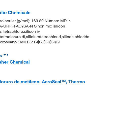
tific Chemicals
olecular (g/mol): 169.89 Número MDL:
UHFFFAOYSA-N Sinónimo: silicon
, tetrachloro,silicon iv
tetracloruro di,siliciumtetrachlorid,silicon chloride
osilano SMILES: Cl[Si](Cl)(Cl)Cl
es
isher Chemical
n cloruro de metileno, AcroSeal™, Thermo