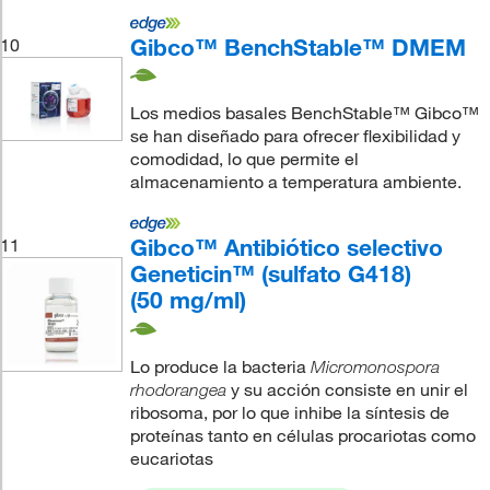
Gibco™ BenchStable™ DMEM
10
Los medios basales BenchStable™ Gibco™
se han diseñado para ofrecer flexibilidad y
comodidad, lo que permite el
almacenamiento a temperatura ambiente.
Gibco™ Antibiótico selectivo
11
Geneticin™ (sulfato G418)
(50 mg/ml)
Lo produce la bacteria
Micromonospora
y su acción consiste en unir el
rhodorangea
ribosoma, por lo que inhibe la síntesis de
proteínas tanto en células procariotas como
eucariotas