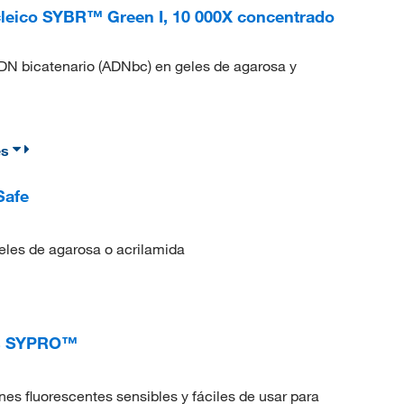
ucleico SYBR™ Green I, 10 000X concentrado
DN bicatenario (ADNbc) en geles de agarosa y
es
Safe
geles de agarosa o acrilamida
nas SYPRO™
es fluorescentes sensibles y fáciles de usar para