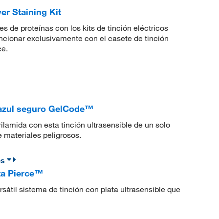
r Staining Kit
 de proteínas con los kits de tinción eléctricos
cionar exclusivamente con el casete de tinción
ce.
 azul seguro GelCode™
ilamida con esta tinción ultrasensible de un solo
 materiales peligrosos.
es
ta Pierce™
rsátil sistema de tinción con plata ultrasensible que