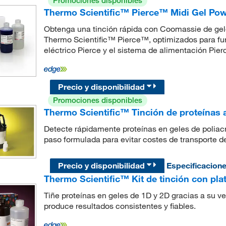
Promociones disponibles
Thermo Scientific™ Pierce™ Midi Gel Powe
Obtenga una tinción rápida con Coomassie de geles
Thermo Scientific™ Pierce™, optimizados para fun
eléctrico Pierce y el sistema de alimentación Pier
Precio y disponibilidad
Promociones disponibles
Thermo Scientific™ Tinción de proteínas
Detecte rápidamente proteínas en geles de poliacr
paso formulada para evitar costes de transporte de
Precio y disponibilidad
Especificacion
Thermo Scientific™ Kit de tinción con pla
Tiñe proteínas en geles de 1D y 2D gracias a su ve
produce resultados consistentes y fiables.