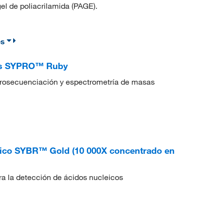
gel de poliacrilamida (PAGE).
es
nas SYPRO™ Ruby
crosecuenciación y espectrometría de masas
leico SYBR™ Gold (10 000X concentrado en
a la detección de ácidos nucleicos