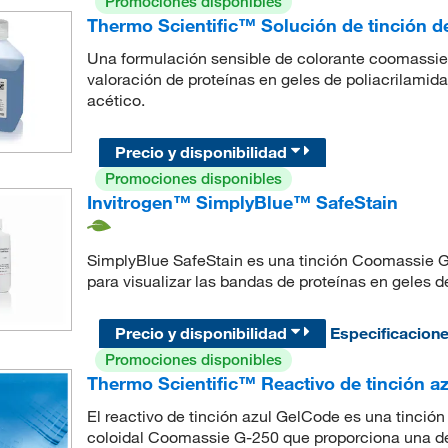
Promociones disponibles
Thermo Scientific™ Solución de tinción 
Una formulación sensible de colorante coomassie G
valoración de proteínas en geles de poliacrilami
acético.
Precio y disponibilidad
Promociones disponibles
Invitrogen™ SimplyBlue™ SafeStain
SimplyBlue SafeStain es una tinción Coomassie G-2
para visualizar las bandas de proteínas en geles
Precio y disponibilidad
Especificacion
Promociones disponibles
Thermo Scientific™ Reactivo de tinción 
El reactivo de tinción azul GelCode es una tinción
coloidal Coomassie G-250 que proporciona una d