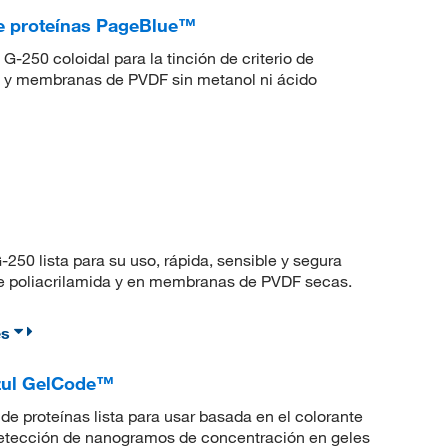
de proteínas PageBlue™
-250 coloidal para la tinción de criterio de
da y membranas de PVDF sin metanol ni ácido
50 lista para su uso, rápida, sensible y segura
 de poliacrilamida y en membranas de PVDF secas.
es
azul GelCode™
 de proteínas lista para usar basada en el colorante
etección de nanogramos de concentración en geles