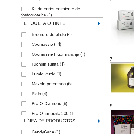
Kit de enriquecimiento de
(1)
fosfoproteína
ETIQUETA O TINTE
Kit de ensayo de cambio de
(1)
movilidad electroforética (EMSA)
(4)
Bromuro de etidio
Kit de etiquetado de proteínas Pre-
(14)
Coomassie
(1)
Gel Fusion
(1)
Coomassie Fluor naranja
Kit de inicio de tinción para geles de
7
(1)
ADN
(1)
Fuchsin sulfita
Kit de inicio de tinción para geles de
(1)
Lumio verde
(1)
ácidos nucleicos
(5)
Mezcla patentada
(1)
Kit de tinción de lipopolisacáridos
(4)
Plata
(2)
Kit de tinción
(8)
Pro-Q Diamond
8
(1)
Kit de tinción con plata de ADN
(1)
Pro-Q Emerald 300
(4)
Kit de tinción de glucoproteínas
LÍNEA DE PRODUCTOS
(1)
Pro-Q Emerald 300
Kit de tinción de proteínas
(1)
CandyCane
(1)
Pro-Q Emerald 488