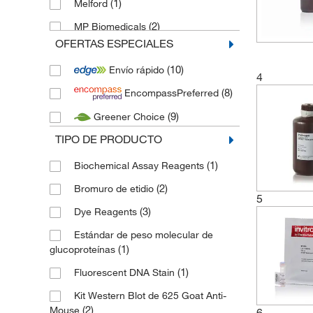
(1)
Melford
(2)
MP Biomedicals
OFERTAS ESPECIALES
(1)
Novus Biologicals
(10)
Envío rápido
(1)
Novus Biologicals (Bio-Techne)
4
(8)
EncompassPreferred
(2)
Serva Electrophoresis
(9)
Greener Choice
(28)
Thermo Scientific
TIPO DE PRODUCTO
(1)
Biochemical Assay Reagents
(2)
Bromuro de etidio
5
(3)
Dye Reagents
Estándar de peso molecular de
(1)
glucoproteínas
(1)
Fluorescent DNA Stain
Kit Western Blot de 625 Goat Anti-
(2)
Mouse
6