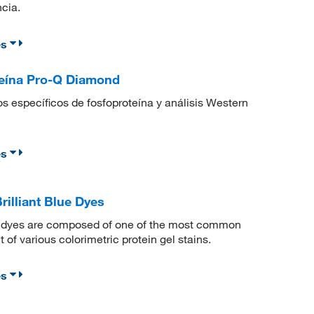
ncia.
es
teína Pro-Q Diamond
s específicos de fosfoproteína y análisis Western
es
illiant Blue Dyes
ue dyes are composed of one of the most common
f various colorimetric protein gel stains.
es