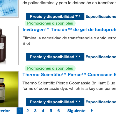
de poliacrilamida y para la detección en transfere
Precio y disponibilidad
Especificacion
Promociones disponibles
Invitrogen™ Tinción™ de gel de fosfopro
Elimina la necesidad de transferencia o anticuerpo
Blot
Precio y disponibilidad
Especificacion
Promociones disponibles
Thermo Scientific™ Pierce™ Coomassie Br
Thermo Scientific Pierce Coomassie Brilliant Bl
forms of coomassie dye, which is a key component o
Precio y disponibilidad
Especificacion
erior
1
2
3
4
5
6
Siguiente