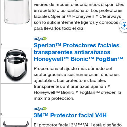
visores de repuesto económicos disponibles
en acetato o policarbonato. Los protectores
faciales Sperian™ Honeywell™ Clearways
son lo suficientemente ligeros y cómodos
para llevarlos todo el día.
Sperian™ Protectores faciales
7
transparentes antiarañazos
Honeywell™ Bionic™ FogBan™
Proporciona el ajuste más cómodo del
sector gracias a sus numerosas funciones
ajustables. Los protectores faciales
transparentes antiarañazos Sperian™
Honeywell™ Bionic™ FogBan™ ofrecen la
máxima protección.
3M™ Protector facial V4H
8
El protector facial 3M™ V4H está diseñado