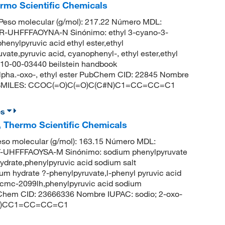
ermo Scientific Chemicals
eso molecular (g/mol): 217.22 Número MDL:
UHFFFAOYNA-N Sinónimo: ethyl 3-cyano-3-
enylpyruvic acid ethyl ester,ethyl
te,pyruvic acid, cyanophenyl-, ethyl ester,ethyl
-10-00-03440 beilstein handbook
alpha.-oxo-, ethyl ester PubChem CID: 22845 Nombre
tilo SMILES: CCOC(=O)C(=O)C(C#N)C1=CC=CC=C1
es
, Thermo Scientific Chemicals
so molecular (g/mol): 163.15 Número MDL:
UHFFFAOYSA-M Sinónimo: sodium phenylpyruvate
drate,phenylpyruvic acid sodium salt
um hydrate ?-phenylpyruvate,l-phenyl pyruvic acid
,acmc-2099lh,phenylpyruvic acid sodium
ubChem CID: 23666336 Nombre IUPAC: sodio; 2-oxo-
C(=O)CC1=CC=CC=C1