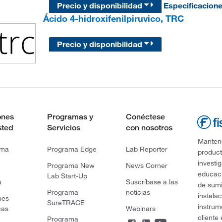
Precio y disponibilidad
Especificacion
Ácido 4-hidroxifenilpiruvico, TRC
Precio y disponibilidad
ones
Programas y
Conéctese
sted
Servicios
con nosotros
Mantene
rma
Programa Edge
Lab Reporter
product
investi
Programa New
News Corner
educaci
Lab Start-Up
a
Suscríbase a las
de sumi
Programa
noticias
instala
nes
SureTRACE
instrum
cas
Webinars
cliente
Programa