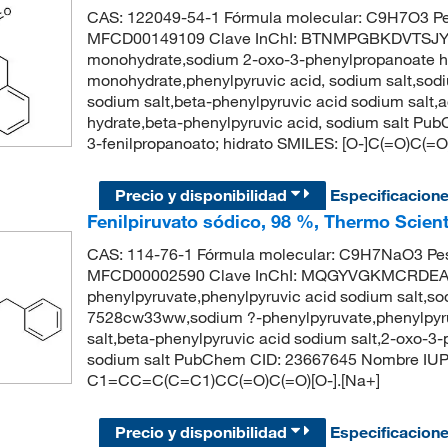
CAS: 122049-54-1 Fórmula molecular: C9H7O3 Pe
MFCD00149109 Clave InChI: BTNMPGBKDVTSJY-
monohydrate,sodium 2-oxo-3-phenylpropanoate hy
monohydrate,phenylpyruvic acid, sodium salt,sodi
sodium salt,beta-phenylpyruvic acid sodium salt
hydrate,beta-phenylpyruvic acid, sodium salt P
3-fenilpropanoato; hidrato SMILES: [O-]C(=O)
Precio y disponibilidad
Especificacion
Fenilpiruvato sódico, 98 %, Thermo Scient
CAS: 114-76-1 Fórmula molecular: C9H7NaO3 Pes
MFCD00002590 Clave InChI: MQGYVGKMCRDEAF
phenylpyruvate,phenylpyruvic acid sodium salt,s
7528cw33ww,sodium ?-phenylpyruvate,phenylpyruvi
salt,beta-phenylpyruvic acid sodium salt,2-oxo-3
sodium salt PubChem CID: 23667645 Nombre IUPA
C1=CC=C(C=C1)CC(=O)C(=O)[O-].[Na+]
Precio y disponibilidad
Especificacion