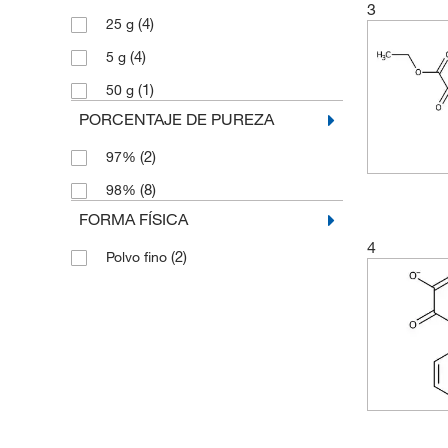
3
(4)
25 g
(4)
5 g
(1)
50 g
PORCENTAJE DE PUREZA
(2)
97%
(8)
98%
FORMA FÍSICA
4
(2)
Polvo fino