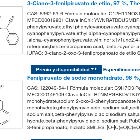
3-Ciano-3-fenilpiruvato de etilo, 97 %, Th
CAS: 6362-63-6 Fórmula molecular: C12H11NO3 P
MFCD00019801 Clave InChI: YWNRATDDUSMBPR-
phenylpyruvate,ethyl phenylcyanopyruvate,cyanoph
cyanophenylpyruvate,ethyl alpha-cyanophenylpyruva
.alpha.-cyanophenylpyruvate,wln: ncr x1v1uno2,4
reference,benzenepropanoic acid, .beta.-cyano-.
IUPAC: 3-ciano-2-oxo-3-fenilpropanoato de e
Precio y disponibilidad
Especificacion
Fenilpiruvato de sodio monohidrato, 98 %
CAS: 122049-54-1 Fórmula molecular: C9H7O3 Pe
MFCD00149109 Clave InChI: BTNMPGBKDVTSJY-
monohydrate,sodium 2-oxo-3-phenylpropanoate hy
monohydrate,phenylpyruvic acid, sodium salt,sodi
sodium salt,beta-phenylpyruvic acid sodium salt
hydrate,beta-phenylpyruvic acid, sodium salt P
3-fenilpropanoato; hidrato SMILES: [O-]C(=O)