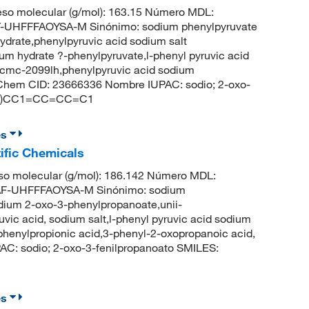
so molecular (g/mol): 163.15 Número MDL:
UHFFFAOYSA-M Sinónimo: sodium phenylpyruvate
drate,phenylpyruvic acid sodium salt
um hydrate ?-phenylpyruvate,l-phenyl pyruvic acid
,acmc-2099lh,phenylpyruvic acid sodium
ubChem CID: 23666336 Nombre IUPAC: sodio; 2-oxo-
C(=O)CC1=CC=CC=C1
es
ific Chemicals
o molecular (g/mol): 186.142 Número MDL:
-UHFFFAOYSA-M Sinónimo: sodium
odium 2-oxo-3-phenylpropanoate,unii-
c acid, sodium salt,l-phenyl pyruvic acid sodium
-phenylpropionic acid,3-phenyl-2-oxopropanoic acid,
C: sodio; 2-oxo-3-fenilpropanoato SMILES:
es