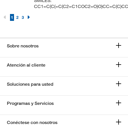
SMILES:
CC1=C(C(=C(C2=C1COC2=O)O)CC=C(C)CC
1
2
3
Sobre nosotros
Atención al cliente
Soluciones para usted
Programas y Servicios
Conéctese con nosotros