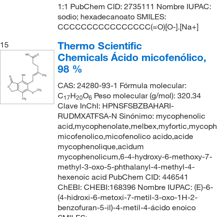
1:1 PubChem CID: 2735111 Nombre IUPAC:
sodio; hexadecanoato SMILES:
CCCCCCCCCCCCCCCC(=O)[O-].[Na+]
Thermo Scientific
15
Chemicals Ácido micofenólico,
98 %
CAS: 24280-93-1 Fórmula molecular:
C
H
O
Peso molecular (g/mol): 320.34
17
20
6
Clave InChI: HPNSFSBZBAHARI-
RUDMXATFSA-N Sinónimo: mycophenolic
acid,mycophenolate,melbex,myfortic,mycoph
micofenolico,micofenolico acido,acide
mycophenolique,acidum
mycophenolicum,6-4-hydroxy-6-methoxy-7-
methyl-3-oxo-5-phthalanyl-4-methyl-4-
hexenoic acid PubChem CID: 446541
ChEBI: CHEBI:168396 Nombre IUPAC: (E)-6-
(4-hidroxi-6-metoxi-7-metil-3-oxo-1H-2-
benzofuran-5-il)-4-metil-4-ácido enoico