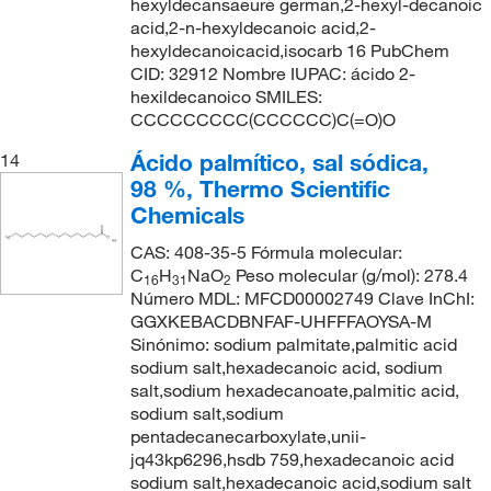
hexyldecansaeure german,2-hexyl-decanoic
acid,2-n-hexyldecanoic acid,2-
hexyldecanoicacid,isocarb 16 PubChem
CID: 32912 Nombre IUPAC: ácido 2-
hexildecanoico SMILES:
CCCCCCCCC(CCCCCC)C(=O)O
Ácido palmítico, sal sódica,
14
98 %, Thermo Scientific
Chemicals
CAS: 408-35-5 Fórmula molecular:
C
H
NaO
Peso molecular (g/mol): 278.4
16
31
2
Número MDL: MFCD00002749 Clave InChI:
GGXKEBACDBNFAF-UHFFFAOYSA-M
Sinónimo: sodium palmitate,palmitic acid
sodium salt,hexadecanoic acid, sodium
salt,sodium hexadecanoate,palmitic acid,
sodium salt,sodium
pentadecanecarboxylate,unii-
jq43kp6296,hsdb 759,hexadecanoic acid
sodium salt,hexadecanoic acid,sodium salt