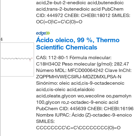
acid,2e-but-2-enedioic acid,butenedioic
acid,trans-2-butenedioic acid PubChem
CID: 444972 ChEBI: CHEBI:18012 SMILES:
OC(=O)\C=C\C(O)=O
Ácido oleico, 99 %, Thermo
4
Scientific Chemicals
CAS: 112-80-1 Fórmula molecular:
C18H34O2 Peso molecular (g/mol): 282.47
Número MDL: MFCD00064242 Clave InChI:
ZQPPMHVWECSIRJ-MDZDMXLPSA-N
Sinónimo: oleic acid,cis-9-octadecenoic
acid,cis-oleic acid,elaidoic
acid,oleate,glycon wo,wecoline oo,pamolyn
100,glycon ro,z-octadec-9-enoic acid
PubChem CID: 445639 ChEBI: CHEBI:16196
Nombre IUPAC: Ácido (Z)-octadec-9-enoico
SMILES:
CCCCCCCC\C=C\CCCCCCCC(O)=O