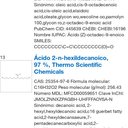
Sinónimo: oleic acid,cis-9-octadecenoic
acid,cis-oleic acid,elaidoic
acid,oleate,glycon wo,wecoline oo,pamolyn
100,glycon ro,z-octadec-9-enoic acid
PubChem CID: 445639 ChEBI: CHEBI:16196
Nombre IUPAC: Ácido (Z)-octadec-9-enoico
SMILES:
CCCCCCCC\C=C\CCCCCCCC(O)=O
Ácido 2-n-hexildecanoico,
13
97 %, Thermo Scientific
Chemicals
CAS: 25354-97-6 Fórmula molecular:
C16H32O2 Peso molecular (g/mol): 256.43
Número MDL: MFCD00059651 Clave InChI:
JMOLZNNXZPAGBH-UHFFFAOYSA-N
Sinónimo: decanoic acid, 2-
hexyl,hexyldecanoic acid,c16 guerbet fatty
acid,2-hexyldecansaeure,7-
pentadecanecarboxylic acid,2-