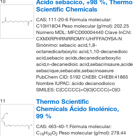
Ácido sebácico, +98 %, Thermo
10
Scientific Chemicals
CAS: 111-20-6 Fórmula molecular:
C10H18O4 Peso molecular (g/mol): 202.25
Número MDL: MFCD00004440 Clave InChI:
CXMXRPHRNRROMY-UHFFFAOYSA-N
Sinónimo: sebacic acid,1,8-
octanedicarboxylic acid,1,10-decanedioic
acid,sebacic acids,decanedicarboxylic
acid,n-decanedioic acid,sebacinsaure,acide
sebacique,sebacate,sebacinsaeure
PubChem CID: 5192 ChEBI: CHEBI:41865
Nombre IUPAC: ácido decanodioico
SMILES: C(CCCCC(=O)O)CCCC(=O)O
Thermo Scientific
11
Chemicals Ácido linolénico,
99 %
CAS: 463-40-1 Fórmula molecular:
C
H
O
Peso molecular (g/mol): 278.44
18
30
2