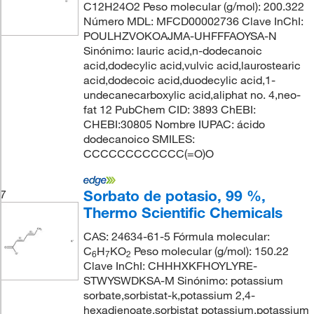
C12H24O2 Peso molecular (g/mol): 200.322
Número MDL: MFCD00002736 Clave InChI:
POULHZVOKOAJMA-UHFFFAOYSA-N
Sinónimo: lauric acid,n-dodecanoic
acid,dodecylic acid,vulvic acid,laurostearic
acid,dodecoic acid,duodecylic acid,1-
undecanecarboxylic acid,aliphat no. 4,neo-
fat 12 PubChem CID: 3893 ChEBI:
CHEBI:30805 Nombre IUPAC: ácido
dodecanoico SMILES:
CCCCCCCCCCCC(=O)O
Sorbato de potasio, 99 %,
7
Thermo Scientific Chemicals
CAS: 24634-61-5 Fórmula molecular:
C
H
KO
Peso molecular (g/mol): 150.22
6
7
2
Clave InChI: CHHHXKFHOYLYRE-
STWYSWDKSA-M Sinónimo: potassium
sorbate,sorbistat-k,potassium 2,4-
hexadienoate,sorbistat potassium,potassium