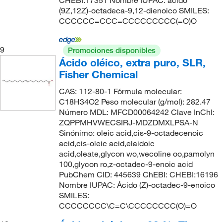
CHEBI:17351 Nombre IUPAC: ácido
(9Z,12Z)-octadeca-9,12-dienoico SMILES:
CCCCCC=CCC=CCCCCCCCC(=O)O
9
Promociones disponibles
Ácido oléico, extra puro, SLR,
Fisher Chemical
CAS: 112-80-1 Fórmula molecular:
C18H34O2 Peso molecular (g/mol): 282.47
Número MDL: MFCD00064242 Clave InChI:
ZQPPMHVWECSIRJ-MDZDMXLPSA-N
Sinónimo: oleic acid,cis-9-octadecenoic
acid,cis-oleic acid,elaidoic
acid,oleate,glycon wo,wecoline oo,pamolyn
100,glycon ro,z-octadec-9-enoic acid
PubChem CID: 445639 ChEBI: CHEBI:16196
Nombre IUPAC: Ácido (Z)-octadec-9-enoico
SMILES:
CCCCCCCC\C=C\CCCCCCCC(O)=O