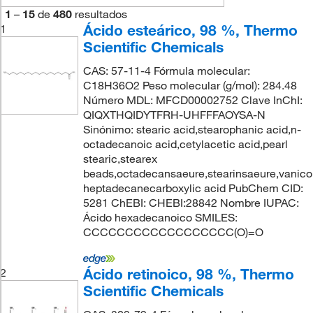
1
–
15
de
480
resultados
Ácido esteárico, 98 %, Thermo
1
Scientific Chemicals
CAS: 57-11-4 Fórmula molecular:
C18H36O2 Peso molecular (g/mol): 284.48
Número MDL: MFCD00002752 Clave InChI:
QIQXTHQIDYTFRH-UHFFFAOYSA-N
Sinónimo: stearic acid,stearophanic acid,n-
octadecanoic acid,cetylacetic acid,pearl
stearic,stearex
beads,octadecansaeure,stearinsaeure,vanicol
heptadecanecarboxylic acid PubChem CID:
5281 ChEBI: CHEBI:28842 Nombre IUPAC:
Ácido hexadecanoico SMILES:
CCCCCCCCCCCCCCCCCC(O)=O
Ácido retinoico, 98 %, Thermo
2
Scientific Chemicals