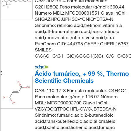
CAS: 302-79-4 Fórmula molecular:
C20H28O2 Peso molecular (g/mol): 300.44
Número MDL: MFCD00001551 Clave InChI:
SHGAZHPCJJPHSC-YCNIQYBTSA-N
Sinónimo: retinoic acid,tretinoin,vitamin a
acid,all-trans-retinoic acid,trans-retinoic
acid,renova,airol,retin-a,vesanoid,atra
PubChem CID: 444795 ChEBI: CHEBI:15367
SMILES:
C\C(\C=C\C1=C(C)CCCC1(C)C)=C/C=C/C(/C
Ácido fumárico, + 99 %, Thermo
3
Scientific Chemicals
CAS: 110-17-8 Fórmula molecular: C4H4O4
Peso molecular (g/mol): 116.07 Número
MDL: MFCD00002700 Clave InChI:
VZCYOOQTPOCHFL-OWOJBTEDSA-N
Sinónimo: fumaric acid,2-butenedioic
acid,trans-butenedioic acid,allomaleic
acid,boletic acid,lichenic acid,tumaric