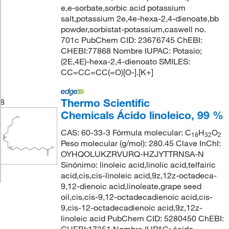
e,e-sorbate,sorbic acid potassium
salt,potassium 2e,4e-hexa-2,4-dienoate,bb
powder,sorbistat-potassium,caswell no.
701c PubChem CID: 23676745 ChEBI:
CHEBI:77868 Nombre IUPAC: Potasio;
(2E,4E)-hexa-2,4-dienoato SMILES:
CC=CC=CC(=O)[O-].[K+]
Thermo Scientific
8
Chemicals Ácido linoleico, 99 %
CAS: 60-33-3 Fórmula molecular: C
H
O
18
32
2
Peso molecular (g/mol): 280.45 Clave InChI:
OYHQOLUKZRVURQ-HZJYTTRNSA-N
Sinónimo: linoleic acid,linolic acid,telfairic
acid,cis,cis-linoleic acid,9z,12z-octadeca-
9,12-dienoic acid,linoleate,grape seed
oil,cis,cis-9,12-octadecadienoic acid,cis-
9,cis-12-octadecadienoic acid,9z,12z-
linoleic acid PubChem CID: 5280450 ChEBI: