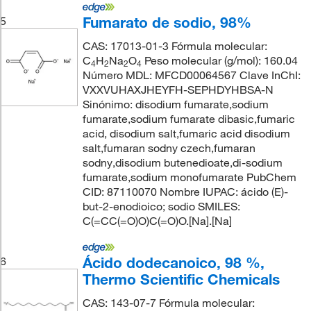
Fumarato de sodio, 98%
5
CAS: 17013-01-3 Fórmula molecular:
C
H
Na
O
Peso molecular (g/mol): 160.04
4
2
2
4
Número MDL: MFCD00064567 Clave InChI:
VXXVUHAXJHEYFH-SEPHDYHBSA-N
Sinónimo: disodium fumarate,sodium
fumarate,sodium fumarate dibasic,fumaric
acid, disodium salt,fumaric acid disodium
salt,fumaran sodny czech,fumaran
sodny,disodium butenedioate,di-sodium
fumarate,sodium monofumarate PubChem
CID: 87110070 Nombre IUPAC: ácido (E)-
but-2-enodioico; sodio SMILES:
C(=CC(=O)O)C(=O)O.[Na].[Na]
Ácido dodecanoico, 98 %,
6
Thermo Scientific Chemicals
CAS: 143-07-7 Fórmula molecular: