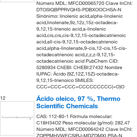
Número MDL: MFCD00065720 Clave InChI:
DTOSIQBPPRVQHS-PDBXOOCHSA-N
Sinónimo: linolenic acid,alpha-linolenic
acid,linolenate,9z,12z,15z-octadeca-
9,12,15-trienoic acid,a-linolenic
acid,cis,cis,cis-9,12,15-octadecatrienoic
acid,all-cis-9,12,15-octadecatrienoic
acid,alpha-linolenate,9-cis,12-cis,15-cis-
octadecatrienoic acid,z,z,z-9,12,15-
octadecatrienoic acid PubChem CID:
5280934 ChEBI: CHEBI:27432 Nombre
IUPAC: Ácido (9Z,12Z,15Z)-octadeca-
9,12,15-trienoico SMILES:
CCC=CCC=CCC=CCCCCCCCC(=O)O
Ácido oleico, 97 %, Thermo
12
Scientific Chemicals
CAS: 112-80-1 Fórmula molecular:
C18H34O2 Peso molecular (g/mol): 282.47
Número MDL: MFCD00064242 Clave InChI:
ZQPPMHVWECSIRJ-MDZDMXLPSA-N