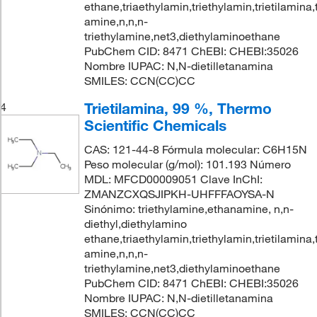
ethane,triaethylamin,triethylamin,trietilamina,t
amine,n,n,n-
triethylamine,net3,diethylaminoethane
PubChem CID: 8471 ChEBI: CHEBI:35026
Nombre IUPAC: N,N-dietilletanamina
SMILES: CCN(CC)CC
Trietilamina, 99 %, Thermo
4
Scientific Chemicals
CAS: 121-44-8 Fórmula molecular: C6H15N
Peso molecular (g/mol): 101.193 Número
MDL: MFCD00009051 Clave InChI:
ZMANZCXQSJIPKH-UHFFFAOYSA-N
Sinónimo: triethylamine,ethanamine, n,n-
diethyl,diethylamino
ethane,triaethylamin,triethylamin,trietilamina,t
amine,n,n,n-
triethylamine,net3,diethylaminoethane
PubChem CID: 8471 ChEBI: CHEBI:35026
Nombre IUPAC: N,N-dietilletanamina
SMILES: CCN(CC)CC