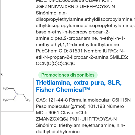
MDL: MFCD00008868 Clave InChI:
JGFZNNIVVJXRND-UHFFFAOYSA-N
Sinónimo: n,n-
diisopropylethylamine,ethyldiisopropylamine,
ethyldiisopropylamine,diisopropylethylamine,
base,n-ethyl-n-isopropylpropan-2-
amine,dipea,2-propanamine, n-ethyl-n-1-
methylethyl,1,1'-dimethyltriethylamine
PubChem CID: 81531 Nombre IUPAC: N-
etil-N-propan-2-ilpropan-2-amina SMILES:
CCN(C(C)C)C(C)C
3
Promociones disponibles
Trietilamina, extra pura, SLR,
Fisher Chemical™
CAS: 121-44-8 Fórmula molecular: C6H15N
Peso molecular (g/mol): 101.193 Número
MDL: 9051 Clave InChI:
ZMANZCXQSJIPKH-UHFFFAOYSA-N
Sinónimo: triethylamine,ethanamine, n,n-
diethyl,diethylamino