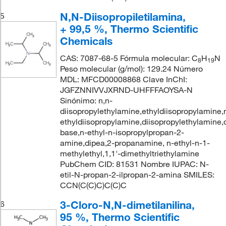
N,N-Diisopropiletilamina,
5
+ 99,5 %, Thermo Scientific
Chemicals
CAS: 7087-68-5 Fórmula molecular: C
H
N
8
19
Peso molecular (g/mol): 129.24 Número
MDL: MFCD00008868 Clave InChI:
JGFZNNIVVJXRND-UHFFFAOYSA-N
Sinónimo: n,n-
diisopropylethylamine,ethyldiisopropylamine,
ethyldiisopropylamine,diisopropylethylamine,
base,n-ethyl-n-isopropylpropan-2-
amine,dipea,2-propanamine, n-ethyl-n-1-
methylethyl,1,1'-dimethyltriethylamine
PubChem CID: 81531 Nombre IUPAC: N-
etil-N-propan-2-ilpropan-2-amina SMILES:
CCN(C(C)C)C(C)C
3-Cloro-N,N-dimetilanilina,
6
95 %, Thermo Scientific