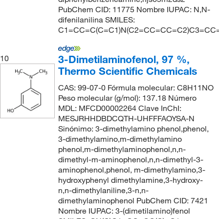
PubChem CID: 11775 Nombre IUPAC: N,N-
difenilanilina SMILES:
C1=CC=C(C=C1)N(C2=CC=CC=C2)C3=CC
3-Dimetilaminofenol, 97 %,
10
Thermo Scientific Chemicals
CAS: 99-07-0 Fórmula molecular: C8H11NO
Peso molecular (g/mol): 137.18 Número
MDL: MFCD00002264 Clave InChI:
MESJRHHDBDCQTH-UHFFFAOYSA-N
Sinónimo: 3-dimethylamino phenol,phenol,
3-dimethylamino,m-dimethylamino
phenol,m-dimethylaminophenol,n,n-
dimethyl-m-aminophenol,n,n-dimethyl-3-
aminophenol,phenol, m-dimethylamino,3-
hydroxyphenyl dimethylamine,3-hydroxy-
n,n-dimethylaniline,3-n,n-
dimethylaminophenol PubChem CID: 7421
Nombre IUPAC: 3-(dimetilamino)fenol