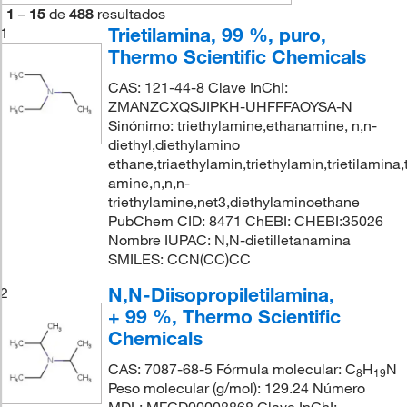
1
–
15
de
488
resultados
Trietilamina, 99 %, puro,
1
Thermo Scientific Chemicals
CAS: 121-44-8 Clave InChI:
ZMANZCXQSJIPKH-UHFFFAOYSA-N
Sinónimo: triethylamine,ethanamine, n,n-
diethyl,diethylamino
ethane,triaethylamin,triethylamin,trietilamina,t
amine,n,n,n-
triethylamine,net3,diethylaminoethane
PubChem CID: 8471 ChEBI: CHEBI:35026
Nombre IUPAC: N,N-dietilletanamina
SMILES: CCN(CC)CC
N,N-Diisopropiletilamina,
2
+ 99 %, Thermo Scientific
Chemicals
CAS: 7087-68-5 Fórmula molecular: C
H
N
8
19
Peso molecular (g/mol): 129.24 Número