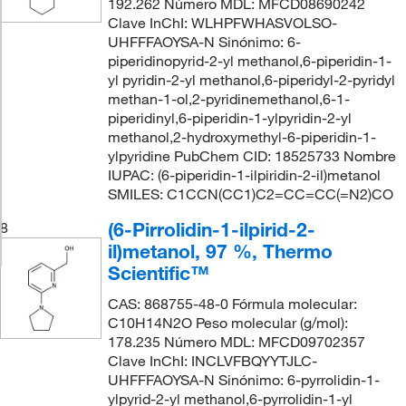
192.262 Número MDL: MFCD08690242
Clave InChI: WLHPFWHASVOLSO-
UHFFFAOYSA-N Sinónimo: 6-
piperidinopyrid-2-yl methanol,6-piperidin-1-
yl pyridin-2-yl methanol,6-piperidyl-2-pyridyl
methan-1-ol,2-pyridinemethanol,6-1-
piperidinyl,6-piperidin-1-ylpyridin-2-yl
methanol,2-hydroxymethyl-6-piperidin-1-
ylpyridine PubChem CID: 18525733 Nombre
IUPAC: (6-piperidin-1-ilpiridin-2-il)metanol
SMILES: C1CCN(CC1)C2=CC=CC(=N2)CO
(6-Pirrolidin-1-ilpirid-2-
8
il)metanol, 97 %, Thermo
Scientific™
CAS: 868755-48-0 Fórmula molecular:
C10H14N2O Peso molecular (g/mol):
178.235 Número MDL: MFCD09702357
Clave InChI: INCLVFBQYYTJLC-
UHFFFAOYSA-N Sinónimo: 6-pyrrolidin-1-
ylpyrid-2-yl methanol,6-pyrrolidin-1-yl