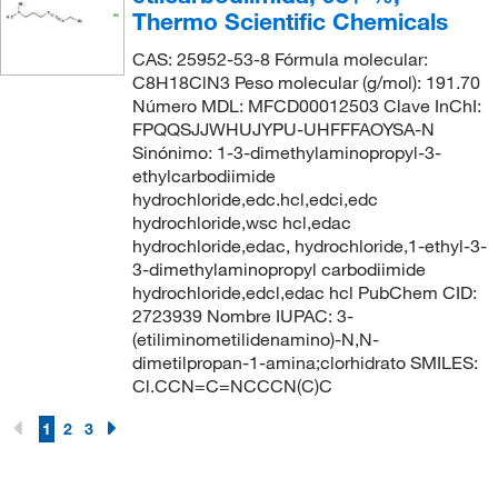
Thermo Scientific Chemicals
CAS: 25952-53-8 Fórmula molecular:
C8H18ClN3 Peso molecular (g/mol): 191.70
Número MDL: MFCD00012503 Clave InChI:
FPQQSJJWHUJYPU-UHFFFAOYSA-N
Sinónimo: 1-3-dimethylaminopropyl-3-
ethylcarbodiimide
hydrochloride,edc.hcl,edci,edc
hydrochloride,wsc hcl,edac
hydrochloride,edac, hydrochloride,1-ethyl-3-
3-dimethylaminopropyl carbodiimide
hydrochloride,edcl,edac hcl PubChem CID:
2723939 Nombre IUPAC: 3-
(etiliminometilidenamino)-N,N-
dimetilpropan-1-amina;clorhidrato SMILES:
Cl.CCN=C=NCCCN(C)C
1
2
3