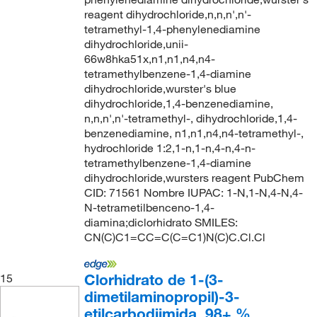
reagent dihydrochloride,n,n,n',n'-
tetramethyl-1,4-phenylenediamine
dihydrochloride,unii-
66w8hka51x,n1,n1,n4,n4-
tetramethylbenzene-1,4-diamine
dihydrochloride,wurster's blue
dihydrochloride,1,4-benzenediamine,
n,n,n',n'-tetramethyl-, dihydrochloride,1,4-
benzenediamine, n1,n1,n4,n4-tetramethyl-,
hydrochloride 1:2,1-n,1-n,4-n,4-n-
tetramethylbenzene-1,4-diamine
dihydrochloride,wursters reagent PubChem
CID: 71561 Nombre IUPAC: 1-N,1-N,4-N,4-
N-tetrametilbenceno-1,4-
diamina;diclorhidrato SMILES:
CN(C)C1=CC=C(C=C1)N(C)C.Cl.Cl
Clorhidrato de 1-(3-
15
dimetilaminopropil)-3-
etilcarbodiimida, 98+ %,