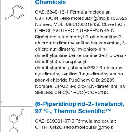
Chemicals
CAS: 6848-13-1 Fórmula molecular:
C8H10ClN Peso molecular (g/mol): 155.625
Número MDL: MFCD00018456 Clave InChI:
CHHCCYVOJBBCIY-UHFFFAOYSA-N
Sinónimo: n,n-dimethyl-3-chloroaniline,3-
chloro-nn-dimethylaniline,benzenamine, 3-
chloro-n,n-dimethyl,m-chloro-n,n-
dimethylaniline,benzenamine,3-chloro-n,n-
dimethyl,3-chlorophenyl
dimethylamine,pubchem3637,3-chloranyl-
n,n-dimethyl-aniline,3-n,n-dimethylamino
phenyl chloride PubChem CID: 23285
Nombre IUPAC: 3-cloro-N,N-dimetilanilina
SMILES: CN(C)C1=CC(=CC=C1)Cl
(6-Piperidinopirid-2-il)metanol,
7
97 %, Thermo Scientific™
CAS: 869901-07-5 Fórmula molecular:
C11H16N2O Peso molecular (g/mol):