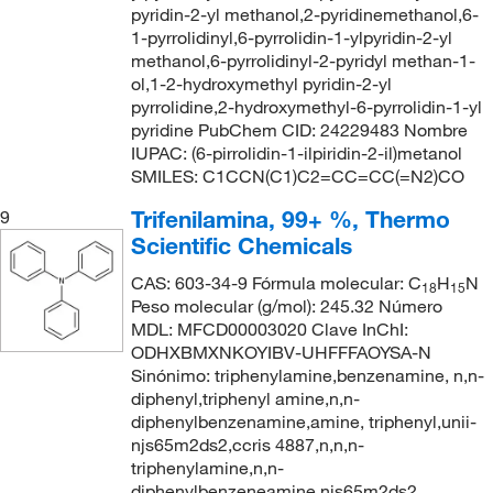
pyridin-2-yl methanol,2-pyridinemethanol,6-
1-pyrrolidinyl,6-pyrrolidin-1-ylpyridin-2-yl
methanol,6-pyrrolidinyl-2-pyridyl methan-1-
ol,1-2-hydroxymethyl pyridin-2-yl
pyrrolidine,2-hydroxymethyl-6-pyrrolidin-1-yl
pyridine PubChem CID: 24229483 Nombre
IUPAC: (6-pirrolidin-1-ilpiridin-2-il)metanol
SMILES: C1CCN(C1)C2=CC=CC(=N2)CO
Trifenilamina, 99+ %, Thermo
9
Scientific Chemicals
CAS: 603-34-9 Fórmula molecular: C
H
N
18
15
Peso molecular (g/mol): 245.32 Número
MDL: MFCD00003020 Clave InChI:
ODHXBMXNKOYIBV-UHFFFAOYSA-N
Sinónimo: triphenylamine,benzenamine, n,n-
diphenyl,triphenyl amine,n,n-
diphenylbenzenamine,amine, triphenyl,unii-
njs65m2ds2,ccris 4887,n,n,n-
triphenylamine,n,n-
diphenylbenzeneamine,njs65m2ds2