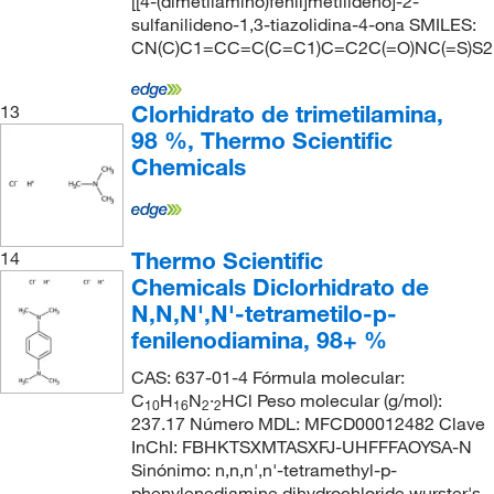
[[4-(dimetilamino)fenil]metilideno]-2-
sulfanilideno-1,3-tiazolidina-4-ona SMILES:
CN(C)C1=CC=C(C=C1)C=C2C(=O)NC(=S)S2
Clorhidrato de trimetilamina,
13
98 %, Thermo Scientific
Chemicals
Thermo Scientific
14
Chemicals Diclorhidrato de
N,N,N',N'-tetrametilo-p-
fenilenodiamina, 98+ %
CAS: 637-01-4 Fórmula molecular:
C
H
N
·
HCl Peso molecular (g/mol):
10
16
2
2
237.17 Número MDL: MFCD00012482 Clave
InChI: FBHKTSXMTASXFJ-UHFFFAOYSA-N
Sinónimo: n,n,n',n'-tetramethyl-p-
phenylenediamine dihydrochloride,wurster's