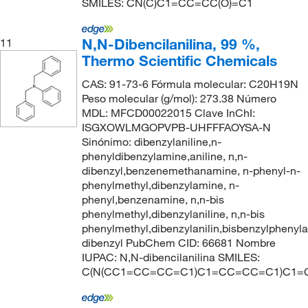
SMILES: CN(C)C1=CC=CC(O)=C1
N,N-Dibencilanilina, 99 %,
11
Thermo Scientific Chemicals
CAS: 91-73-6 Fórmula molecular: C20H19N
Peso molecular (g/mol): 273.38 Número
MDL: MFCD00022015 Clave InChI:
ISGXOWLMGOPVPB-UHFFFAOYSA-N
Sinónimo: dibenzylaniline,n-
phenyldibenzylamine,aniline, n,n-
dibenzyl,benzenemethanamine, n-phenyl-n-
phenylmethyl,dibenzylamine, n-
phenyl,benzenamine, n,n-bis
phenylmethyl,dibenzylaniline, n,n-bis
phenylmethyl,dibenzylanilin,bisbenzylphenyla
dibenzyl PubChem CID: 66681 Nombre
IUPAC: N,N-dibencilanilina SMILES:
C(N(CC1=CC=CC=C1)C1=CC=CC=C1)C1