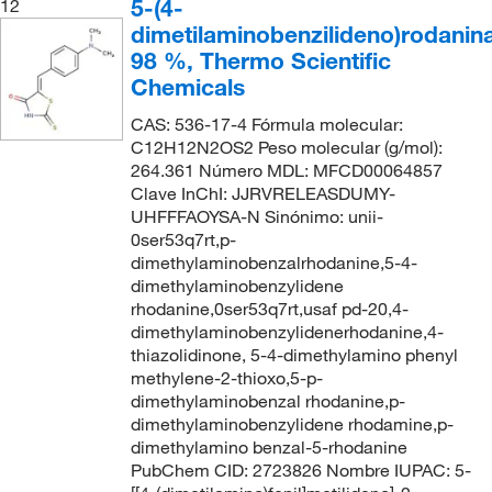
5-(4-
12
dimetilaminobenzilideno)rodanin
98 %, Thermo Scientific
Chemicals
CAS: 536-17-4 Fórmula molecular:
C12H12N2OS2 Peso molecular (g/mol):
264.361 Número MDL: MFCD00064857
Clave InChI: JJRVRELEASDUMY-
UHFFFAOYSA-N Sinónimo: unii-
0ser53q7rt,p-
dimethylaminobenzalrhodanine,5-4-
dimethylaminobenzylidene
rhodanine,0ser53q7rt,usaf pd-20,4-
dimethylaminobenzylidenerhodanine,4-
thiazolidinone, 5-4-dimethylamino phenyl
methylene-2-thioxo,5-p-
dimethylaminobenzal rhodanine,p-
dimethylaminobenzylidene rhodamine,p-
dimethylamino benzal-5-rhodanine
PubChem CID: 2723826 Nombre IUPAC: 5-